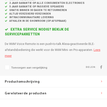
Inbouw speakers
Isotek
2 JAAR GARANTIE OP ALLE CONSUMENTEN ELECTRONICS
5 JAAR GARANTIE OP PASSIEVE SPEAKERS
GRATIS BINNEN 30 DAGEN TE RETOURNEREN
Speak
Satelliet Speakers
JBL
ALTIJD VERZEKERD VERZONDEN
INTRACOMMUNAUTAIRE LEVERING
AFHALEN IN DE SHOWROOM (OP AFSPRAAK)
Subwo
Speaker accessoires
KEF
EXTRA SERVICE NODIG? BEKIJK DE
SERVICEPAKKETTEN
Hulpmiddel slechthorenden
Klipsch
De WiiM Voice Remote is een push-to-talk Alexa-geactiveerde BLE-
Speakers voor platenspeler
Lithe Audio
afstandsbediening die werkt voor de WiiM Mini- en Pro-apparaten.
Lees
meer
Speaker met microfoon
Magnat
DELEN:
Toevoegen aan vergelijking
PC speakers
Meze Audio
Productomschrijving
Dolby Atmos speakers
Monitor Audio
Gerelateerde producten
Vintage speakers
Marmitek
Waterdichte Speakers
Mountson