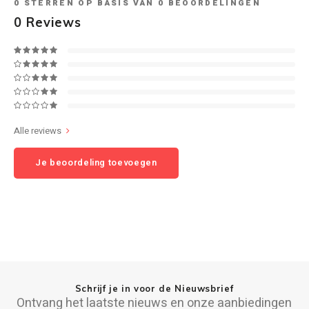
0
STERREN OP BASIS VAN
0
BEOORDELINGEN
0
Reviews
Speaker sets
NAD
Oehlbach
Onkyo
Alle reviews
Pro-ject
Je beoordeling toevoegen
PSB speakers
Q Acoustics
QED kabels
Roberts Radio
Schrijf je in voor de Nieuwsbrief
Ontvang het laatste nieuws en onze aanbiedingen
REPEAT®