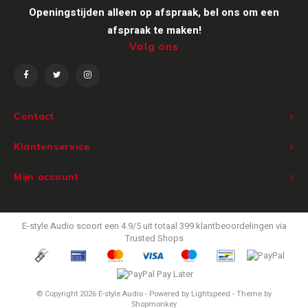
Openingstijden alleen op afspraak, bel ons om een
Victrola
afspraak te maken!
Volg ons
WiiM
Wireworld
Contact
Klantenservice
Mijn account
E-style Audio
scoort een
4.9
/
5
uit totaal
399
klantbeoordelingen via
Trusted Shops
© Copyright 2026 E-style Audio - Powered by
Lightspeed
- Theme by
Shopmonkey