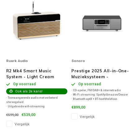
Ruark Audio
Sonoro
R2 Mk4 Smart Music
Prestige 2025 All-in-One-
System - Light Cream
Muzieksysteem -
Grafiet/Zilver
Op voorraad
Op voorraad
· CD-speler, FM/DAB+ & internetradio
Ook als 2e kans!
· Wi-Fi streaming: Spotify/Amazon/Deezer
· Toonaangevende audio met verbeterd
· Bluetooth aptX + BT-hoofdtelefoon
stereogeluid
· 120 W stereo + geïntegreerde subwoofer
· Uitgebreide wifi-streaming
€899,00
· Optische TV-ingang, alarms & timers
· Connect en ondersteuning voor Deezer en
€539,00
€599,00
Amazon Music
Vergelijk
· Bluetooth 5-ontvanger van de nieuwste
Vergelijk
generatie
· tuner met internetradio /DAB/DAB+/FM
· USB-C-afspeel-/oplaadpoor