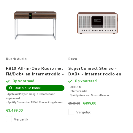
Ruark Audio
Revo
R810 All-in-One Radio met
SuperConnect Stereo -
FM/Dab+ en Internetradio -
DAB+ - internet radio en
Walnoot
Spotify - Walnoot/Zilver
Op voorraad
Op voorraad
· DAB+/FM
Ook als 2e kans!
· Internet radio
· Apple AirPlay en Google Chromecast
· Spotify/Amazon Music/Deezer
ingebouwd
· Bluetooth
· Spotify Connect en TIDAL Connect ingebouwd
€499,00
€549,00
· Alarm
· Apple Music, BBC Sounds, Deezer, Qobuz en
· Line-in
€3.499,00
meer
Vergelijk
· UNDOK App
· Versterker:180 W RMS Discreet 5-
Vergelijk
kanaals klasse AB
· HDMI:ARC en eARC