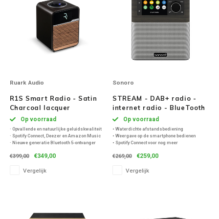
Ruark Audio
Sonoro
R1S Smart Radio - Satin
STREAM - DAB+ radio -
Charcoal lacquer
internet radio - BlueTooth
- Eiken/Zilver
Op voorraad
Op voorraad
· Opvallende en natuurlijke geluidskwaliteit
• Waterdichte afstandsbediening
· Spotify Connect, Deezer en Amazon Music
• Weergave op de smartphone bedienen
· Nieuwe generatie Bluetooth 5-ontvanger
• Spotify Connect voor nog meer
· SmartRadio met internet-/DAB-/DAB+-/FM-
muziekdiversiteit
€349,00
€259,00
€399,00
€269,00
tuners
• Internetradio – onbegrensde ontvangst
· Uitgebreide dubbele alarmen en
• DAB+ digitale radio in optimale kwaliteit
Vergelijk
Vergelijk
slaapfunctie
• USB-poort voor laden