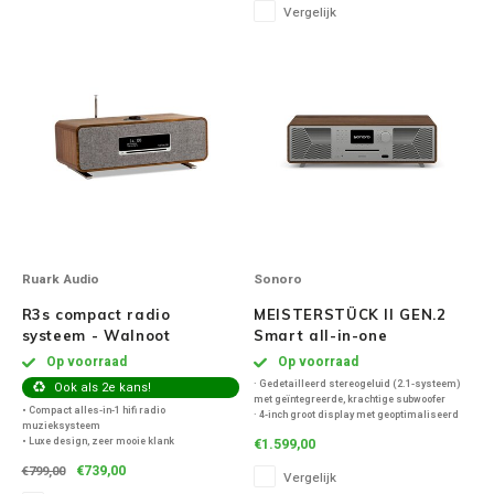
Inbouw speakers
Isotek
Vergelijk
Speak
Satelliet Speakers
JBL
Subwo
Speaker accessoires
KEF
Hulpmiddel slechthorenden
Klipsch
Speakers voor platenspeler
Lithe Audio
Speaker met microfoon
Magnat
Ruark Audio
Sonoro
R3s compact radio
MEISTERSTÜCK II GEN.2
PC speakers
Meze Audio
systeem - Walnoot
Smart all-in-one
Radiosysteem - Walnoot
Op voorraad
Op voorraad
Dolby Atmos speakers
Monitor Audio
· Gedetailleerd stereogeluid (2.1-systeem)
Ook als 2e kans!
met geïntegreerde, krachtige subwoofer
• Compact alles-in-1 hifi radio
· 4-inch groot display met geoptimaliseerd
muzieksysteem
contrast
Vintage speakers
Marmitek
• Luxe design, zeer mooie klank
€1.599,00
· Nieuwe intuïtieve gebruikersinterface
• Ondersteunt Spotify, Amazon Music, Deezer
· Bediening via de sonoro audio-app
€739,00
€799,00
en Tidal!
Vergelijk
· HDMI (eArc)
• Internetradio, DAB+ en FM radio,
Waterdichte Speakers
Mountson