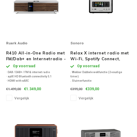
Ruark Audio
Sonoro
R410 All-in-One Radio met
Relax X internet radio met
FM/Dab+ en Internetradio -
Wi-Fi, Spotify Connect,
soft grey
FM/DAB+ radio en
Op voorraad
Op voorraad
Bluetooth - Zwart
· DAB / DAB+ / FM & internet radio
. Wekker Dubbele wekfunctie (2-voudige
· aptX HD Bluetooth connectivity 5.1
timer)
· HDMI with eARC
. Sluimerfunctie
· TOSLINK digital input (24 bit / 192 kHz)
. Wekgeluiden Radio, natuurgeluiden,
€1.349,00
€339,00
€1.499,00
€399,00
· Ingebouwde Apple AirPlay 2 en Chromecast
. wekgeluiden, alarmsignalen
· Kleurendisplay met hoge resolutie
Vergelijk
Vergelijk