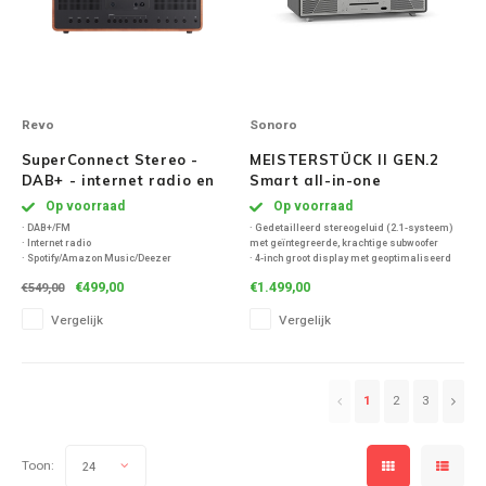
Revo
Sonoro
SuperConnect Stereo -
MEISTERSTÜCK II GEN.2
DAB+ - internet radio en
Smart all-in-one
Spotify - Walnoot/Zwart
Radiosysteem - Mat
Op voorraad
Op voorraad
Grafiet
· DAB+/FM
· Gedetailleerd stereogeluid (2.1-systeem)
· Internet radio
met geïntegreerde, krachtige subwoofer
· Spotify/Amazon Music/Deezer
· 4-inch groot display met geoptimaliseerd
· Bluetooth
contrast
€499,00
€1.499,00
€549,00
· Alarm
· Nieuwe intuïtieve gebruikersinterface
· Line-in
· Bediening via de sonoro audio-app
Vergelijk
Vergelijk
· UNDOK App
· HDMI (eArc)
1
2
3
Toon:
24