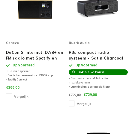
Geneva
Ruark Audio
DeCon S internet, DAB+ en
R3s compact radio
FM radio met Spotify en
systeem - Satin Charcoal
Bluetooth - messing/zwart
Op voorraad
Op voorraad
· Hi-Fi luidspreker
Ook als 2e kans!
· Ook te bedienen met de UNDOK app
• Compact alles-in-1 hifi radio
· Spotify Connect
muzieksysteem
· Dubbel alarm met snooze (aparte knoppen
• Luxe design, zeer mooie klank
€399,00
op het toestel)
• Ondersteunt Spotify, Amazon Music, Deezer
· Internetradio via WIFI
€729,00
€799,00
en Tidal!
Vergelijk
· Bluetooth ontvangst
• Internetradio, DAB+ en FM radio,
Vergelijk
audiostreaming
• CD speler
• Bluetooth 5.2