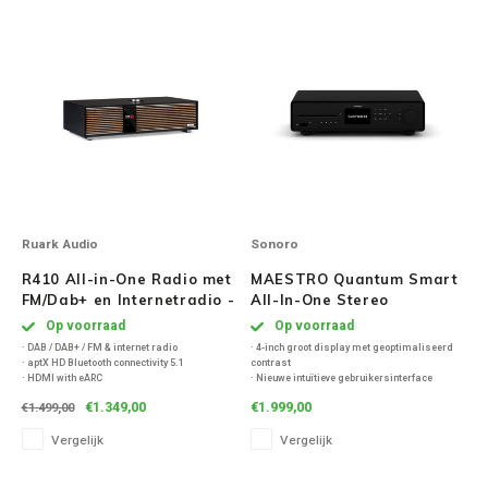
Victrola
WiiM
Wireworld
Ruark Audio
Sonoro
R410 All-in-One Radio met
MAESTRO Quantum Smart
FM/Dab+ en Internetradio -
All-In-One Stereo
Satin Charcoal
versterker - Matt Zwart
Op voorraad
Op voorraad
· DAB / DAB+ / FM & internet radio
· 4-inch groot display met geoptimaliseerd
· aptX HD Bluetooth connectivity 5.1
contrast
· HDMI with eARC
· Nieuwe intuïtieve gebruikersinterface
· TOSLINK digital input (24 bit / 192 kHz)
· Bediening via de sonoro audio-app
€1.349,00
€1.999,00
€1.499,00
· Ingebouwde Apple AirPlay 2 en Chromecast
· Zeer efficiënte Hypex-versterkers
· Kleurendisplay met hoge resolutie
· HDMI (eARC)
Vergelijk
Vergelijk
· 2 x 180 watt bij 4 Ω / 2 x 110 watt bij 8 Ω