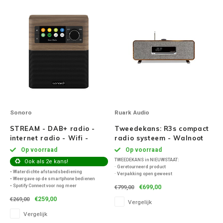
Ruark Audio
Revo Audio
Sonoro
SONOS
Sonoro
Ruark Audio
Sonorous
STREAM - DAB+ radio -
Tweedekans: R3s compact
internet radio - Wifi -
radio systeem - Walnoot
SoundXtra
BlueTooth -
Op voorraad
Op voorraad
Walnoot/Zwart
TWEEDEKANS in NIEUWSTAAT:
Ook als 2e kans!
Tivoli Audio
· Geretourneerd product
• Waterdichte afstandsbediening
· Verpakking open geweest
• Weergave op de smartphone bedienen
· Product wordt uitvoerig door ons
• Spotify Connect voor nog meer
€699,00
€799,00
gecontroleerd en getest
Void Acoustics
muziekdiversiteit
· Het product is zo goed als nieuw
€259,00
€269,00
• Internetradio – onbegrensde ontvangst
Vergelijk
• DAB+ digitale radio in optimale kwaliteit
Vergelijk
• USB-poort voor laden
Volumio