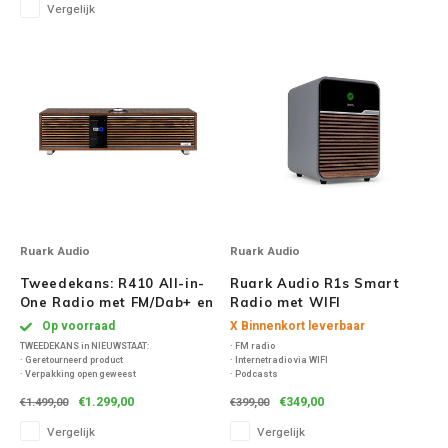
Vergelijk
audiostreaming
• CD speler
• Bluetooth 5.2
Speaker sets
NAD
Oehlbach
Onkyo
Pro-ject
PSB speakers
Ruark Audio
Ruark Audio
Tweedekans: R410 All-in-
Ruark Audio R1s Smart
Q Acoustics
One Radio met FM/Dab+ en
Radio met WIFI
Internetradio - Walnoot
internetradio, DAB+, FM,
Op voorraad
X Binnenkort leverbaar
QED kabels
Spotify en Bluetooth - Mid
TWEEDEKANS in NIEUWSTAAT:
· FM radio
Grey
· Geretourneerd product
· Internetradio via WIFI
· Verpakking open geweest
· Podcasts
Roberts Radio
· Product wordt uitvoerig door ons
· Hoge kwaliteit Bluetooth 5 ontvangst
€1.299,00
€349,00
€1.499,00
€399,00
gecontroleerd en getest
· Spotify Connect
· Het product is zo goed als nieuw
· Deezer, Amazon Music
Vergelijk
Vergelijk
REPEAT®