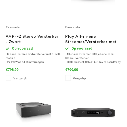
Eversolo
Eversolo
AMP-F2 Stereo Versterker
Play All-in-one
- Zwart
Streamer/Versterker met
CD-Speler - Zwart
Op voorraad
Op voorraad
· Klasse D stereo eindversterker met NS600-
· All-in-one streamer, DAC, cd-speler en
module
Class-D versterker
· 2 x 280W aan 4 ohm vermogen
· TIDAL Connect, Qobuz, AirPlay en Roon Ready
· XLR- en RCA-ingangen
ondersteuning
€798,99
€799,00
· Lage ruis en hoge efficiëntie
· HDMI eARC, phono, optisch, coaxiaal en
· Bridge mode tot 450W mono voor extra
Bluetooth aptX HD
Vergelijk
Vergelijk
controle en dynamie
· High-res audio met DSP, room correction en
5,5" touchscreen