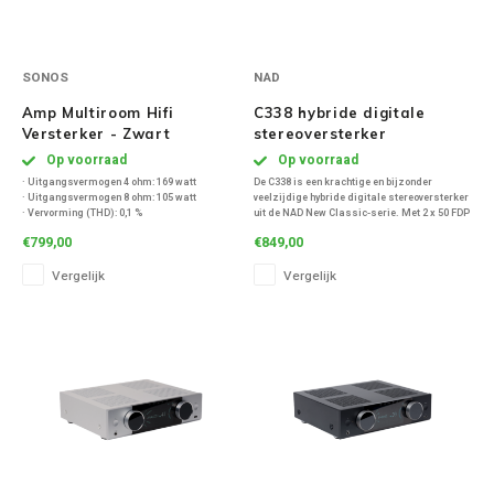
SONOS
NAD
Amp Multiroom Hifi
C338 hybride digitale
Versterker - Zwart
stereoversterker
Op voorraad
Op voorraad
· Uitgangsvermogen 4 ohm: 169 watt
De C338 is een krachtige en bijzonder
· Uitgangsvermogen 8 ohm: 105 watt
veelzijdige hybride digitale stereoversterker
· Vervorming (THD): 0,1 %
uit de NAD New Classic-serie. Met 2 x 50 FDP
· Dynamisch vermogen: 125 watt
vermogen.
€799,00
€849,00
· Energieverbruik stand-by: 6 watt
· HDMI ARC/CEC: Ja
Vergelijk
Vergelijk
· HDMI-ingangen: 1