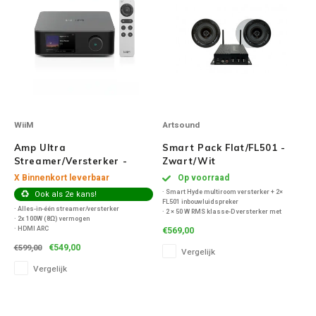
Victrola
WiiM
Wireworld
WiiM
Artsound
Amp Ultra
Smart Pack Flat/FL501 -
Streamer/Versterker -
Zwart/Wit
Space Grey
X Binnenkort leverbaar
Op voorraad
· Smart Hyde multiroom versterker + 2×
Ook als 2e kans!
FL501 inbouwluidspreker
· Alles-in-één streamer/versterker
· 2 × 50 W RMS klasse-D versterker met
· 2x 100W (8Ω) vermogen
multiroomfunctionaliteit
· HDMI ARC
€569,00
· Streaming via AirPlay, Spotify Connect,
· Optische en coax digitale ingangen
Bluetooth en internetradio
€549,00
€599,00
· Analoge RCA ingang
Vergelijk
· Ultradunne, frameloze plafondspeakers
· Subwoofer-uitgang met crossover
met hifi-geluid
Vergelijk
· 4 speakeruitgangen
· Wifi 6E en Bluetooth 5.3
· Touchscreen en app-bediening