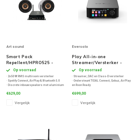
Art sound
Eversolo
Smart Pack
Play All-in-one
Repellent/HPRO525 -
Streamer/Versterker -
Zwart
Zwart (Standaard)
Op voorraad
Op voorraad
· 2x50 W RMS multiroom versterker
· Streamer, DAC en Class-D versterker
· Spotify Connect, AirPlay & Bluetooth 5.0
· Ondersteunt TIDAL Connect, Qobuz, AirPlay
· Discrete inbouwspeakers met aluminium
en Roon Ready
woofer
· HDMI eARC, phono MM/MC, optisch,
€629,00
€699,00
· Richtbare tweeter voor optimale spreiding
coaxiaal en Bluetooth aptX HD
· Spatwaterbestendig, geschikt tot ca. 50 m²
· AKM DAC met high-res audio tot 768kHz/32-
Vergelijk
Vergelijk
bit en DSD512
· 5,5" touchscreen