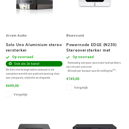
Arcam Audio
Bluesound
Solo Uno Aluminium stereo
Powernode EDGE (N230)
versterker
Stereoversterker met
streaming - Wit
Op voorraad
Op voorraad
· Eenvoudig een paar passieve luidsprekers
Ook als 2e kans!
van stroom voorzien
De Solo Uno brengt totale eenvoud in de
· 40 watt per kanaal aan DirectDigital™-
complexe wereld van audiostreaming door
versterkingstechnologie voor 24 bit/192 kHz-
een compacte, stijlvolle en elegante
€749,00
bestanden
streamer met een ingebouwde versterker.
· Een geavanceerde quad-core 1,8 GHz ARM®
€699,00
Sluit 2 luidsprekers aan en geniet van de
Vergelijk
Cortex A53-processor
zéér muzikale Arcam Sound!
· HDMI eARC connectiviteit
Vergelijk