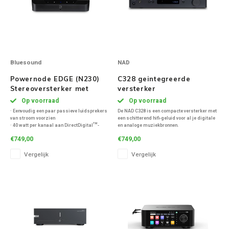
Bluesound
NAD
Powernode EDGE (N230)
C328 geintegreerde
Stereoversterker met
versterker
streaming - Zwart
Op voorraad
Op voorraad
· Eenvoudig een paar passieve luidsprekers
De NAD C328 is een compacte versterker met
van stroom voorzien
een schitterend hifi-geluid voor al je digitale
· 40 watt per kanaal aan DirectDigital™-
en analoge muziekbronnen.
versterkingstechnologie voor 24 bit/192 kHz-
€749,00
€749,00
bestanden
· Een geavanceerde quad-core 1,8 GHz ARM®
Vergelijk
Vergelijk
Cortex A53-processor
· HDMI eARC connectiviteit