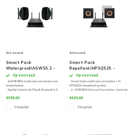
Art sound
Artsound
Smart Pack
Smart Pack
Waterproof/ASW55.2 -
Repellent/HPSQ525 -
Zwart
Zwart
Op voorraad
Op voorraad
· 2x50 W RMS multiroom versterker voor
· Smart Hyde multiroom versterker + 2×
binnen/buiten
HPSQ525 inbouwluidspreker
· Spotify Connect, AirPlay & Bluetooth 5.0
· 2 × 50 W RMS klasse-D versterker, stuurt tot
· IP54 water- en vorstbestendige speakers
4 speakers aan
€599,00
€629,00
· Indoor/outdoor klankinstelling
· Streaming via AirPlay, Spotify Connect,
· Krachtig, gelijkmatig geluid tot ca. 40 m²
Bluetooth en DLNA
Vergelijk
Vergelijk
· Frameloze, spatwaterbestendige speakers
met richtbare tweeter