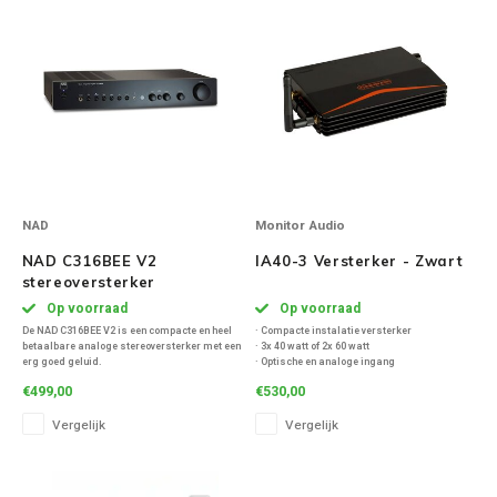
Ruark Audio
Revo Audio
Sonoro
SONOS
NAD
Monitor Audio
NAD C316BEE V2
IA40-3 Versterker - Zwart
Sonorous
stereoversterker
Op voorraad
Op voorraad
SoundXtra
De NAD C316BEE V2 is een compacte en heel
· Compacte instalatie versterker
betaalbare analoge stereoversterker met een
· 3x 40 watt of 2x 60 watt
erg goed geluid.
· Optische en analoge ingang
Tivoli Audio
· Bluetooth ontvanger
€499,00
€530,00
· Sub of Line output
· EQ boost
Void Acoustics
Vergelijk
Vergelijk
Volumio