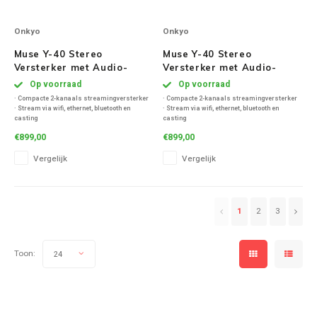
Onkyo
Onkyo
Muse Y-40 Stereo
Muse Y-40 Stereo
Versterker met Audio-
Versterker met Audio-
Streaming - Zilver
Streaming - Zwart
Op voorraad
Op voorraad
· Compacte 2-kanaals streamingversterker
· Compacte 2-kanaals streamingversterker
· Stream via wifi, ethernet, bluetooth en
· Stream via wifi, ethernet, bluetooth en
casting
casting
· HDMI ARC voor tv en MM-phono voor vinyl
· HDMI ARC voor tv en MM-phono voor vinyl
€899,00
€899,00
· Meerdere analoge en digitale ingangen
· Meerdere analoge en digitale ingangen
· 2 x 75 W vermogen met controle
· 2 x 75 W vermogen met controle
Vergelijk
Vergelijk
· Bediening via app en eenvoudige setup
· Bediening via app en eenvoudige setup
1
2
3
Toon:
24