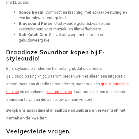
Isotek
markt, zoals:
Inbouw speakers
Sonos Beam
: Compact en krachtig, met spraakbesturing en
Speak
JBL
een indrukwekkend geluid.
Bluesound Pulse
: Uitstekende geluidskwaliteit en
Satelliet Speakers
veelzijdigheid voor muziek- en filmliefhebbers.
Subwo
KEF
Dali Katch One
: Stijlvol ontwerp met superieure
geluidsweergave.
Speaker accessoires
Klipsch
Draadloze Soundbar kopen bij E-
Hulpmiddel slechthorenden
styleaudio!
Lithe Audio
Bij E-styleaudio vinden we het belangrijk dat u de beste
Speakers voor platenspeler
geluidsoplossing krijgt. Daarom bieden we niet alleen een uitgebreid
Magnat
assortiment aan draadloze soundbars, maar ook een
gratis installatie
Speaker met microfoon
service
en uitstekende
klantenservice
. Laat ons u helpen de perfecte
Meze Audio
soundbar te vinden die aan al uw wensen voldoet.
PC speakers
Monitor Audio
Bekijk ons assortiment draadloze soundbars en ervaar zelf het
Dolby Atmos speakers
gemak en de kwaliteit.
Marmitek
Veelgestelde vragen.
Vintage speakers
Mountson