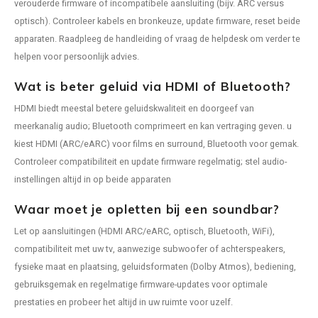
verouderde firmware of incompatibele aansluiting (bijv. ARC versus
optisch). Controleer kabels en bronkeuze, update firmware, reset beide
Ruark Audio
apparaten. Raadpleeg de handleiding of vraag de helpdesk om verder te
helpen voor persoonlijk advies.
Revo Audio
Wat is beter geluid via HDMI of Bluetooth?
Sonoro
HDMI biedt meestal betere geluidskwaliteit en doorgeef van
meerkanalig audio; Bluetooth comprimeert en kan vertraging geven. u
SONOS
kiest HDMI (ARC/eARC) voor films en surround, Bluetooth voor gemak.
Controleer compatibiliteit en update firmware regelmatig; stel audio-
Sonorous
instellingen altijd in op beide apparaten
SoundXtra
Waar moet je opletten bij een soundbar?
Let op aansluitingen (HDMI ARC/eARC, optisch, Bluetooth, WiFi),
Tivoli Audio
compatibiliteit met uw tv, aanwezige subwoofer of achterspeakers,
fysieke maat en plaatsing, geluidsformaten (Dolby Atmos), bediening,
Void Acoustics
gebruiksgemak en regelmatige firmware-updates voor optimale
prestaties en probeer het altijd in uw ruimte voor uzelf.
Volumio