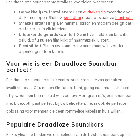
MASS
Een draadloze soundbar biedt talloze voordelen, waaronder:
CD Spelers
Koptelefoon met draad
Cambridge Audio
Acces
Conce
Ruark
Cambr
Sonor
Sonos
Gemakkelijk te installeren
: Geen
audiokabels
meer die door
Stand
Vloerstaande Speakers
7.1 su
Apex
de kamer lopen. Sluit uw
soundbar
draadloos aan via
bluetooth
.
Sport koptelefoon
Cavus
Bunde
Acces
Strakke uitstraling
: Een minimalistisch en modern design dat
Cambr
Bunde
Sonos
KEF k
Surround Speakers
perfect past in elk interieur.
2.1 sp
Outdo
Duurzame koptelefoon
Dali
Uitstekende geluidskwaliteit
: Geniet van helder en krachtig
geluid, of u nu een film kijkt of naar muziek luistert.
Sonos
KEF R
Home cinema set
Speak
Flexibiliteit
: Plaats uw soundbar waar u maar wilt, zonder
CORE 
Dual platenspeler
beperkingen door kabels.
Sonos
Kef Q-
Center Speaker
Voor wie is een Draadloze Soundbar
In-Wal
Edifier
perfect?
Sonos
Kef S
Buiten Speakers
W280
Een draadloze soundbar is ideaal voor iedereen die van gemak en
Eversolo
Black 
kwaliteit houdt. Of u nu een filmfanaat bent, graag naar muziek luistert,
KEF S
Draagbare / portable speaker
Monit
Faller
of gewoon een beter geluid wilt voor uw tv-programma’s, een soundbar
Sonos
met bluetooth past perfect bij uw behoeften. Het is ook de perfecte
Kef a
Party speaker
Monito
Geneva
oplossing voor mensen die geen rommelige kabels in huis willen.
Slimme / Smart speakers
Populaire Draadloze Soundbars
Acces
Gallo Acoustics
Bij E-styleaudio bieden we een selectie van de beste soundbars op de
Hangende Speaker
Sound