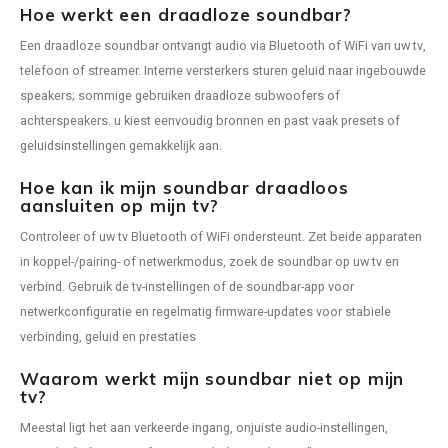
Hoe werkt een draadloze soundbar?
Waterdichte Speakers
Een draadloze soundbar ontvangt audio via Bluetooth of WiFi van uw tv,
NAD
telefoon of streamer. Interne versterkers sturen geluid naar ingebouwde
Speaker sets
Oehlbach
speakers; sommige gebruiken draadloze subwoofers of
achterspeakers. u kiest eenvoudig bronnen en past vaak presets of
Onkyo
geluidsinstellingen gemakkelijk aan.
Hoe kan ik mijn soundbar draadloos
Pro-ject
aansluiten op mijn tv?
Controleer of uw tv Bluetooth of WiFi ondersteunt. Zet beide apparaten
PSB speakers
in koppel-/pairing- of netwerkmodus, zoek de soundbar op uw tv en
verbind. Gebruik de tv-instellingen of de soundbar-app voor
Q Acoustics
netwerkconfiguratie en regelmatig firmware-updates voor stabiele
verbinding, geluid en prestaties
QED kabels
Waarom werkt mijn soundbar niet op mijn
Roberts Radio
tv?
Meestal ligt het aan verkeerde ingang, onjuiste audio-instellingen,
REPEAT®