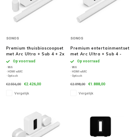
SONOS
SONOS
Premium thuisbioscoopset
Premium entertainmentset
met Arc Ultra + Sub 4 + 2x
met Arc Ultra + Sub 4 -
Era 100 - Wit
Wit
Op voorraad
Op voorraad
· Wifi
· Wifi
· HDMI eARC
· HDMI eARC
· Optisch
· Optisch
· Bluetooth
· Bluetooth
€2.426,00
€1.888,00
€2.556,00
€2.098,00
Vergelijk
Vergelijk