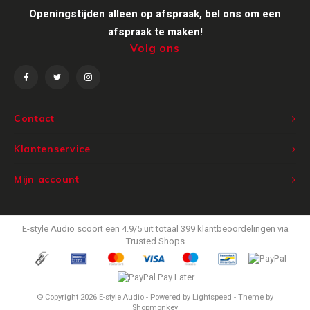
Openingstijden alleen op afspraak, bel ons om een
afspraak te maken!
Volg ons
Contact
Klantenservice
Mijn account
E-style Audio
scoort een
4.9
/
5
uit totaal
399
klantbeoordelingen via
Trusted Shops
© Copyright 2026 E-style Audio - Powered by
Lightspeed
- Theme by
Shopmonkey