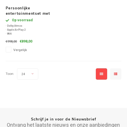
Persoonlijke
entertainmentset met
Beam + Sonos Ace - Zwart
Op voorraad
· Dolby Atmos
· Apple AirPlay 2
· Wifi
Uitstekende geluidskwaliteit met effectieve
€898,00
€998,00
Noise Cancellation (ANC)
· 30 uur batterijduur met Bluetooth en ANC
Vergelijk
actief
· 8 ingebouwde microfoons voor ANC en
telefoongesprekken
· Bluetooth 5.4 inclusief AAC
Toon:
24
Schrijf je in voor de Nieuwsbrief
Ontvang het laatste nieuws en onze aanbiedingen