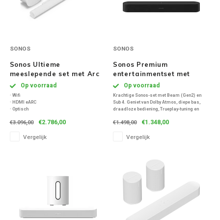
SONOS
SONOS
Sonos Ultieme
Sonos Premium
meeslepende set met Arc
entertainmentset met
Ultra + Sub 4 + 2x Era 300
Beam (Gen2) + Sub 4 -
Op voorraad
Op voorraad
- Wit
Zwart
· Wifi
Krachtige Sonos-set met Beam (Gen2) en
· HDMI eARC
Sub 4. Geniet van Dolby Atmos, diepe bas,
· Optisch
draadloze bediening, Trueplay-tuning en
· Bluetooth
naadloze integratie met je Sonos-systeem.
€2.786,00
€1.348,00
€3.096,00
€1.498,00
Compact design, groots geluid.
Vergelijk
Vergelijk