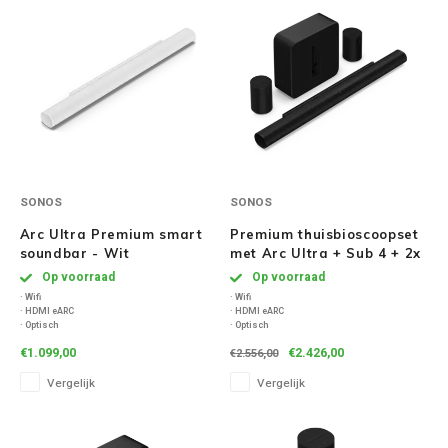
Speaker sets
NAD
Oehlbach
Onkyo
Pro-ject
SONOS
SONOS
Arc Ultra Premium smart
Premium thuisbioscoopset
PSB speakers
soundbar - Wit
met Arc Ultra + Sub 4 + 2x
Era 100 - Zwart
Op voorraad
Op voorraad
Q Acoustics
· Wifi
· Wifi
· HDMI eARC
· HDMI eARC
· Optisch
· Optisch
QED kabels
· Bluetooth
· Bluetooth
€1.099,00
€2.426,00
€2.556,00
Vergelijk
Vergelijk
Roberts Radio
REPEAT®