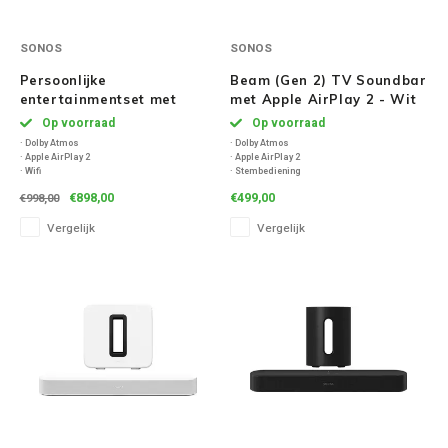
SONOS
SONOS
Persoonlijke
Beam (Gen 2) TV Soundbar
entertainmentset met
met Apple AirPlay 2 - Wit
Beam + Sonos Ace - Wit
Op voorraad
Op voorraad
· Dolby Atmos
· Dolby Atmos
· Apple AirPlay 2
· Apple AirPlay 2
· Wifi
· Stembediening
Uitstekende geluidskwaliteit met effectieve
· Touchbediening
€898,00
€499,00
€998,00
Noise Cancellation (ANC)
· Afstandsbediening-synchronisatie
· 30 uur batterijduur met Bluetooth en ANC
· Wifi
Vergelijk
Vergelijk
actief
· 8 ingebouwde microfoons voor ANC en
telefoongesprekken
· Bluetooth 5.4 inclusief AAC