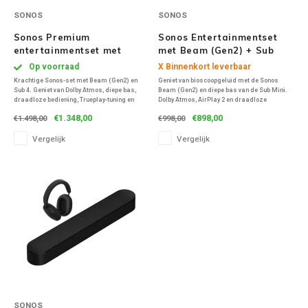
SONOS
SONOS
Sonos Premium
Sonos Entertainmentset
entertainmentset met
met Beam (Gen2) + Sub
Beam (Gen2) + Sub 4 - Wit
Mini - Zwart
Op voorraad
X Binnenkort leverbaar
Krachtige Sonos-set met Beam (Gen2) en
Geniet van bioscoopgeluid met de Sonos
Sub 4. Geniet van Dolby Atmos, diepe bas,
Beam (Gen2) en diepe bas van de Sub Mini.
draadloze bediening, Trueplay-tuning en
Dolby Atmos, AirPlay 2 en draadloze
naadloze integratie met je Sonos-systeem.
connectie zorgen voor meeslepende films,
€1.348,00
€898,00
€1.498,00
€998,00
Compact design, groots geluid.
muziek en games – compact, krachtig en
stijlvol.
Vergelijk
Vergelijk
SONOS