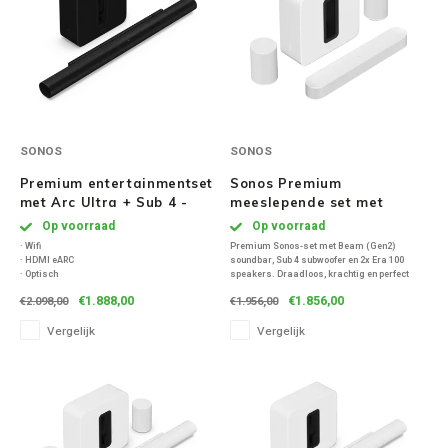
Volumio
Victrola
WiiM
SONOS
SONOS
Wireworld
Premium entertainmentset
Sonos Premium
met Arc Ultra + Sub 4 -
meeslepende set met
Zwart
Beam (Gen2) + Sub 4 + 2x
Op voorraad
Op voorraad
Era 100 - Wit
· Wifi
Premium Sonos-set met Beam (Gen2)
· HDMI eARC
soundbar, Sub 4 subwoofer en 2x Era 100
· Optisch
speakers. Draadloos, krachtig en perfect
· Bluetooth
afgestemd voor meeslepend geluid bij films,
€1.888,00
€1.856,00
€2.098,00
€1.956,00
muziek en meer. Bedienbaar via app, wifi,
Bluetooth of spraak.
Vergelijk
Vergelijk