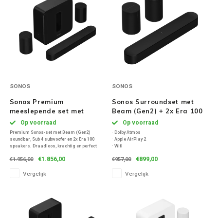
Ruark Audio
Revo Audio
Sonoro
SONOS
SONOS
SONOS
Sonos Premium
Sonos Surroundset met
meeslepende set met
Beam (Gen2) + 2x Era 100
Beam (Gen2) + Sub 4 + 2x
- Zwart
Op voorraad
Op voorraad
Sonorous
Era 100 - Zwart
Premium Sonos-set met Beam (Gen2)
· Dolby Atmos
soundbar, Sub 4 subwoofer en 2x Era 100
· Apple AirPlay 2
speakers. Draadloos, krachtig en perfect
· Wifi
SoundXtra
afgestemd voor meeslepend geluid bij films,
€1.856,00
€899,00
€1.956,00
€957,00
muziek en meer. Bedienbaar via app, wifi,
Bluetooth of spraak.
Vergelijk
Vergelijk
Tivoli Audio
Void Acoustics