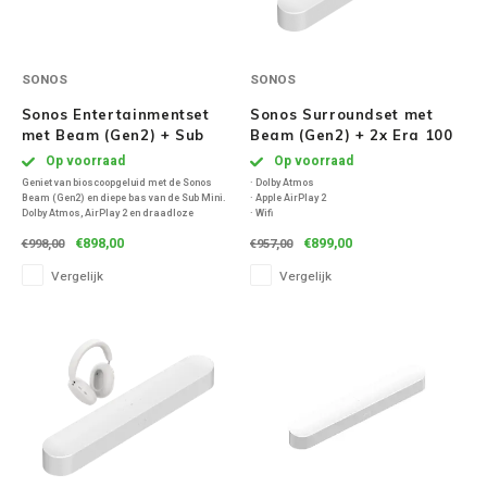
SONOS
SONOS
Sonos Entertainmentset
Sonos Surroundset met
met Beam (Gen2) + Sub
Beam (Gen2) + 2x Era 100
Mini - Wit
- Wit
Op voorraad
Op voorraad
Geniet van bioscoopgeluid met de Sonos
· Dolby Atmos
Beam (Gen2) en diepe bas van de Sub Mini.
· Apple AirPlay 2
Dolby Atmos, AirPlay 2 en draadloze
· Wifi
connectie zorgen voor meeslepende films,
€898,00
€899,00
€998,00
€957,00
muziek en games – compact, krachtig en
stijlvol.
Vergelijk
Vergelijk