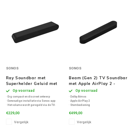
Inbouw speakers
Isotek
Speak
Satelliet Speakers
JBL
Subwo
Speaker accessoires
KEF
Hulpmiddel slechthorenden
Klipsch
Speakers voor platenspeler
Lithe Audio
SONOS
SONOS
Speaker met microfoon
Magnat
Ray Soundbar met
Beam (Gen 2) TV Soundbar
Superhelder Geluid met
met Apple AirPlay 2 -
PC speakers
Meze Audio
AirPlay 2 - Zwart
Zwart
Op voorraad
Op voorraad
· Erg compact en discreet ontwerp
· Dolby Atmos
· Eenvoudige installatie via Sonos-app
· Apple AirPlay 2
Dolby Atmos speakers
Monitor Audio
· Het volume wordt geregeld via de TV-
· Stembediening
afstandsbediening (IR-leerfunctie)
· Touchbediening
€229,00
€499,00
· Hij gaat tegelijkertijd met de TV aan en uit
· Afstandsbediening-synchronisatie
· Extra duidelijke dialoogweergave
· Wifi
Vintage speakers
Marmitek
Vergelijk
Vergelijk
Waterdichte Speakers
Mountson