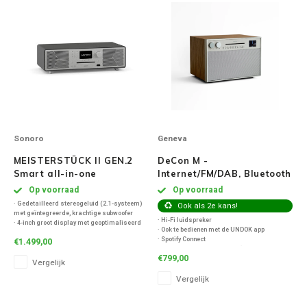
Speaker sets
NAD
Oehlbach
Onkyo
Pro-ject
Sonoro
Geneva
MEISTERSTÜCK II GEN.2
DeCon M -
PSB speakers
Smart all-in-one
Internet/FM/DAB, Bluetooth
Radiosysteem - Mat
en cd-speler radio -
Op voorraad
Op voorraad
Q Acoustics
Grafiet
Walnoot
· Gedetailleerd stereogeluid (2.1-systeem)
Ook als 2e kans!
met geïntegreerde, krachtige subwoofer
· Hi-Fi luidspreker
· 4-inch groot display met geoptimaliseerd
· Ook te bedienen met de UNDOK app
QED kabels
contrast
· Spotify Connect
€1.499,00
· Nieuwe intuïtieve gebruikersinterface
· Dubbel alarm met snooze (aparte knoppen
· Bediening via de sonoro audio-app
€799,00
op het toestel)
Vergelijk
· HDMI (eArc)
Roberts Radio
· Internetradio via WIFI
Vergelijk
· Bluetooth ontvangst
REPEAT®