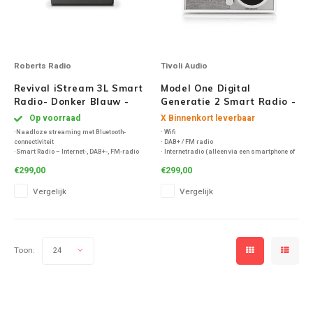
Roberts Radio
Tivoli Audio
Revival iStream 3L Smart
Model One Digital
Radio- Donker Blauw -
Generatie 2 Smart Radio -
Copy
Wit
Op voorraad
X Binnenkort leverbaar
·Naadloze streaming met Bluetooth-
· Wifi
connectiviteit
· DAB+ / FM radio
·Smart Radio – Internet-, DAB+-, FM-radio
· Internetradio (alleen via een smartphone of
·Ingebouwde Spotify en Deezer
tablet bedienbaar)
€299,00
€299,00
·Akoestisch afgestemde houten behuizing
· Spotify Connect
· Bluetooth
Vergelijk
Vergelijk
· Aux-ingang
Toon:
24