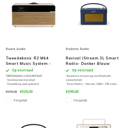
Ruark Audio
Roberts Radio
Tweedekans: R2 Mk4
Revival iStream 3L Smart
Smart Music System -
Radio- Donker Blauw
Light Cream
Op voorraad
Op voorraad
TWEEDEKANS in NIEUWSTAAT:
·Naadloze streaming met Bluetooth-
· Geretourneerd product
connectiviteit
· Verpakking open geweest
·Smart Radio – Internet-, DAB+-, FM-radio
· Product wordt uitvoerig door ons
·Ingebouwde Spotify en Deezer
€529,00
€299,00
€599,00
gecontroleerd en getest
·Akoestisch afgestemde houten behuizing
· Het product is zo goed als nieuw
Vergelijk
Vergelijk