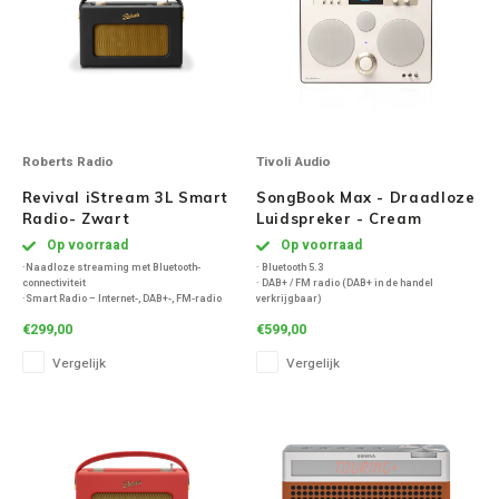
Roberts Radio
Tivoli Audio
Revival iStream 3L Smart
SongBook Max - Draadloze
Radio- Zwart
Luidspreker - Cream
Brown
Op voorraad
Op voorraad
·Naadloze streaming met Bluetooth-
· Bluetooth 5.3
connectiviteit
· DAB+ / FM radio (DAB+ in de handel
·Smart Radio – Internet-, DAB+-, FM-radio
verkrijgbaar)
·Ingebouwde Spotify en Deezer
¼" / 6,35 mm aux-ingang
€299,00
€599,00
·Akoestisch afgestemde houten behuizing
· Ingebouwde voorversterker - Aux-
ingangsimpedantie - Lijn: 16,4k Ohm - Amp:
Vergelijk
Vergelijk
110k Ohm