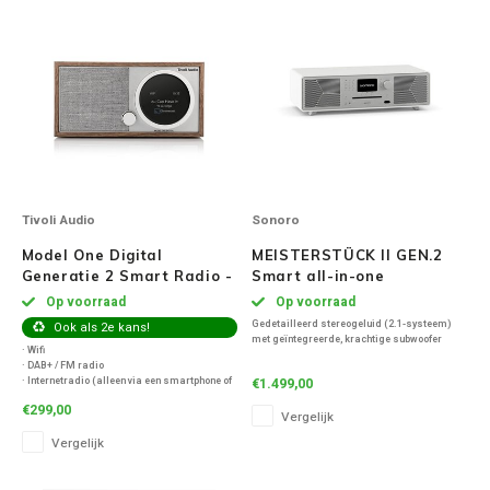
Ruark Audio
Revo Audio
Sonoro
SONOS
Tivoli Audio
Sonoro
Model One Digital
MEISTERSTÜCK II GEN.2
Sonorous
Generatie 2 Smart Radio -
Smart all-in-one
Walnoot
Radiosysteem - Mat Wit
Op voorraad
Op voorraad
SoundXtra
Gedetailleerd stereogeluid (2.1-systeem)
Ook als 2e kans!
met geïntegreerde, krachtige subwoofer
· Wifi
Tivoli Audio
· DAB+ / FM radio
· 4-inch groot display met geoptimaliseerd
· Internetradio (alleen via een smartphone of
€1.499,00
contrast
tablet bedienbaar)
· Nieuwe intuïtieve gebruikersinterface
€299,00
· Spotify Connect
Vergelijk
· HDMI (eArc)
Void Acoustics
· Bluetooth
· Bediening via de sonoro audio-app
Vergelijk
· Aux-ingang
Volumio