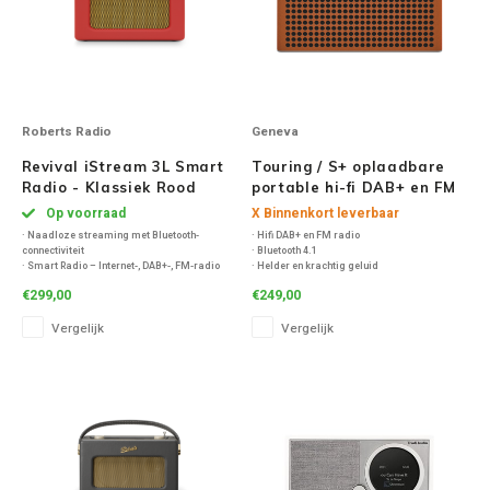
Roberts Radio
Geneva
Revival iStream 3L Smart
Touring / S+ oplaadbare
Radio - Klassiek Rood
portable hi-fi DAB+ en FM
radio met Bluetooth
Op voorraad
X Binnenkort leverbaar
Cognac
· Naadloze streaming met Bluetooth-
· Hifi DAB+ en FM radio
connectiviteit
· Bluetooth 4.1
· Smart Radio – Internet-, DAB+-, FM-radio
· Helder en krachtig geluid
·Ingebouwde Spotify en Deezer
· 2 actieve luidsprekers
€299,00
€249,00
·Akoestisch afgestemde houten behuizing
· Dynamische bas langs de achterkant van
het toestel
Vergelijk
Vergelijk
· Strak uiterlijk, mooi afgewerkt
· 3,5 mm aux ingang
· 20 uur geluidsduur