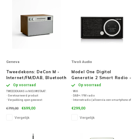
Victrola
WiiM
Wireworld
Geneva
Tivoli Audio
Tweedekans: DeCon M -
Model One Digital
Internet/FM/DAB, Bluetooth
Generatie 2 Smart Radio -
en cd-speler radio -
Zwart
Op voorraad
Op voorraad
Walnoot
TWEEDEKANS in NIEUWSTAAT:
· Wifi
· Geretourneerd product
· DAB+ / FM radio
· Verpakking open geweest
· Internetradio (alleen via een smartphone of
· Compleet met onbeschadigde
tablet bedienbaar)
€699,00
€299,00
€799,00
product/accessoire(s)/onderdelen
· Spotify Connect
· Product wordt door uitvoerig door ons
· Bluetooth
Vergelijk
Vergelijk
gecontroleerd en getest
· Aux-ingang
· Het product is zo goed als nieuw