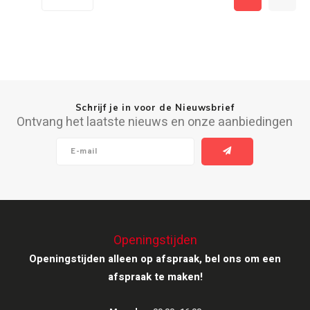
Ruark Audio
Revo Audio
Sonoro
Schrijf je in voor de Nieuwsbrief
Ontvang het laatste nieuws en onze aanbiedingen
SONOS
Sonorous
SoundXtra
Openingstijden
Tivoli Audio
Openingstijden alleen op afspraak, bel ons om een
afspraak te maken!
Void Acoustics