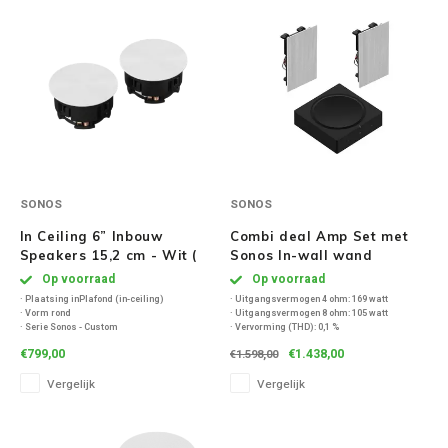
Inbouw speakers
Isotek
Speak
Satelliet Speakers
JBL
Subwo
Speaker accessoires
KEF
Hulpmiddel slechthorenden
Klipsch
Speakers voor platenspeler
Lithe Audio
SONOS
SONOS
In Ceiling 6” Inbouw
Combi deal Amp Set met
Speaker met microfoon
Magnat
Speakers 15,2 cm - Wit (
Sonos In-wall wand
Per paar )
speakers - Wit
Op voorraad
Op voorraad
PC speakers
Meze Audio
· Plaatsing inPlafond (in-ceiling)
· Uitgangsvermogen 4 ohm: 169 watt
· Vorm rond
· Uitgangsvermogen 8 ohm: 105 watt
· Serie Sonos - Custom
· Vervorming (THD): 0,1 %
· Levering stuk (afname per 2 stuks)
· Dynamisch vermogen: 125 watt
Dolby Atmos speakers
Monitor Audio
€799,00
€1.438,00
€1.598,00
· Maximaal 130 watt
· Energieverbruik stand-by: 6 watt
· Speaker maat 6,5 inch (165 mm)
· HDMI ARC/CEC: Ja
Vergelijk
Vergelijk
· Optionele vierkante grille
· HDMI-ingangen: 1
Vintage speakers
Marmitek
Waterdichte Speakers
Mountson