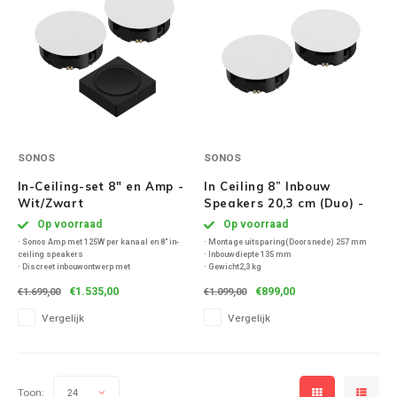
Speaker sets
NAD
Oehlbach
Onkyo
SONOS
SONOS
Pro-ject
In-Ceiling-set 8" en Amp -
In Ceiling 8” Inbouw
Wit/Zwart
Speakers 20,3 cm (Duo) -
PSB speakers
Wit
Op voorraad
Op voorraad
· Sonos Amp met 125W per kanaal en 8" in-
· Montage uitsparing(Doorsnede) 257 mm
ceiling speakers
· Inbouwdiepte 135 mm
Q Acoustics
· Discreet inbouwontwerp met
· Gewicht2,3 kg
overschilderbare grilles
· Woofer (LF)8" (203 mm)
€1.535,00
€899,00
€1.699,00
€1.099,00
· Inbouwdiepte van 135 mm voor nette
· Zichtmaat(Doorsnede) 283,5 mm
QED kabels
plafondintegratie
· Optionele vierkante grille
Vergelijk
Vergelijk
· Trueplay-tuning voor optimale
ruimteafstemming
· AirPlay 2, HDMI eARC en multiroom
Roberts Radio
REPEAT®
Toon:
24