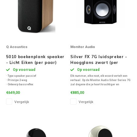
Ruark Audio
Revo Audio
Sonoro
Q Acoustics
Monitor Audio
5010 boekenplank speaker
Silver FX 7G luidspreker -
SONOS
- Licht Eiken (per paar)
Hoogglans zwart (per
paar)
Op voorraad
Op voorraad
Sonorous
· Type speaker passief
Elk nummer, elke noot, elk woord vertelt een
· Principe 2-weg
verhaal. Op de Monitor Audio Silver Series 7G
· Ontwerp bassreflex
zal degene die je hoort krachtiger en
SoundXtra
· Frequentiebereik 56 - 30.000 Hz
betekenisvoller zijn dan ooit tevoren.
€649,00
€885,00
· Wisselfrequentie(s) 2.500 Hz
Vergelijk
Vergelijk
Tivoli Audio
Void Acoustics
Volumio