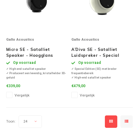
Victrola
WiiM
Gallo Acoustics
Gallo Acoustics
Wireworld
Micro SE - Satalliet
A’Diva SE - Satalliet
Speaker - Hoogglans
Luidspreker - Special
Zwart ( per stuk )
Edition - Crème ( Per Stuk
Op voorraad
Op voorraad
)
✓ High-end satalliet speaker
✓ Special Edition (SE) met breder
✓ Produceert een levendig, kristalhelder 3D-
frequentiebereik
geluid
✓ High-end satalliet speaker
✓ Met Optimised Pulse Technology (OPT)
✓ Diep, vol en helder geluid
€339,00
€479,00
✓ Mooi compact design van Anthony Gallo
✓ Frequentiebereik van 80Hz tot 22Khz
✓ Met S2-technologie voor perfecte lage
✓ Inclusief tablestand
Vergelijk
Vergelijk
frequenties
✓ Produceert een levendig, kristalhelder 3D-
✓ Volledig roestvrij staal
geluid
✓ Wordt gel
✓ Met Optimised Pulse Techn
Toon:
24