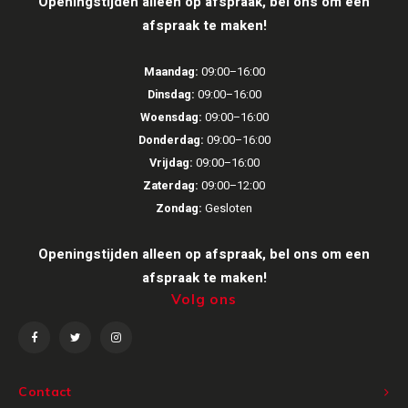
Openingstijden alleen op afspraak, bel ons om een
afspraak te maken!
Waterdichte Speakers
NAD
Speaker sets
Maandag:
09:00–16:00
Oehlbach
Dinsdag:
09:00–16:00
Woensdag:
09:00–16:00
Onkyo
Donderdag:
09:00–16:00
Vrijdag:
09:00–16:00
Pro-ject
Zaterdag:
09:00–12:00
Zondag:
Gesloten
PSB speakers
Openingstijden alleen op afspraak, bel ons om een
Q Acoustics
afspraak te maken!
Volg ons
QED kabels
Roberts Radio
Contact
REPEAT®