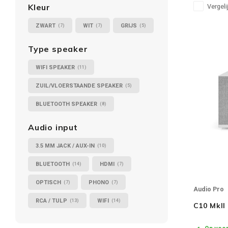
MM, Optica
Vergeli
Kleur
ZWART
WIT
GRIJS
(7)
(7)
(5)
Type speaker
WIFI SPEAKER
(11)
ZUIL/VLOERSTAANDE SPEAKER
(5)
BLUETOOTH SPEAKER
(8)
Audio input
3.5 MM JACK / AUX-IN
(10)
BLUETOOTH
HDMI
(14)
(7)
OPTISCH
PHONO
(7)
(7)
Audio Pro
RCA / TULP
WIFI
(13)
(14)
C10 MkII