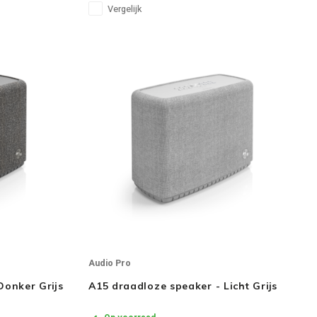
· Woofer: 1 x 6.5"
Vergelijk
· Frequentiebereik: 41–23.500Hz (± 6dB)
Audio Pro
Donker Grijs
A15 draadloze speaker - Licht Grijs