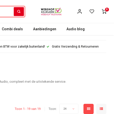
0
Combi deals
Aanbiedingen
Audio blog
n BTW voor zakelijk buitenland!
Gratis Verzending & Retourneren
e Audio, compleet met de uitstekende service.
Toon 1 - 19 van 19
Toon:
24