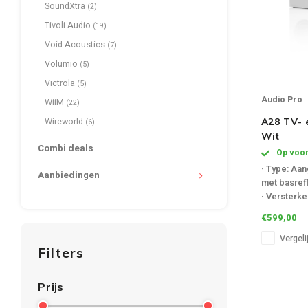
SoundXtra
(2)
Tivoli Audio
(19)
Void Acoustics
(7)
Volumio
(5)
Victrola
(5)
Audio Pro
WiiM
(22)
A28 TV- 
Wireworld
(6)
Wit
Combi deals
Op voor
· Type: Aa
Aanbiedingen
met basref
· Versterker
2x75W
€599,00
· Tweeter: 
textiel
Vergeli
Filters
· Ingangen:
Line in 1 x
Prijs