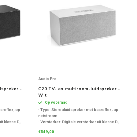
Audio Pro
dspreker -
C20 TV- en multiroom-luidspreker -
Wit
Op voorraad
sreflex, op
· Type: Stereoluidspreker met basreflex, op
netstroom
uit klasse D,
· Versterker: Digitale versterker uit klasse D,
2x30W + 130W
€549,00
ine in, Phono
· Tweeter: 2 x 1"