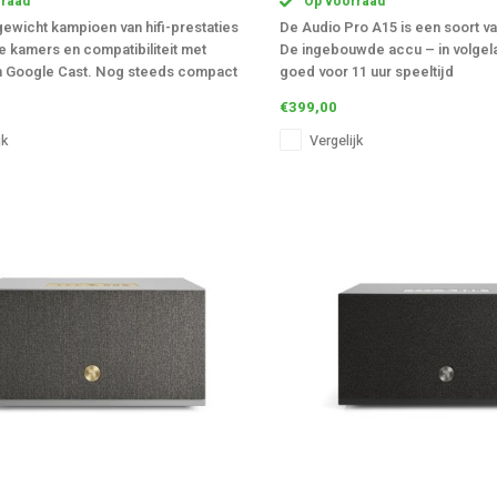
raad
Op voorraad
ewicht kampioen van hifi-prestaties
De Audio Pro A15 is een soort va
 kamers en compatibiliteit met
De ingebouwde accu – in volgel
en Google Cast. Nog steeds compact
goed voor 11 uur speeltijd
ijk te plaatsen, deze speaker heeft
€399,00
jk
Vergelijk