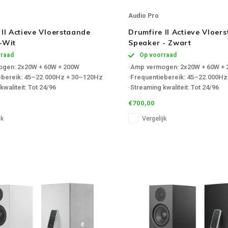
Audio Pro
 II Actieve Vloerstaande
Drumfire II Actieve Vloer
-Wit
Speaker - Zwart
raad
Op voorraad
ogen: 2x20W + 60W + 200W
·Amp vermogen: 2x20W + 60W +
ebereik: 45–22.000Hz + 30–120Hz
·Frequentiebereik: 45–22.000H
kwaliteit: Tot 24/96
·Streaming kwaliteit: Tot 24/96
ruik: Standby < 0,5W,
·Stroomverbruik: Standby < 0,5W,
€700,00
ndby 1,7W, AAN 7,4 + 4,4 W
Netwerkstandby 1,7W, AAN 7,4 +
jk
Vergelijk