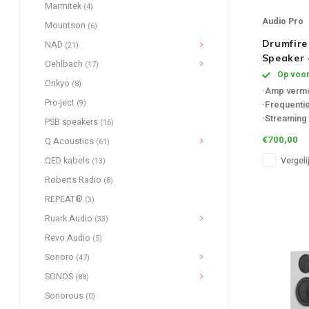
Marmitek
(4)
Audio Pro
Mountson
(6)
Drumfire
NAD
(21)
Speaker 
Oehlbach
(17)
Op voor
Onkyo
(8)
·Amp verm
Pro-ject
(9)
·Frequenti
·Streaming 
PSB speakers
(16)
·Stroomverb
€700,00
Q Acoustics
(61)
Netwerksta
QED kabels
Vergeli
(13)
Roberts Radio
(8)
REPEAT®
(3)
Ruark Audio
(33)
Revo Audio
(5)
Sonoro
(47)
SONOS
(88)
Sonorous
(0)