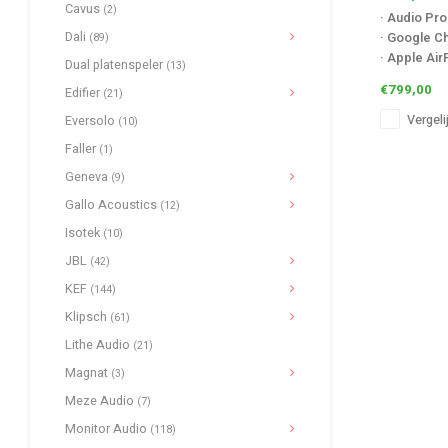
Cavus
(2)
· Audio Pro
Dali
· Google C
(89)
· Apple Air
Dual platenspeler
(13)
· Ingangen:
€799,00
Edifier
(21)
Line in 1 x
PCM), 1 x 
Vergeli
Eversolo
(10)
Faller
(1)
Geneva
(9)
Gallo Acoustics
(12)
Isotek
(10)
JBL
(42)
KEF
(144)
Klipsch
(61)
Lithe Audio
(21)
Magnat
(3)
Meze Audio
(7)
Monitor Audio
(118)