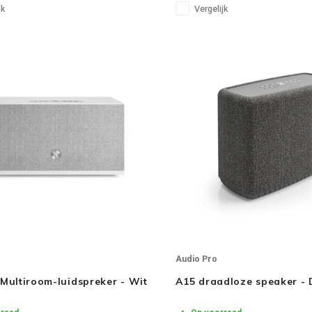
l (PCM), ARC/TV
MM, Optical (PCM), ARC/TV
jk
Vergelijk
Audio Pro
 Multiroom-luidspreker - Wit
A15 draadloze speaker - 