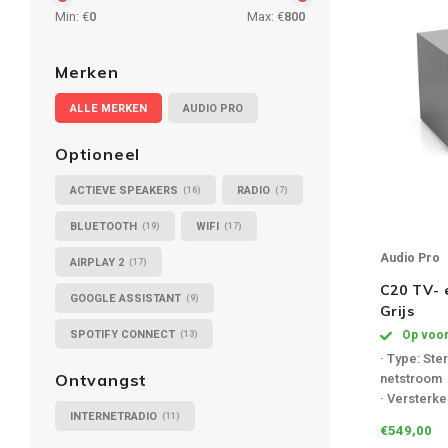
Min: €
0
Max: €
800
Merken
ALLE MERKEN
AUDIO PRO
Optioneel
ACTIEVE SPEAKERS
RADIO
(16)
(7)
BLUETOOTH
WIFI
(19)
(17)
Audio Pro
AIRPLAY 2
(17)
C20 TV- 
GOOGLE ASSISTANT
(9)
Grijs
SPOTIFY CONNECT
Op voor
(13)
· Type: Ste
netstroom
Ontvangst
· Versterker
INTERNETRADIO
2x30W + 1
(11)
€549,00
· Ingangen: 