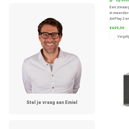
Op voor
Een zwaarg
in meerdere
AirPlay 2 
en gemakkel
€449,00
punch.
Vergeli
Stel je vraag aan Emiel