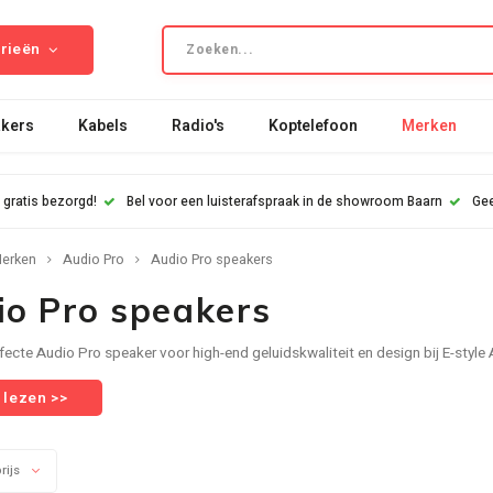
rieën
kers
Kabels
Radio's
Koptelefoon
Merken
 gratis bezorgd!
Bel voor een luisterafspraak in de showroom Baarn
Gee
erken
Audio Pro
Audio Pro speakers
io Pro speakers
fecte Audio Pro speaker voor high-end geluidskwaliteit en design bij E-styl
 lezen >>
rijs