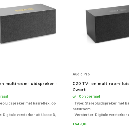
Audio Pro
en multiroom-luidspreker -
C20 TV- en multiroom-lui
Zwart
raad
Op voorraad
reoluidspreker met basreflex, op
· Type: Stereoluidspreker met ba
netstroom
: Digitale versterker uit klasse D,
· Versterker: Digitale versterker 
30W
2x30W + 130W
€549,00
WiFi, Bluetooth 5.0, Line in, Phono
· Ingangen: WiFi, Bluetooth 5.0, L