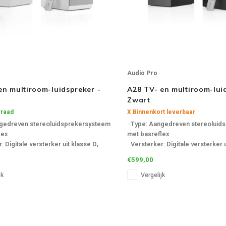
Audio Pro
en multiroom-luidspreker -
A28 TV- en multiroom-lui
Zwart
raad
X Binnenkort leverbaar
ngedreven stereoluidsprekersysteem
· Type: Aangedreven stereolui
lex
met basreflex
: Digitale versterker uit klasse D,
· Versterker: Digitale versterker 
2x75W
€599,00
Bolvormige tweeter van 1 inch met
· Ingangen: WiFi, Bluetooth-stand
Line in 1 x optische digitale TOS
jk
Vergelijk
 WiFi, Bluetooth-standaard 4.2, 1 x
PCM), 1 x ARC/TV.
 optische digitale TOSLINK (