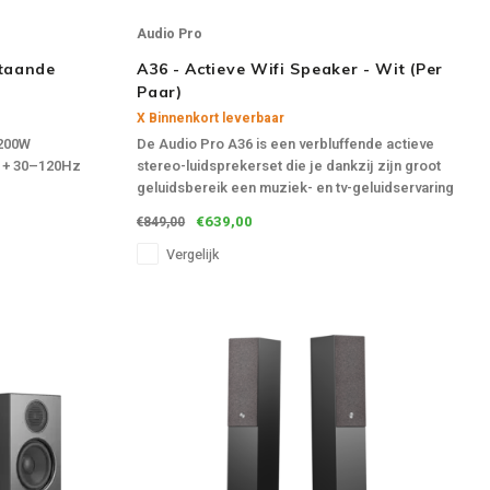
Audio Pro
staande
A36 - Actieve Wifi Speaker - Wit (Per
Paar)
X Binnenkort leverbaar
 200W
De Audio Pro A36 is een verbluffende actieve
z + 30–120Hz
stereo-luidsprekerset die je dankzij zijn groot
geluidsbereik een muziek- en tv-geluidservaring
geeft die die van een soundbar met gemak
€639,00
€849,00
 4,4 W
overtreft.
Vergelijk