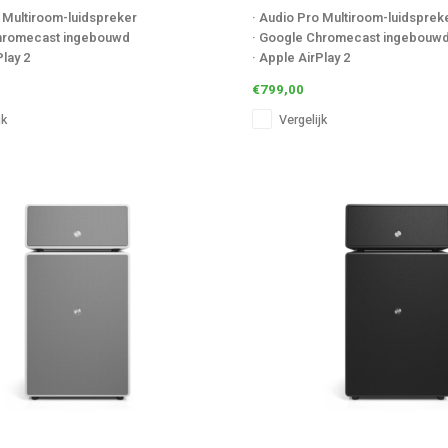
 Multiroom-luidspreker
· Audio Pro Multiroom-luidsprek
hromecast ingebouwd
· Google Chromecast ingebouw
Play 2
· Apple AirPlay 2
 WiFi, Bluetooth-standaard 4.2, 1 x
· Ingangen: WiFi, Bluetooth-stand
€799,00
 optische digitale TOSLINK (alleen
Line in 1 x optische digitale TOS
ARC/TV.
PCM), 1 x ARC/TV.
jk
Vergelijk