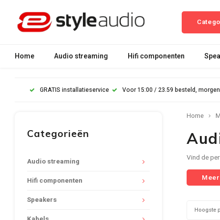
Catego
Home
Audio streaming
Hifi componenten
Spea
GRATIS installatieservice
Voor 15:00 / 23.59 besteld, morgen
Home
M
Categorieën
Aud
Vind de per
Audio streaming
Meer
Hifi componenten
Speakers
Hoogste p
Kabels