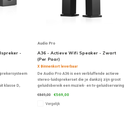
Audio Pro
dspreker -
A36 - Actieve Wifi Speaker - Zwart
(Per Paar)
X Binnenkort leverbaar
dsprekersysteem
De Audio Pro A36 is een verbluffende actieve
stereo-luidsprekerset die je dankzij zijn groot
uit klasse D,
geluidsbereik een muziek- en tv-geluidservaring
geeft die die van een soundbar met gemak
€569,00
€849,00
aard 4.2, 1 x
overtreft.
LINK (alleen
Vergelijk