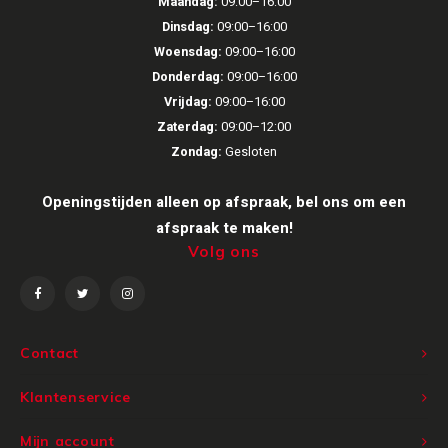
Maandag:
09:00–16:00
Inbouw speakers
Isotek
Dinsdag:
09:00–16:00
Speak
Woensdag:
09:00–16:00
Satelliet Speakers
JBL
Donderdag:
09:00–16:00
Subwo
Vrijdag:
09:00–16:00
Speaker accessoires
KEF
Zaterdag:
09:00–12:00
Hulpmiddel slechthorenden
Klipsch
Zondag:
Gesloten
Openingstijden alleen op afspraak, bel ons om een
Speakers voor platenspeler
Lithe Audio
afspraak te maken!
Speaker met microfoon
Magnat
Volg ons
PC speakers
Meze Audio
Dolby Atmos speakers
Monitor Audio
Contact
Vintage speakers
Marmitek
Klantenservice
Mijn account
Waterdichte Speakers
Mountson