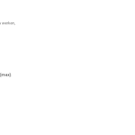
a werken,
 (max)
.