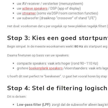
uw AV-receiver / versterker (menusysteem)
uw
actieve speakers
/ DSP (app of display)
uw
streamer
(soms via DSP/room correction functies)
uw subwoofer (draaiknop “crossover” of stand “LFE”)
Het doel: voorkomen dat u per ongeluk op twee plekken tegelijk filtert
Stap 3: Kies een goed startpun
Begin simpel. In de meeste woonkamers werkt
80 Hz
als startpunt erg
Daarna finetunen op basis van uw speakers:
compacte speakers: vaak iets hoger (rond 90–110 Hz)
grotere
boekenplank speakers
/vloerstaanders: vaak iets la
U hoeft dit niet perfect te “berekenen”. U gaat het vooral horen bij stap 
Stap 4: Stel de filtering logisc
Dit is de kern:
Low-pass filter (LPF)
: zorgt dat de subwoofer alleen laag kr