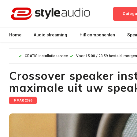
Catego
Home
Audio streaming
Hifi componenten
Spea
GRATIS installatieservice
Voor 15:00 / 23.59 besteld, morgen
Crossover speaker inst
maximale uit uw speak
9 MAR 2026