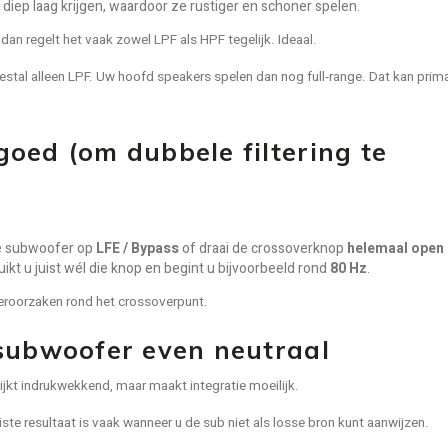
diep laag krijgen, waardoor ze rustiger en schoner spelen.
an regelt het vaak zowel LPF als HPF tegelijk. Ideaal.
estal alleen LPF. Uw hoofd speakers spelen dan nog full-range. Dat kan prim
oed (om dubbele filtering te
e subwoofer op
LFE / Bypass
of draai de crossoverknop
helemaal open
ikt u juist wél die knop en begint u bijvoorbeeld rond
80 Hz
.
veroorzaken rond het crossoverpunt.
 subwoofer even neutraal
lijkt indrukwekkend, maar maakt integratie moeilijk.
iste resultaat is vaak wanneer u de sub niet als losse bron kunt aanwijzen.