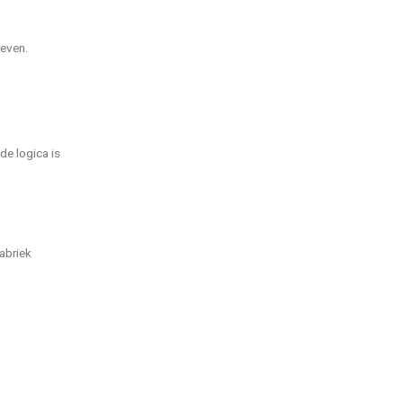
reven.
de logica is
fabriek