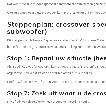
Dat werkt, maar is minder optimaal dan wanneer beide kanten gefilterd
Oke nu u weet waar u uw crossover kunt instellen is het tijd om het o
Stappenplan: crossover spea
subwoofer)
Dit stappenplan is bewust “apparaat-onafhankelijk”. Of u nu een AV-rece
hetzelfde. Het enige verschil is waar u de instelling kunt doen (in uw
Stap 1: Bepaal uw situatie (he
Als u géén subwoofer gebruikt, kunt u meestal niets “instellen” aan de cro
afgestemd. Uw winst zit dan vooral in plaatsing en akoestiek.
Heeft u wél een subwoofer, dan wordt dit stappenplan interessant: d
Stap 2: Zoek uit waar u de cros
Kijk of één van deze plekken een crossover-instelling heeft: