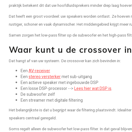
praktijk betekent dit dat uw hoofdluidsprekers minder diep laag hoeve
Dat heeft een groot voordeel: uw speakers worden ontlast. Ze hoeven n
rustiger, schoner en vaak dynamischer. Het middengebied krijgt meer ru
Samen zorgen het low-pass filter op de subwoofer en het high-pass fi
Waar kunt u de crossover in
Dat hangt af van uw systeem. De crossover kan zich bevinden in:
Een
AV-receiver
Een
stereo versterker
met sub-uitgang
Een actieve speaker met ingebouwde DSP
Een losse DSP-processor -->
Lees hier wat DSP is
.
De subwoofer zelf
Een streamer met digitale filtering
Het belangrijkste is dat u begrijpt waar de filtering plaatsvindt. Idealit
speakers centraal geregeld.
Soms regelt alleen de subwoofer het low-pass filter. In dat geval blijven