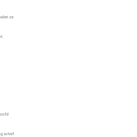
pelen ze
t.
hoofd
g actief.