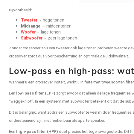
Bijvoorbeeld:
Tweeter
→ hoge tonen
Midrange
→ middentonen
Woofer
→ lage tonen
Subwoofer
→ zeer lage tonen
Zonder crossover zou een tweeter ook lage tonen proberen weer te geve
crossover zorgt dus voor bescherming én optimale geluidskwaliteit.
Low-pass en high-pass: wat
Wanneer u een crossover instelt, werkt u in feite met twee soorten filters
Een
low-pass filter (LPF)
zorgt ervoor dat alleen de lage frequenties
“weggeknipt”. In een systeem met subwoofer betekent dit dat de subwoo
Dit is belangrijk, want zodra een subwoofer te veel middenfrequenties s
ondersteunend zijn, niet herkenbaar als aparte speaker.
Een
high-pass filter (HPF)
doet precies het tegenovergestelde. Dit fi