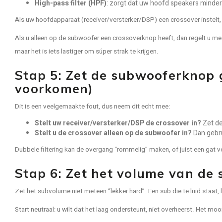
High-pass filter (HPF)
: zorgt dat uw hoofd speakers minder 
Als uw hoofdapparaat (receiver/versterker/DSP) een crossover instelt, d
Als u alleen op de subwoofer een crossoverknop heeft, dan regelt u me
maar het is iets lastiger om súper strak te krijgen.
Stap 5: Zet de subwooferknop g
voorkomen)
Dit is een veelgemaakte fout, dus neem dit echt mee:
Stelt uw receiver/versterker/DSP de crossover in?
Zet d
Stelt u de crossover alleen op de subwoofer in?
Dan gebru
Dubbele filtering kan de overgang “rommelig” maken, of juist een gat 
Stap 6: Zet het volume van de
Zet het subvolume niet meteen “lekker hard”. Een sub die te luid staat, 
Start neutraal: u wilt dat het laag ondersteunt, niet overheerst. Het moo