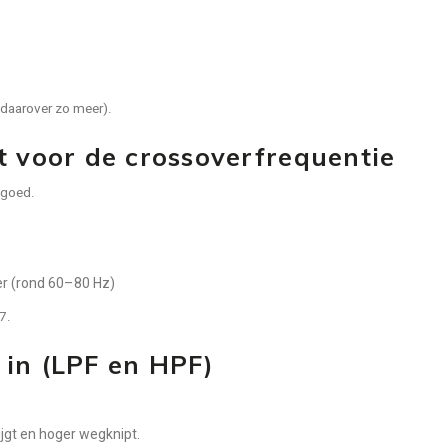
 (daarover zo meer).
t voor de crossoverfrequentie
 goed.
ger (rond 60–80 Hz)
7.
h in (LPF en HPF)
ijgt en hoger wegknipt.