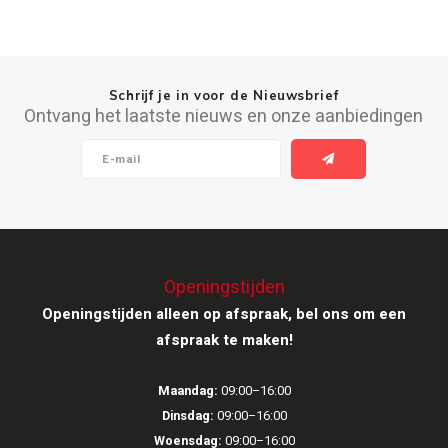
Speaker sets
NAD
Oehlbach
Schrijf je in voor de Nieuwsbrief
Ontvang het laatste nieuws en onze aanbiedingen
Onkyo
Pro-ject
PSB speakers
Openingstijden
Q Acoustics
Openingstijden alleen op afspraak, bel ons om een
afspraak te maken!
QED kabels
Roberts Radio
Maandag:
09:00–16:00
Dinsdag:
09:00–16:00
REPEAT®
Woensdag:
09:00–16:00