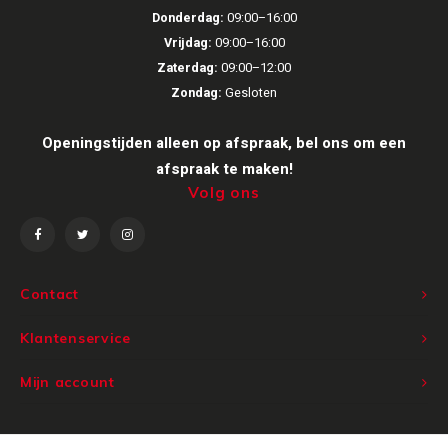
Donderdag:
09:00–16:00
Ruark Audio
Vrijdag:
09:00–16:00
Zaterdag:
09:00–12:00
Revo Audio
Zondag:
Gesloten
Sonoro
Openingstijden alleen op afspraak, bel ons om een
afspraak te maken!
SONOS
Volg ons
Sonorous
SoundXtra
Contact
Tivoli Audio
Klantenservice
Mijn account
Void Acoustics
Volumio