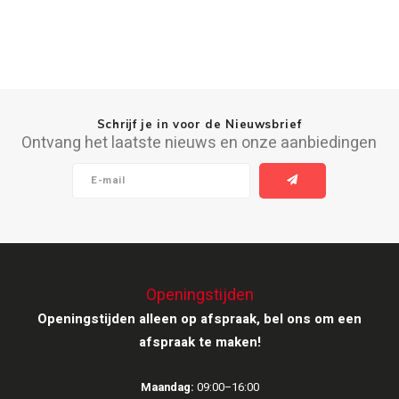
Ruark Audio
Revo Audio
Sonoro
Schrijf je in voor de Nieuwsbrief
Ontvang het laatste nieuws en onze aanbiedingen
SONOS
Sonorous
SoundXtra
Openingstijden
Tivoli Audio
Openingstijden alleen op afspraak, bel ons om een
afspraak te maken!
Void Acoustics
Volumio
Maandag:
09:00–16:00