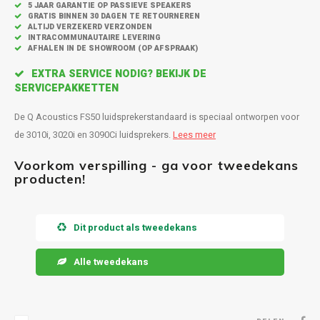
Inbouw speakers
Isotek
5 JAAR GARANTIE OP PASSIEVE SPEAKERS
GRATIS BINNEN 30 DAGEN TE RETOURNEREN
ALTIJD VERZEKERD VERZONDEN
Speak
INTRACOMMUNAUTAIRE LEVERING
Satelliet Speakers
JBL
AFHALEN IN DE SHOWROOM (OP AFSPRAAK)
Subwo
EXTRA SERVICE NODIG? BEKIJK DE
Speaker accessoires
KEF
SERVICEPAKKETTEN
Hulpmiddel slechthorenden
Klipsch
De Q Acoustics FS50 luidsprekerstandaard is speciaal ontworpen voor
de 3010i, 3020i en 3090Ci luidsprekers.
Lees meer
Speakers voor platenspeler
Lithe Audio
Voorkom verspilling - ga voor tweedekans
producten!
Speaker met microfoon
Magnat
PC speakers
Meze Audio
Dit product als tweedekans
Dolby Atmos speakers
Monitor Audio
Alle tweedekans
Vintage speakers
Marmitek
Waterdichte Speakers
Mountson