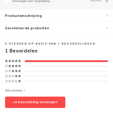
DELEN:
Toevoegen aan vergelijking
Speaker sets
NAD
Productomschrijving
Oehlbach
Gerelateerde producten
Onkyo
5
STERREN OP BASIS VAN
1
BEOORDELINGEN
Pro-ject
1
Beoordelen
PSB speakers
Q Acoustics
QED kabels
Alle reviews
Roberts Radio
Je beoordeling toevoegen
REPEAT®