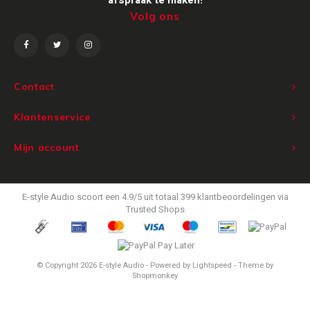
Volg ons
Victrola
WiiM
Contact
Wireworld
Klantenservice
Mijn account
E-style Audio
scoort een
4.9
/
5
uit totaal
399
klantbeoordelingen via
Trusted Shops
© Copyright 2026 E-style Audio - Powered by
Lightspeed
- Theme by
Shopmonkey