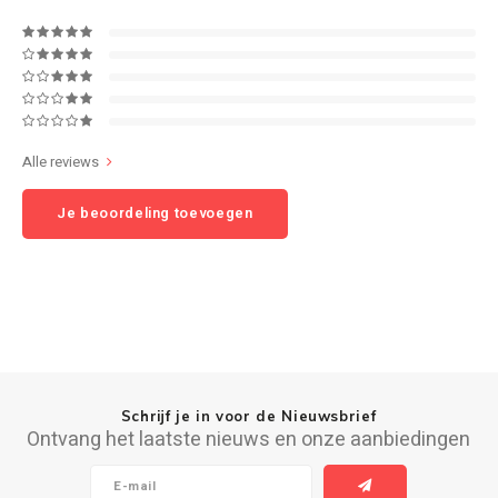
Speaker sets
NAD
Oehlbach
Alle reviews
Onkyo
Je beoordeling toevoegen
Pro-ject
PSB speakers
Q Acoustics
QED kabels
Schrijf je in voor de Nieuwsbrief
Roberts Radio
Ontvang het laatste nieuws en onze aanbiedingen
REPEAT®