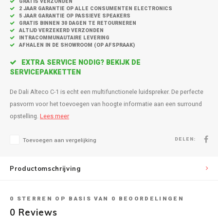
GRATIS VERZONDEN
Inbouw speakers
Isotek
2 JAAR GARANTIE OP ALLE CONSUMENTEN ELECTRONICS
5 JAAR GARANTIE OP PASSIEVE SPEAKERS
Speak
GRATIS BINNEN 30 DAGEN TE RETOURNEREN
Satelliet Speakers
JBL
ALTIJD VERZEKERD VERZONDEN
INTRACOMMUNAUTAIRE LEVERING
AFHALEN IN DE SHOWROOM (OP AFSPRAAK)
Subwo
Speaker accessoires
KEF
EXTRA SERVICE NODIG? BEKIJK DE
SERVICEPAKKETTEN
Hulpmiddel slechthorenden
Klipsch
De Dali Alteco C-1 is echt een multifunctionele luidspreker. De perfecte
Speakers voor platenspeler
Lithe Audio
pasvorm voor het toevoegen van hoogte informatie aan een surround
opstelling.
Lees meer
Speaker met microfoon
Magnat
DELEN:
Toevoegen aan vergelijking
PC speakers
Meze Audio
Productomschrijving
Dolby Atmos speakers
Monitor Audio
Vintage speakers
Marmitek
0
STERREN OP BASIS VAN
0
BEOORDELINGEN
0
Reviews
Waterdichte Speakers
Mountson