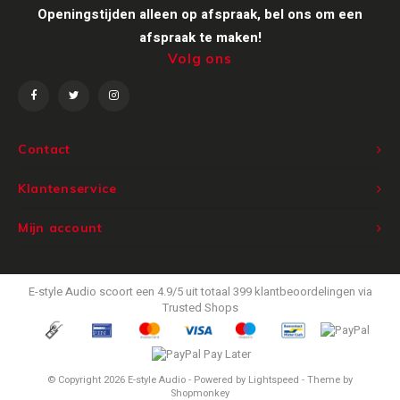
Openingstijden alleen op afspraak, bel ons om een
afspraak te maken!
Volg ons
Contact
Klantenservice
Mijn account
E-style Audio
scoort een
4.9
/
5
uit totaal
399
klantbeoordelingen via
Trusted Shops
© Copyright 2026 E-style Audio - Powered by
Lightspeed
- Theme by
Shopmonkey