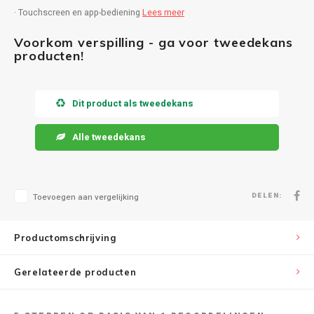
· Touchscreen en app-bediening
Lees meer
Speaker sets
NAD
Voorkom verspilling - ga voor tweedekans
producten!
Oehlbach
Onkyo
Dit product als tweedekans
Pro-ject
Alle tweedekans
PSB speakers
DELEN:
Toevoegen aan vergelijking
Q Acoustics
Productomschrijving
QED kabels
Gerelateerde producten
Roberts Radio
REPEAT®