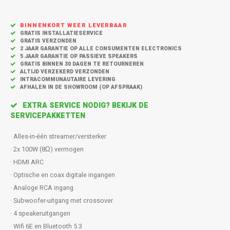
Inbouw speakers
Isotek
Speak
BINNENKORT WEER LEVERBAAR
Satelliet Speakers
JBL
GRATIS INSTALLATIESERVICE
GRATIS VERZONDEN
2 JAAR GARANTIE OP ALLE CONSUMENTEN ELECTRONICS
Subwo
Speaker accessoires
KEF
5 JAAR GARANTIE OP PASSIEVE SPEAKERS
GRATIS BINNEN 30 DAGEN TE RETOURNEREN
ALTIJD VERZEKERD VERZONDEN
Hulpmiddel slechthorenden
Klipsch
INTRACOMMUNAUTAIRE LEVERING
AFHALEN IN DE SHOWROOM (OP AFSPRAAK)
Speakers voor platenspeler
Lithe Audio
EXTRA SERVICE NODIG? BEKIJK DE
SERVICEPAKKETTEN
Speaker met microfoon
Magnat
· Alles-in-één streamer/versterker
· 2x 100W (8Ω) vermogen
PC speakers
Meze Audio
· HDMI ARC
· Optische en coax digitale ingangen
Dolby Atmos speakers
Monitor Audio
· Analoge RCA ingang
· Subwoofer-uitgang met crossover
Vintage speakers
Marmitek
· 4 speakeruitgangen
· Wifi 6E en Bluetooth 5.3
Waterdichte Speakers
Mountson