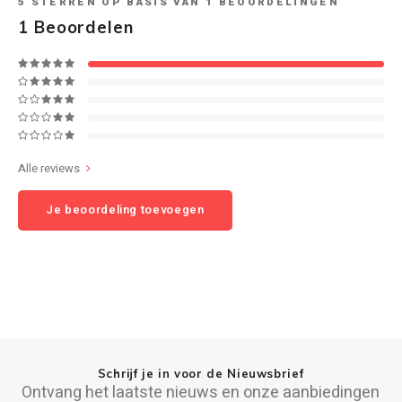
5
STERREN OP BASIS VAN
1
BEOORDELINGEN
1
Beoordelen
Ruark Audio
Revo Audio
Sonoro
Alle reviews
SONOS
Je beoordeling toevoegen
Sonorous
SoundXtra
Tivoli Audio
Void Acoustics
Schrijf je in voor de Nieuwsbrief
Volumio
Ontvang het laatste nieuws en onze aanbiedingen