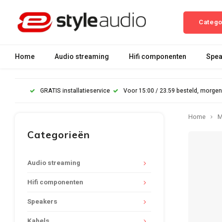
Catego
Home
Audio streaming
Hifi componenten
Spea
GRATIS installatieservice
Voor 15:00 / 23.59 besteld, morgen
Home
M
Categorieën
Audio streaming
Hifi componenten
Speakers
Kabels