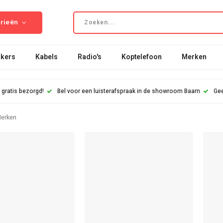
rieën
kers
Kabels
Radio's
Koptelefoon
Merken
 gratis bezorgd!
Bel voor een luisterafspraak in de showroom Baarn
Gee
erken