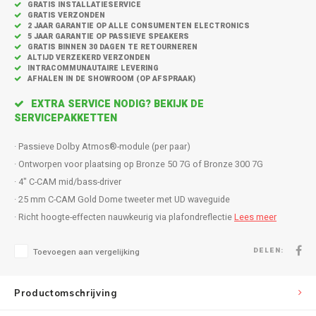
Inbouw speakers
Isotek
GRATIS INSTALLATIESERVICE
GRATIS VERZONDEN
2 JAAR GARANTIE OP ALLE CONSUMENTEN ELECTRONICS
Speak
5 JAAR GARANTIE OP PASSIEVE SPEAKERS
Satelliet Speakers
JBL
GRATIS BINNEN 30 DAGEN TE RETOURNEREN
ALTIJD VERZEKERD VERZONDEN
Subwo
INTRACOMMUNAUTAIRE LEVERING
Speaker accessoires
KEF
AFHALEN IN DE SHOWROOM (OP AFSPRAAK)
EXTRA SERVICE NODIG? BEKIJK DE
Hulpmiddel slechthorenden
Klipsch
SERVICEPAKKETTEN
Speakers voor platenspeler
Lithe Audio
· Passieve Dolby Atmos®-module (per paar)
· Ontworpen voor plaatsing op Bronze 50 7G of Bronze 300 7G
Speaker met microfoon
Magnat
· 4" C-CAM mid/bass-driver
· 25 mm C-CAM Gold Dome tweeter met UD waveguide
PC speakers
Meze Audio
· Richt hoogte-effecten nauwkeurig via plafondreflectie
Lees meer
Dolby Atmos speakers
Monitor Audio
DELEN:
Toevoegen aan vergelijking
Vintage speakers
Marmitek
Productomschrijving
Waterdichte Speakers
Mountson