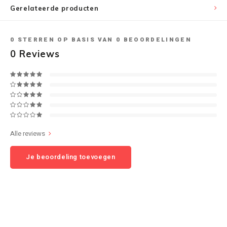
Gerelateerde producten
Speaker sets
NAD
0
STERREN OP BASIS VAN
0
BEOORDELINGEN
Oehlbach
0
Reviews
Onkyo
Pro-ject
PSB speakers
Alle reviews
Q Acoustics
Je beoordeling toevoegen
QED kabels
Roberts Radio
REPEAT®