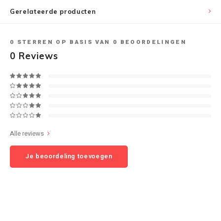
Gerelateerde producten
Speaker sets
NAD
0
STERREN OP BASIS VAN
0
BEOORDELINGEN
Oehlbach
0
Reviews
Onkyo
Pro-ject
PSB speakers
Alle reviews
Q Acoustics
Je beoordeling toevoegen
QED kabels
Roberts Radio
REPEAT®