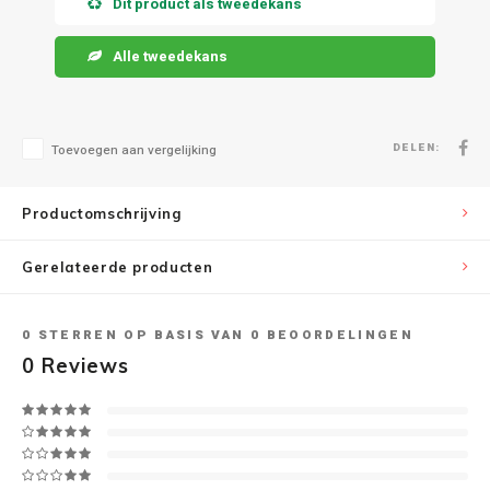
Dit product als tweedekans
Speaker sets
NAD
Alle tweedekans
Oehlbach
DELEN:
Toevoegen aan vergelijking
Onkyo
Pro-ject
Productomschrijving
PSB speakers
Gerelateerde producten
Q Acoustics
0
STERREN OP BASIS VAN
0
BEOORDELINGEN
0
Reviews
QED kabels
Roberts Radio
REPEAT®