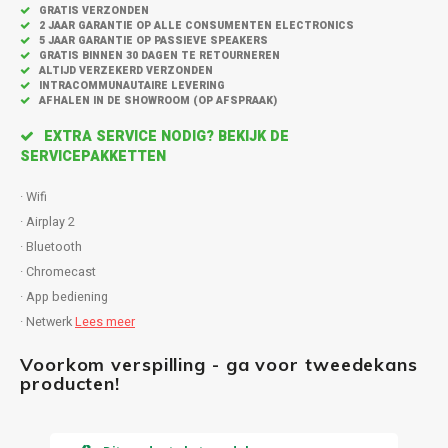
Inbouw speakers
Isotek
GRATIS VERZONDEN
2 JAAR GARANTIE OP ALLE CONSUMENTEN ELECTRONICS
5 JAAR GARANTIE OP PASSIEVE SPEAKERS
Speak
Satelliet Speakers
JBL
GRATIS BINNEN 30 DAGEN TE RETOURNEREN
ALTIJD VERZEKERD VERZONDEN
INTRACOMMUNAUTAIRE LEVERING
Subwo
AFHALEN IN DE SHOWROOM (OP AFSPRAAK)
Speaker accessoires
KEF
EXTRA SERVICE NODIG? BEKIJK DE
Hulpmiddel slechthorenden
Klipsch
SERVICEPAKKETTEN
· Wifi
Speakers voor platenspeler
Lithe Audio
· Airplay 2
· Bluetooth
Speaker met microfoon
Magnat
· Chromecast
· App bediening
PC speakers
Meze Audio
· Netwerk
Lees meer
Dolby Atmos speakers
Monitor Audio
Voorkom verspilling - ga voor tweedekans
producten!
Vintage speakers
Marmitek
Waterdichte Speakers
Mountson