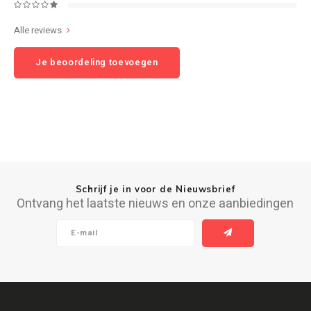
Ruark Audio
Alle reviews
Revo Audio
Je beoordeling toevoegen
Sonoro
SONOS
Sonorous
Schrijf je in voor de Nieuwsbrief
SoundXtra
Ontvang het laatste nieuws en onze aanbiedingen
Tivoli Audio
Void Acoustics
Volumio