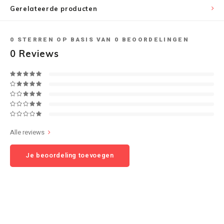
Gerelateerde producten
Speaker sets
NAD
0
STERREN OP BASIS VAN
0
BEOORDELINGEN
Oehlbach
0
Reviews
Onkyo
Pro-ject
PSB speakers
Alle reviews
Q Acoustics
Je beoordeling toevoegen
QED kabels
Roberts Radio
REPEAT®