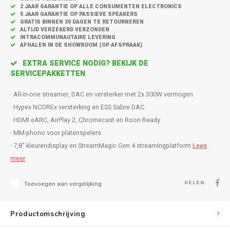
Inbouw speakers
Isotek
2 JAAR GARANTIE OP ALLE CONSUMENTEN ELECTRONICS
5 JAAR GARANTIE OP PASSIEVE SPEAKERS
GRATIS BINNEN 30 DAGEN TE RETOURNEREN
Speak
Satelliet Speakers
JBL
ALTIJD VERZEKERD VERZONDEN
INTRACOMMUNAUTAIRE LEVERING
AFHALEN IN DE SHOWROOM (OP AFSPRAAK)
Subwo
Speaker accessoires
KEF
EXTRA SERVICE NODIG? BEKIJK DE
SERVICEPAKKETTEN
Hulpmiddel slechthorenden
Klipsch
· All-in-one streamer, DAC en versterker met 2x 300W vermogen
Speakers voor platenspeler
Lithe Audio
· Hypex NCOREx versterking en ESS Sabre DAC
· HDMI eARC, AirPlay 2, Chromecast en Roon Ready
Speaker met microfoon
Magnat
· MM-phono voor platenspelers
· 7,8" kleurendisplay en StreamMagic Gen 4 streamingplatform
Lees
PC speakers
Meze Audio
meer
Dolby Atmos speakers
Monitor Audio
DELEN:
Toevoegen aan vergelijking
Vintage speakers
Marmitek
Productomschrijving
Waterdichte Speakers
Mountson