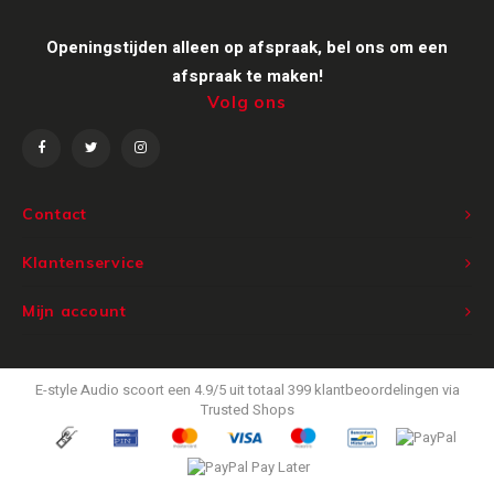
Victrola
Openingstijden alleen op afspraak, bel ons om een
afspraak te maken!
WiiM
Volg ons
Wireworld
Contact
Klantenservice
Mijn account
E-style Audio
scoort een
4.9
/
5
uit totaal
399
klantbeoordelingen via
Trusted Shops