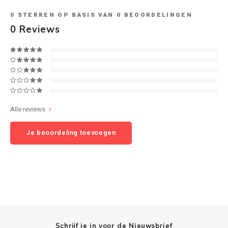
0
STERREN OP BASIS VAN
0
BEOORDELINGEN
Speaker sets
NAD
0
Reviews
Oehlbach
rkiest boven wegwerp‑bluetooth.
Onkyo
te sturen is en direct
Pro-ject
Alle reviews
PSB speakers
Je beoordeling toevoegen
Q Acoustics
QED kabels
Roberts Radio
REPEAT®
Schrijf je in voor de Nieuwsbrief