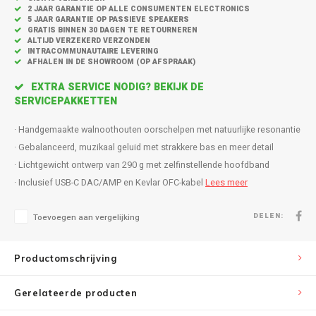
Inbouw speakers
Isotek
2 JAAR GARANTIE OP ALLE CONSUMENTEN ELECTRONICS
5 JAAR GARANTIE OP PASSIEVE SPEAKERS
ing:
GRATIS BINNEN 30 DAGEN TE RETOURNEREN
Speak
Satelliet Speakers
JBL
ALTIJD VERZEKERD VERZONDEN
INTRACOMMUNAUTAIRE LEVERING
AFHALEN IN DE SHOWROOM (OP AFSPRAAK)
Subwo
Speaker accessoires
KEF
EXTRA SERVICE NODIG? BEKIJK DE
SERVICEPAKKETTEN
Hulpmiddel slechthorenden
Klipsch
· Handgemaakte walnoothouten oorschelpen met natuurlijke resonantie
Speakers voor platenspeler
Lithe Audio
· Gebalanceerd, muzikaal geluid met strakkere bas en meer detail
· Lichtgewicht ontwerp van 290 g met zelfinstellende hoofdband
Speaker met microfoon
Magnat
· Inclusief USB-C DAC/AMP en Kevlar OFC-kabel
Lees meer
PC speakers
Meze Audio
DELEN:
Toevoegen aan vergelijking
Dolby Atmos speakers
Monitor Audio
Productomschrijving
Vintage speakers
Marmitek
Gerelateerde producten
Waterdichte Speakers
Mountson