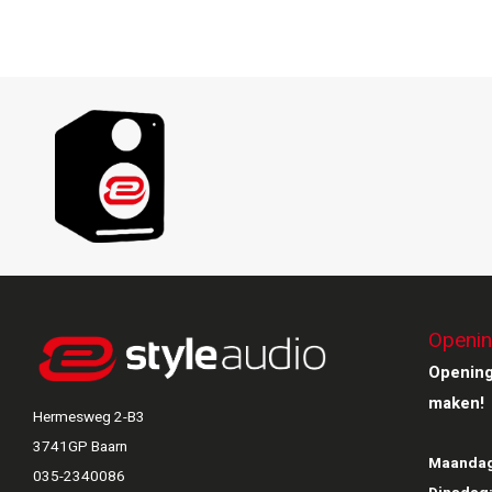
Openin
Opening
maken!
Hermesweg 2-B3
3741GP Baarn
Maandag
035-2340086