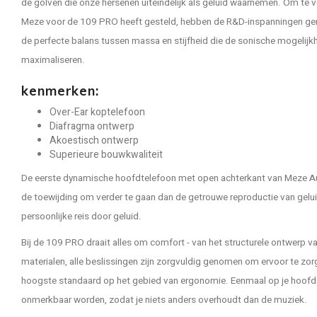
de golven die onze hersenen uiteindelijk als geluid waarnemen. Om te 
Meze voor de 109 PRO heeft gesteld, hebben de R&D-inspanningen ger
de perfecte balans tussen massa en stijfheid die de sonische mogelij
maximaliseren.
kenmerken:
Over-Ear koptelefoon
Diafragma ontwerp
Akoestisch ontwerp
Superieure bouwkwaliteit
De eerste dynamische hoofdtelefoon met open achterkant van Meze Au
de toewijding om verder te gaan dan de getrouwe reproductie van gelui
persoonlijke reis door geluid.
Bij de 109 PRO draait alles om comfort - van het structurele ontwerp 
materialen, alle beslissingen zijn zorgvuldig genomen om ervoor te zo
hoogste standaard op het gebied van ergonomie. Eenmaal op je hoofd
onmerkbaar worden, zodat je niets anders overhoudt dan de muziek.