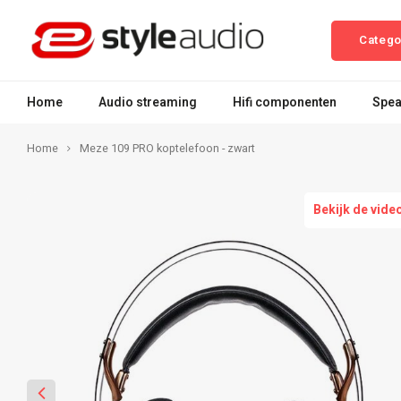
Catego
Home
Audio streaming
Hifi componenten
Spea
Home
Meze 109 PRO koptelefoon - zwart
Bekijk de vide