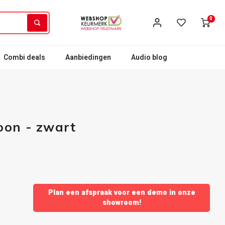
0
Combi deals
Aanbiedingen
Audio blog
oon - zwart
Plan een afspraak voor een demo in onze
showroom!