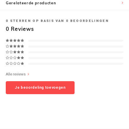
Gerelateerde producten
Speaker sets
NAD
0
STERREN OP BASIS VAN
0
BEOORDELINGEN
Oehlbach
0
Reviews
Onkyo
Pro-ject
PSB speakers
Alle reviews
Q Acoustics
Je beoordeling toevoegen
QED kabels
Roberts Radio
REPEAT®