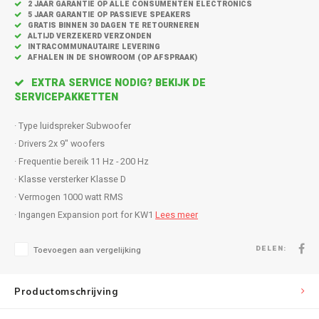
Inbouw speakers
Isotek
2 JAAR GARANTIE OP ALLE CONSUMENTEN ELECTRONICS
5 JAAR GARANTIE OP PASSIEVE SPEAKERS
GRATIS BINNEN 30 DAGEN TE RETOURNEREN
Speak
ALTIJD VERZEKERD VERZONDEN
Satelliet Speakers
JBL
INTRACOMMUNAUTAIRE LEVERING
AFHALEN IN DE SHOWROOM (OP AFSPRAAK)
Subwo
Speaker accessoires
KEF
EXTRA SERVICE NODIG? BEKIJK DE
SERVICEPAKKETTEN
Hulpmiddel slechthorenden
Klipsch
· Type luidspreker Subwoofer
Speakers voor platenspeler
Lithe Audio
· Drivers 2x 9" woofers
· Frequentie bereik 11 Hz - 200 Hz
Speaker met microfoon
Magnat
· Klasse versterker Klasse D
· Vermogen 1000 watt RMS
PC speakers
Meze Audio
· Ingangen Expansion port for KW1
Lees meer
Dolby Atmos speakers
Monitor Audio
DELEN:
Toevoegen aan vergelijking
Vintage speakers
Marmitek
Productomschrijving
Waterdichte Speakers
Mountson