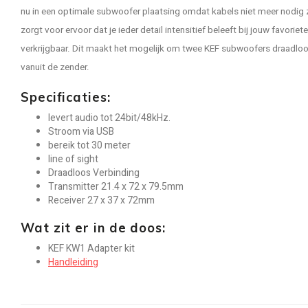
nu in een optimale subwoofer plaatsing omdat kabels niet meer nodig z
zorgt voor ervoor dat je ieder detail intensitief beleeft bij jouw favorie
verkrijgbaar. Dit maakt het mogelijk om twee KEF subwoofers draadloos
vanuit de zender.
Specificaties:
levert audio tot 24bit/48kHz.
Stroom via USB
bereik tot 30 meter
line of sight
Draadloos Verbinding
Transmitter 21.4 x 72 x 79.5mm
Receiver 27 x 37 x 72mm
Wat zit er in de doos:
KEF KW1 Adapter kit
Handleiding