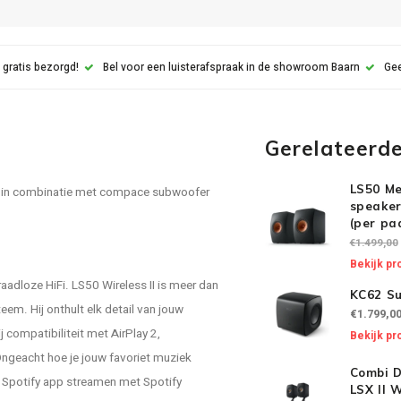
 gratis bezorgd!
Bel voor een luisterafspraak in de showroom Baarn
Gee
Gerelateerd
LS50 Me
) in combinatie met compace subwoofer
speaker
(per pa
€1.499,00
Bekijk pr
raadloze HiFi. LS50 Wireless II is meer dan
KC62 Su
eem. Hij onthult elk detail van jouw
€1.799,0
j compatibiliteit met AirPlay 2,
Bekijk pr
 Ongeacht hoe je jouw favoriet muziek
Combi D
ive Spotify app streamen met Spotify
LSX II 