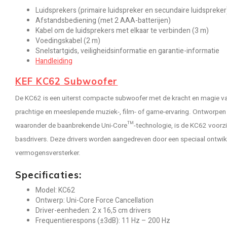
Luidsprekers (primaire luidspreker en secundaire luidspreker
Afstandsbediening (met 2 AAA-batterijen)
Kabel om de luidsprekers met elkaar te verbinden (3 m)
Voedingskabel (2 m)
Snelstartgids, veiligheidsinformatie en garantie-informatie
Handleiding
KEF KC62 Subwoofer
De KC62 is een uiterst compacte subwoofer met de kracht en magie va
prachtige en meeslepende muziek-, film- of game-ervaring. Ontworpen
waaronder de baanbrekende Uni-Core™-technologie, is de KC62 voorzi
basdrivers. Deze drivers worden aangedreven door een speciaal ontw
vermogensversterker.
Specificaties:
Model: KC62
Ontwerp: Uni-Core Force Cancellation
Driver-eenheden: 2 x 16,5 cm drivers
Frequentierespons (±3dB): 11 Hz – 200 Hz