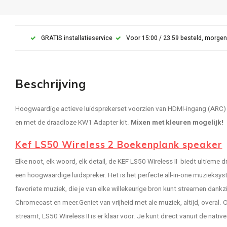
GRATIS installatieservice
Voor 15:00 / 23.59 besteld, morgen
Beschrijving
Hoogwaardige actieve luidsprekerset voorzien van HDMI-ingang (ARC
en met de draadloze KW1 Adapter kit.
Mixen met kleuren mogelijk!
Kef LS50 Wireless 2 Boekenplank speaker
Elke noot, elk woord, elk detail, de KEF LS50 Wireless II biedt ultieme d
een hoogwaardige luidspreker. Het is het perfecte all-in-one muzieksyst
favoriete muziek, die je van elke willekeurige bron kunt streamen dankzi
Chromecast en meer.Geniet van vrijheid met ale muziek, altijd, overal.
streamt, LS50 Wireless II is er klaar voor. Je kunt direct vanuit de nat