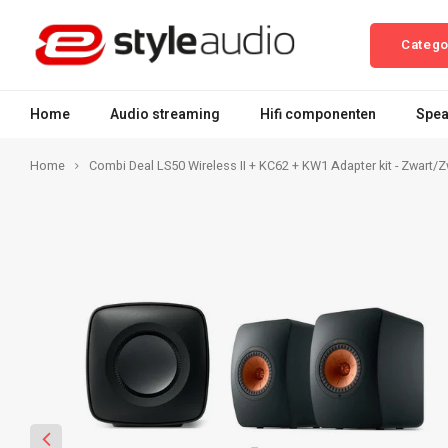
Catego
Home
Audio streaming
Hifi componenten
Spea
Home
Combi Deal LS50 Wireless II + KC62 + KW1 Adapter kit - Zwart/Z