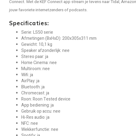
Connect. Met de KEF Connect app stream je tevens naar Tidal, Amazon
jouw favoriete internetzenders of podcasts.
Specificaties:
Serie: LS50 serie
Afmetingen (BxHxD): 200x305x311 mm
Gewicht: 10,1 kg
Speaker afzonderlijk: nee
Stereo paar: ja
Home Cinema: nee
Multiroom: nee
Wifi: ja
AirPlay: ja
Bluetooth: ja
Chromecast: ja
Roon: Roon Tested device
App bediening: ja
Gebruik op accu: nee
Hi-Res audio: ja
NFC: nee
Wekkerfunctie: nee
Spotify: ja