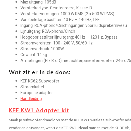
Max uitgang: 105dB
Versterkertype: Geïntegreerd, Klasse-D
Versterkervermogen: 1000 W RMS (2 x 500 W RMS)
Variabele lage basfilter: 40 Hz – 140 Hz, LFE
Ingang: RCA-phono/CinchIngangen voor luidsprekerniveau
Lijnuitgang: RCA-phono/Cinch
Hoogdoorlaatfilter lijnuitgang: 40 Hz – 120 Hz, Bypass
Stroomvereisten: 100 - 240 V, 50/60 Hz
Stroomverbruik: 1000W
Gewicht: 14 kg
Afmetingen (H x B x D) met achterpaneel en voeten: 246 x 
Wat zit er in de doos:
KEF KC62 Subwoofer
Stroomkabel
Europese adapter
Handleiding
KEF KW1 Adapter kit
Maak je subwoofer draadloos met de KEF KW1 wireless subwoofer adap
zender en ontvanger, werkt de KEF KW1 ideaal samen met de KUBE 8b,