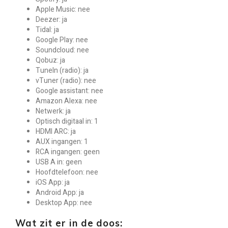
Apple Music: nee
Deezer: ja
Tidal: ja
Google Play: nee
Soundcloud: nee
Qobuz: ja
TuneIn (radio): ja
vTuner (radio): nee
Google assistant: nee
Amazon Alexa: nee
Netwerk: ja
Optisch digitaal in: 1
HDMI ARC: ja
AUX ingangen: 1
RCA ingangen: geen
USB A in: geen
Hoofdtelefoon: nee
iOS App: ja
Android App: ja
Desktop App: nee
Wat zit er in de doos: