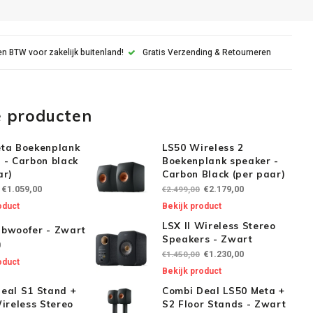
n BTW voor zakelijk buitenland!
Gratis Verzending & Retourneren
e producten
ta Boekenplank
LS50 Wireless 2
 - Carbon black
Boekenplank speaker -
ar)
Carbon Black (per paar)
€1.059,00
€2.179,00
€2.499,00
oduct
Bekijk product
LSX II Wireless Stereo
bwoofer - Zwart
Speakers - Zwart
0
€1.230,00
€1.450,00
oduct
Bekijk product
eal S1 Stand +
Combi Deal LS50 Meta +
Wireless Stereo
S2 Floor Stands - Zwart