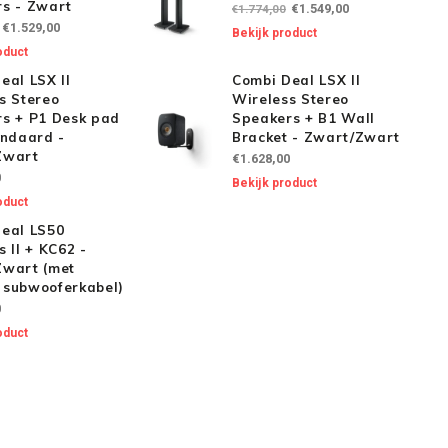
s - Zwart
€1.549,00
€1.774,00
€1.529,00
Bekijk product
oduct
eal LSX II
Combi Deal LSX II
s Stereo
Wireless Stereo
s + P1 Desk pad
Speakers + B1 Wall
andaard -
Bracket - Zwart/Zwart
Zwart
€1.628,00
0
Bekijk product
oduct
eal LS50
s II + KC62 -
Zwart (met
 subwooferkabel)
0
oduct