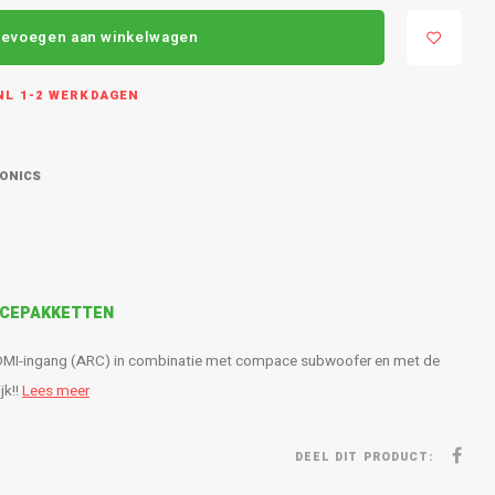
evoegen aan winkelwagen
L 1-2 WERKDAGEN
RONICS
VICEPAKKETTEN
HDMI-ingang (ARC) in combinatie met compace subwoofer en met de
jk!!
Lees meer
DEEL DIT PRODUCT: