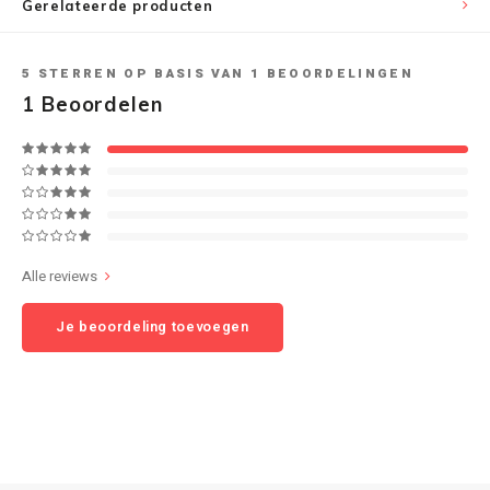
Gerelateerde producten
Speaker sets
NAD
5
STERREN OP BASIS VAN
1
BEOORDELINGEN
1
Beoordelen
Oehlbach
Onkyo
Pro-ject
PSB speakers
Alle reviews
Q Acoustics
Je beoordeling toevoegen
QED kabels
Roberts Radio
REPEAT®