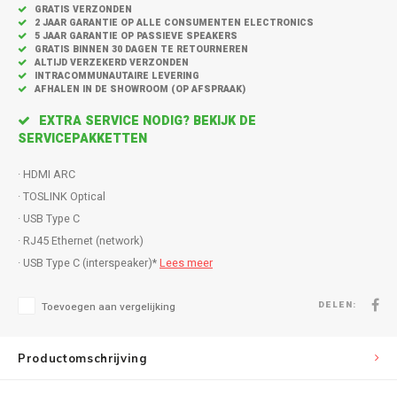
Inbouw speakers
Isotek
GRATIS VERZONDEN
2 JAAR GARANTIE OP ALLE CONSUMENTEN ELECTRONICS
5 JAAR GARANTIE OP PASSIEVE SPEAKERS
Speak
Satelliet Speakers
JBL
GRATIS BINNEN 30 DAGEN TE RETOURNEREN
ALTIJD VERZEKERD VERZONDEN
INTRACOMMUNAUTAIRE LEVERING
Subwo
AFHALEN IN DE SHOWROOM (OP AFSPRAAK)
Speaker accessoires
KEF
EXTRA SERVICE NODIG? BEKIJK DE
Hulpmiddel slechthorenden
Klipsch
SERVICEPAKKETTEN
· HDMI ARC
Speakers voor platenspeler
Lithe Audio
· TOSLINK Optical
· USB Type C
Speaker met microfoon
Magnat
· RJ45 Ethernet (network)
· USB Type C (interspeaker)*
Lees meer
PC speakers
Meze Audio
DELEN:
Toevoegen aan vergelijking
Dolby Atmos speakers
Monitor Audio
Vintage speakers
Marmitek
Productomschrijving
Waterdichte Speakers
Mountson