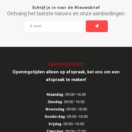
Schrijf je in voor de Nieuwsbrief
Ruark Audio
Ontvang het laatste nieuws en onze aanbiedingen
Revo Audio
Sonoro
SONOS
Openingstijden
Sonorous
Openingstijden alleen op afspraak, bel ons om een
afspraak te maken!
SoundXtra
Maandag:
09:00–16:00
Tivoli Audio
Dinsdag:
09:00–16:00
Woensdag:
09:00–16:00
Void Acoustics
Donderdag:
09:00–16:00
Vrijdag:
09:00–16:00
Volumio
Zaterdag:
09:00–12:00