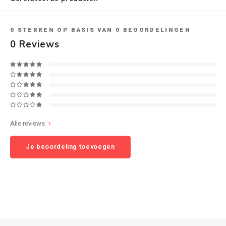
Speaker sets
NAD
0
STERREN OP BASIS VAN
0
BEOORDELINGEN
0
Reviews
Oehlbach
Onkyo
Pro-ject
PSB speakers
Alle reviews
Je beoordeling toevoegen
Q Acoustics
QED kabels
Roberts Radio
REPEAT®