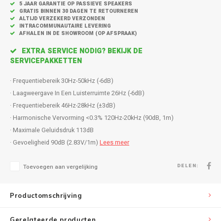
Inbouw speakers
Isotek
5 JAAR GARANTIE OP PASSIEVE SPEAKERS
GRATIS BINNEN 30 DAGEN TE RETOURNEREN
ALTIJD VERZEKERD VERZONDEN
Speak
INTRACOMMUNAUTAIRE LEVERING
Satelliet Speakers
JBL
AFHALEN IN DE SHOWROOM (OP AFSPRAAK)
Subwo
EXTRA SERVICE NODIG? BEKIJK DE
Speaker accessoires
KEF
SERVICEPAKKETTEN
Hulpmiddel slechthorenden
Klipsch
· Frequentiebereik 30Hz-50kHz (-6dB)
· Laagweergave In Een Luisterruimte 26Hz (-6dB)
Speakers voor platenspeler
Lithe Audio
· Frequentiebereik 46Hz-28kHz (±3dB)
· Harmonische Vervorming <0.3% 120Hz-20kHz (90dB, 1m)
Speaker met microfoon
Magnat
· Maximale Geluidsdruk 113dB
· Gevoeligheid 90dB (2.83V/1m)
Lees meer
PC speakers
Meze Audio
DELEN:
Toevoegen aan vergelijking
Dolby Atmos speakers
Monitor Audio
Productomschrijving
Vintage speakers
Marmitek
Gerelateerde producten
Waterdichte Speakers
Mountson