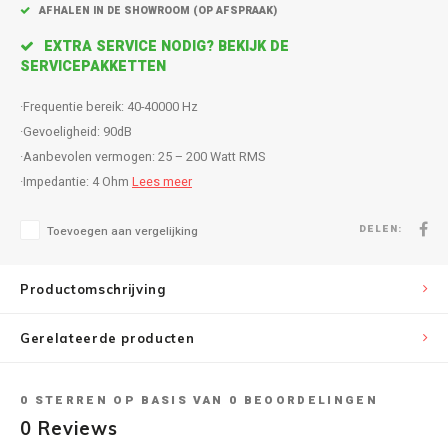
Inbouw speakers
Isotek
AFHALEN IN DE SHOWROOM (OP AFSPRAAK)
EXTRA SERVICE NODIG? BEKIJK DE
Speak
Satelliet Speakers
JBL
SERVICEPAKKETTEN
Subwo
Speaker accessoires
KEF
·Frequentie bereik: 40-40000 Hz
·Gevoeligheid: 90dB
Hulpmiddel slechthorenden
Klipsch
·Aanbevolen vermogen: 25 – 200 Watt RMS
·Impedantie: 4 Ohm
Lees meer
Speakers voor platenspeler
Lithe Audio
DELEN:
Toevoegen aan vergelijking
Speaker met microfoon
Magnat
Productomschrijving
PC speakers
Meze Audio
Gerelateerde producten
Dolby Atmos speakers
Monitor Audio
Vintage speakers
Marmitek
0
STERREN OP BASIS VAN
0
BEOORDELINGEN
0
Reviews
Waterdichte Speakers
Mountson