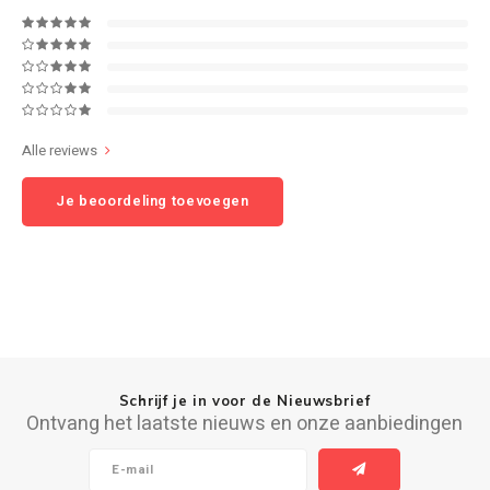
Speaker sets
NAD
Oehlbach
Alle reviews
Onkyo
Je beoordeling toevoegen
Pro-ject
PSB speakers
Q Acoustics
QED kabels
Schrijf je in voor de Nieuwsbrief
Ontvang het laatste nieuws en onze aanbiedingen
Roberts Radio
REPEAT®