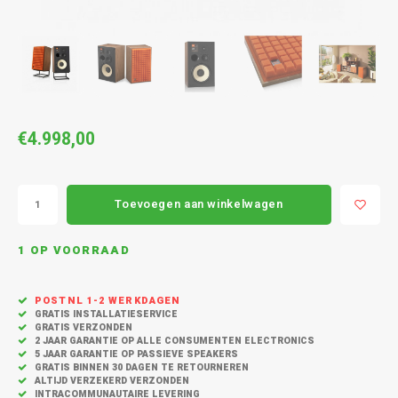
MASS
CD Spelers
Vloerstaande Speakers
Koptelefoon met draad
Cambridge Audio
Acces
Conce
Ruark
Cambr
Sonor
Sonos
Stand
7.1 su
Apex
Surround Speakers
Sport koptelefoon
Cavus
Bunde
Acces
Cambr
Bunde
Sonos
KEF k
2.1 sp
Outdo
Home cinema set
Duurzame koptelefoon
Dali
Sonos
KEF R
Speak
€4.998,00
CORE 
Center Speaker
Dual platenspeler
Sonos
Kef Q-
In-Wal
Buiten Speakers
Edifier
Sonos
Toevoegen aan winkelwagen
Kef S
W280
Draagbare / portable speaker
Eversolo
Black 
1 OP VOORRAAD
KEF S
Monit
Party speaker
Faller
Sonos
Kef a
POSTNL 1-2 WERKDAGEN
Monito
GRATIS INSTALLATIESERVICE
Slimme / Smart speakers
Geneva
GRATIS VERZONDEN
2 JAAR GARANTIE OP ALLE CONSUMENTEN ELECTRONICS
Acces
5 JAAR GARANTIE OP PASSIEVE SPEAKERS
Hangende Speaker
Gallo Acoustics
GRATIS BINNEN 30 DAGEN TE RETOURNEREN
ALTIJD VERZEKERD VERZONDEN
INTRACOMMUNAUTAIRE LEVERING
Sound