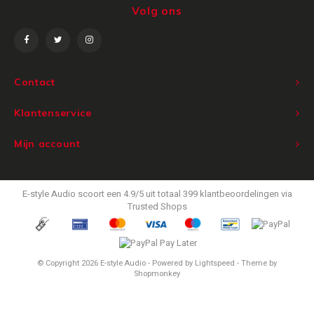
Volg ons
Victrola
WiiM
Contact
Wireworld
Klantenservice
Mijn account
E-style Audio
scoort een
4.9
/
5
uit totaal
399
klantbeoordelingen via
Trusted Shops
© Copyright 2026 E-style Audio - Powered by
Lightspeed
- Theme by
Shopmonkey