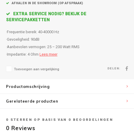
Inbouw speakers
Isotek
AFHALEN IN DE SHOWROOM (OP AFSPRAAK)
EXTRA SERVICE NODIG? BEKIJK DE
Speak
Satelliet Speakers
JBL
SERVICEPAKKETTEN
Subwo
Speaker accessoires
KEF
·Frequentie bereik: 40-40000 Hz
·Gevoeligheid: 90dB
Hulpmiddel slechthorenden
Klipsch
·Aanbevolen vermogen: 25 – 200 Watt RMS
·Impedantie: 4 Ohm
Lees meer
Speakers voor platenspeler
Lithe Audio
DELEN:
Toevoegen aan vergelijking
Speaker met microfoon
Magnat
Productomschrijving
PC speakers
Meze Audio
Gerelateerde producten
Dolby Atmos speakers
Monitor Audio
Vintage speakers
Marmitek
0
STERREN OP BASIS VAN
0
BEOORDELINGEN
0
Reviews
Waterdichte Speakers
Mountson