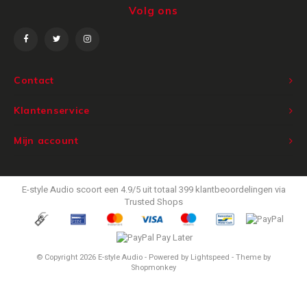
Volg ons
Victrola
WiiM
Contact
Wireworld
Klantenservice
Mijn account
E-style Audio
scoort een
4.9
/
5
uit totaal
399
klantbeoordelingen via
Trusted Shops
© Copyright 2026 E-style Audio - Powered by
Lightspeed
- Theme by
Shopmonkey