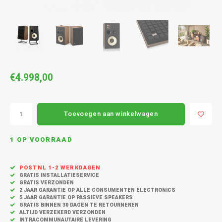
MASS
CD Spelers
Vloerstaande Speakers
Koptelefoon met draad
Cambridge Audio
Acces
Conce
Ruark
Cambr
Sonor
Sonos
Stand
7.1 su
Apex
Surround Speakers
Sport koptelefoon
Cavus
Bunde
Acces
Cambr
Bunde
Sonos
KEF k
2.1 sp
Outdo
Home cinema set
Duurzame koptelefoon
Dali
Sonos
KEF R
Speak
€4.998,00
CORE 
Center Speaker
Dual platenspeler
Sonos
Kef Q-
In-Wal
Buiten Speakers
Edifier
Sonos
Toevoegen aan winkelwagen
Kef S
W280
Draagbare / portable speaker
Eversolo
Black 
1 OP VOORRAAD
KEF S
Monit
Party speaker
Faller
Sonos
Kef a
POSTNL 1-2 WERKDAGEN
Monito
GRATIS INSTALLATIESERVICE
Slimme / Smart speakers
Geneva
GRATIS VERZONDEN
2 JAAR GARANTIE OP ALLE CONSUMENTEN ELECTRONICS
Acces
5 JAAR GARANTIE OP PASSIEVE SPEAKERS
Hangende Speaker
Gallo Acoustics
GRATIS BINNEN 30 DAGEN TE RETOURNEREN
ALTIJD VERZEKERD VERZONDEN
INTRACOMMUNAUTAIRE LEVERING
Sound