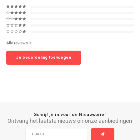
Speaker sets
NAD
Oehlbach
Alle reviews
Onkyo
Je beoordeling toevoegen
Pro-ject
PSB speakers
Q Acoustics
QED kabels
Schrijf je in voor de Nieuwsbrief
Ontvang het laatste nieuws en onze aanbiedingen
Roberts Radio
REPEAT®