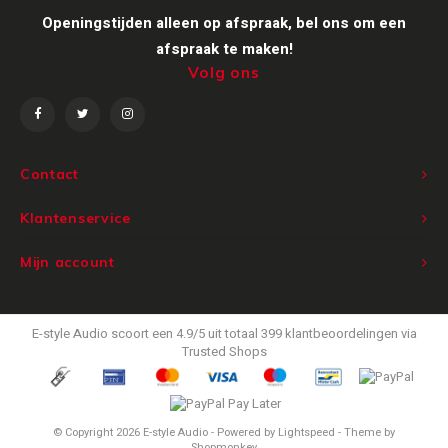
Openingstijden alleen op afspraak, bel ons om een
Victrola
afspraak te maken!
Volg ons
WiiM
Wireworld
Contact
Klantenservice
Mijn account
E-style Audio
scoort een
4.9
/
5
uit totaal
399
klantbeoordelingen via
Trusted Shops
© Copyright 2026 E-style Audio - Powered by
Lightspeed
- Theme by
Shopmonkey