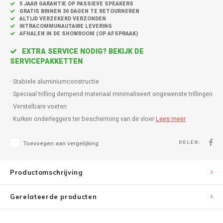
Inbouw speakers
Isotek
5 JAAR GARANTIE OP PASSIEVE SPEAKERS
GRATIS BINNEN 30 DAGEN TE RETOURNEREN
ALTIJD VERZEKERD VERZONDEN
Speak
INTRACOMMUNAUTAIRE LEVERING
Satelliet Speakers
JBL
AFHALEN IN DE SHOWROOM (OP AFSPRAAK)
Subwo
EXTRA SERVICE NODIG? BEKIJK DE
Speaker accessoires
KEF
SERVICEPAKKETTEN
Hulpmiddel slechthorenden
Klipsch
· Stabiele aluminiumconstructie
· Speciaal trilling dempend materiaal minimaliseert ongewenste trillingen
Speakers voor platenspeler
Lithe Audio
· Verstelbare voeten
· Kurken onderleggers ter bescherming van de vloer
Lees meer
Speaker met microfoon
Magnat
DELEN:
Toevoegen aan vergelijking
PC speakers
Meze Audio
Productomschrijving
Dolby Atmos speakers
Monitor Audio
Gerelateerde producten
Vintage speakers
Marmitek
Waterdichte Speakers
Mountson