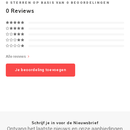
0
STERREN OP BASIS VAN
0
BEOORDELINGEN
0
Reviews
Speaker sets
NAD
Oehlbach
Onkyo
Alle reviews
Pro-ject
Je beoordeling toevoegen
PSB speakers
Q Acoustics
QED kabels
Roberts Radio
Schrijf je in voor de Nieuwsbrief
REPEAT®
Ontvang het laatste nieuws en onze aanbiedingen