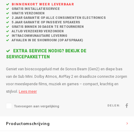
Inbouw speakers
Isotek
BINNENKORT WEER LEVERBAAR
GRATIS INSTALLATIESERVICE
GRATIS VERZONDEN
Speak
Satelliet Speakers
JBL
2 JAAR GARANTIE OP ALLE CONSUMENTEN ELECTRONICS
5 JAAR GARANTIE OP PASSIEVE SPEAKERS
GRATIS BINNEN 30 DAGEN TE RETOURNEREN
Subwo
Speaker accessoires
KEF
ALTIJD VERZEKERD VERZONDEN
INTRACOMMUNAUTAIRE LEVERING
AFHALEN IN DE SHOWROOM (OP AFSPRAAK)
Hulpmiddel slechthorenden
Klipsch
EXTRA SERVICE NODIG? BEKIJK DE
SERVICEPAKKETTEN
Speakers voor platenspeler
Lithe Audio
Geniet van bioscoopgeluid met de Sonos Beam (Gen2) en diepe bas
Speaker met microfoon
Magnat
van de Sub Mini. Dolby Atmos, AirPlay 2 en draadloze connectie zorgen
voor meeslepende films, muziek en games – compact, krachtig en
PC speakers
Meze Audio
stijlvol.
Lees meer
Dolby Atmos speakers
Monitor Audio
DELEN:
Toevoegen aan vergelijking
Vintage speakers
Marmitek
Productomschrijving
Waterdichte Speakers
Mountson