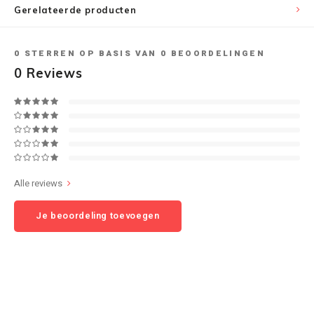
Gerelateerde producten
Speaker sets
NAD
0
STERREN OP BASIS VAN
0
BEOORDELINGEN
Oehlbach
0
Reviews
Onkyo
Pro-ject
PSB speakers
Alle reviews
Q Acoustics
Je beoordeling toevoegen
QED kabels
Roberts Radio
REPEAT®