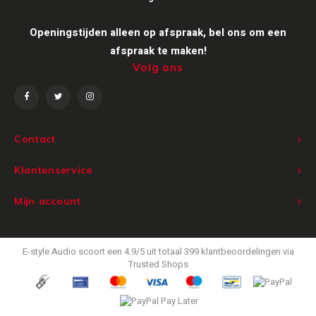
Victrola
Openingstijden alleen op afspraak, bel ons om een
afspraak te maken!
WiiM
Volg ons
Wireworld
Contact
Klantenservice
Mijn account
E-style Audio
scoort een
4.9
/
5
uit totaal
399
klantbeoordelingen via
Trusted Shops