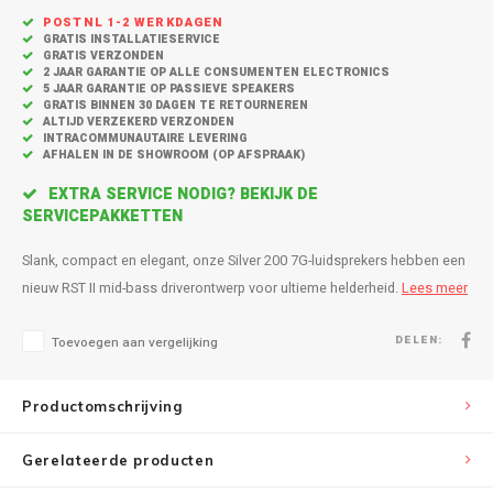
Inbouw speakers
Isotek
POSTNL 1-2 WERKDAGEN
GRATIS INSTALLATIESERVICE
Speak
GRATIS VERZONDEN
Satelliet Speakers
JBL
2 JAAR GARANTIE OP ALLE CONSUMENTEN ELECTRONICS
5 JAAR GARANTIE OP PASSIEVE SPEAKERS
Subwo
GRATIS BINNEN 30 DAGEN TE RETOURNEREN
Speaker accessoires
KEF
ALTIJD VERZEKERD VERZONDEN
INTRACOMMUNAUTAIRE LEVERING
AFHALEN IN DE SHOWROOM (OP AFSPRAAK)
Hulpmiddel slechthorenden
Klipsch
EXTRA SERVICE NODIG? BEKIJK DE
SERVICEPAKKETTEN
Speakers voor platenspeler
Lithe Audio
Slank, compact en elegant, onze Silver 200 7G-luidsprekers hebben een
Speaker met microfoon
Magnat
nieuw RST II mid-bass driverontwerp voor ultieme helderheid.
Lees meer
PC speakers
Meze Audio
DELEN:
Toevoegen aan vergelijking
Dolby Atmos speakers
Monitor Audio
Productomschrijving
Vintage speakers
Marmitek
Gerelateerde producten
Waterdichte Speakers
Mountson