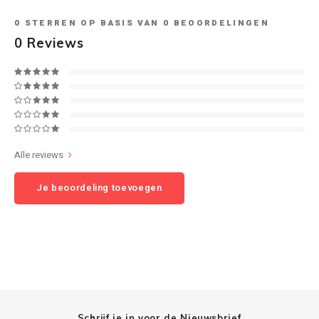
0
STERREN OP BASIS VAN
0
BEOORDELINGEN
Speaker sets
NAD
0
Reviews
Oehlbach
Onkyo
Pro-ject
Alle reviews
PSB speakers
Je beoordeling toevoegen
Q Acoustics
QED kabels
Roberts Radio
REPEAT®
Schrijf je in voor de Nieuwsbrief