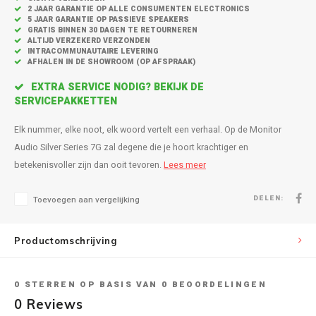
Inbouw speakers
Isotek
2 JAAR GARANTIE OP ALLE CONSUMENTEN ELECTRONICS
5 JAAR GARANTIE OP PASSIEVE SPEAKERS
GRATIS BINNEN 30 DAGEN TE RETOURNEREN
Speak
Satelliet Speakers
JBL
ALTIJD VERZEKERD VERZONDEN
INTRACOMMUNAUTAIRE LEVERING
AFHALEN IN DE SHOWROOM (OP AFSPRAAK)
Subwo
Speaker accessoires
KEF
EXTRA SERVICE NODIG? BEKIJK DE
SERVICEPAKKETTEN
Hulpmiddel slechthorenden
Klipsch
Elk nummer, elke noot, elk woord vertelt een verhaal. Op de Monitor
Speakers voor platenspeler
Lithe Audio
Audio Silver Series 7G zal degene die je hoort krachtiger en
betekenisvoller zijn dan ooit tevoren.
Lees meer
Speaker met microfoon
Magnat
DELEN:
Toevoegen aan vergelijking
PC speakers
Meze Audio
Productomschrijving
Dolby Atmos speakers
Monitor Audio
Vintage speakers
Marmitek
0
STERREN OP BASIS VAN
0
BEOORDELINGEN
0
Reviews
Waterdichte Speakers
Mountson