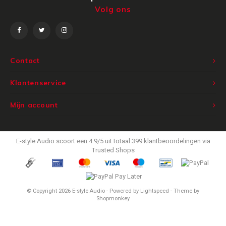
Volg ons
Victrola
WiiM
Contact
Wireworld
Klantenservice
Mijn account
E-style Audio
scoort een
4.9
/
5
uit totaal
399
klantbeoordelingen via
Trusted Shops
© Copyright 2026 E-style Audio - Powered by
Lightspeed
- Theme by
Shopmonkey