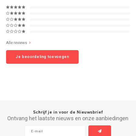
Speaker sets
NAD
Oehlbach
Alle reviews
Onkyo
Je beoordeling toevoegen
Pro-ject
PSB speakers
Q Acoustics
QED kabels
Schrijf je in voor de Nieuwsbrief
Ontvang het laatste nieuws en onze aanbiedingen
Roberts Radio
REPEAT®