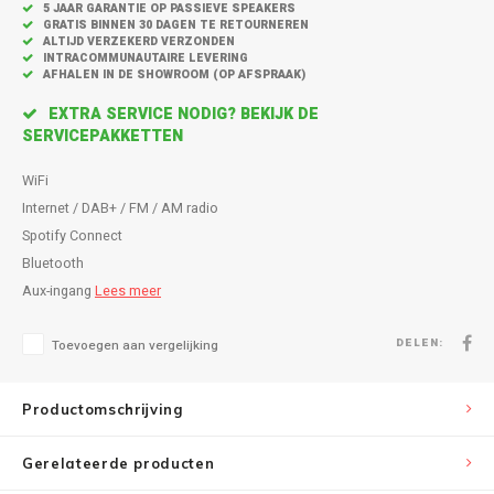
Inbouw speakers
Isotek
5 JAAR GARANTIE OP PASSIEVE SPEAKERS
GRATIS BINNEN 30 DAGEN TE RETOURNEREN
ALTIJD VERZEKERD VERZONDEN
Speak
INTRACOMMUNAUTAIRE LEVERING
Satelliet Speakers
JBL
AFHALEN IN DE SHOWROOM (OP AFSPRAAK)
Subwo
EXTRA SERVICE NODIG? BEKIJK DE
Speaker accessoires
KEF
SERVICEPAKKETTEN
Hulpmiddel slechthorenden
Klipsch
WiFi
Internet / DAB+ / FM / AM radio
Speakers voor platenspeler
Lithe Audio
Spotify Connect
Bluetooth
Speaker met microfoon
Magnat
Aux-ingang
Lees meer
PC speakers
Meze Audio
DELEN:
Toevoegen aan vergelijking
Dolby Atmos speakers
Monitor Audio
Productomschrijving
Vintage speakers
Marmitek
Gerelateerde producten
Waterdichte Speakers
Mountson