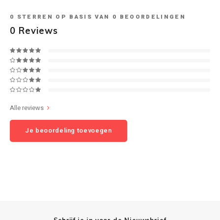
0
STERREN OP BASIS VAN
0
BEOORDELINGEN
Speaker sets
NAD
0
Reviews
Oehlbach
Onkyo
Pro-ject
Alle reviews
PSB speakers
Je beoordeling toevoegen
Q Acoustics
QED kabels
Roberts Radio
REPEAT®
Schrijf je in voor de Nieuwsbrief