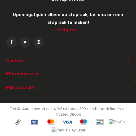
Victrola
Openingstijden alleen op afspraak, bel ons om een
afspraak te maken!
WiiM
Volg ons
Wireworld
Contact
Klantenservice
Mijn account
E-style Audio
scoort een
4.9
/
5
uit totaal
399
klantbeoordelingen via
Trusted Shops