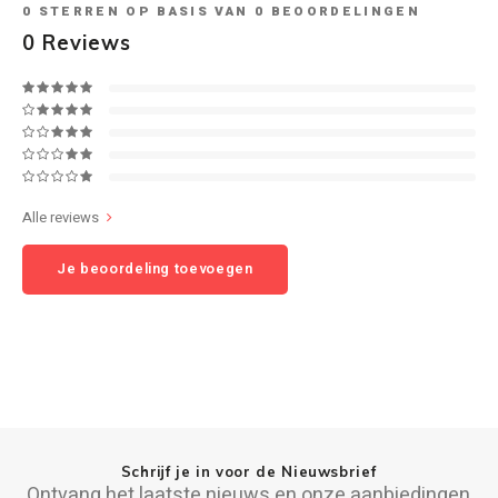
0
STERREN OP BASIS VAN
0
BEOORDELINGEN
0
Reviews
Speaker sets
NAD
Oehlbach
Onkyo
Pro-ject
Alle reviews
Je beoordeling toevoegen
PSB speakers
Q Acoustics
QED kabels
Roberts Radio
Schrijf je in voor de Nieuwsbrief
REPEAT®
Ontvang het laatste nieuws en onze aanbiedingen