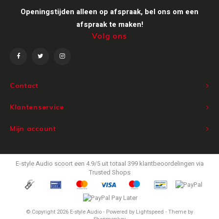
Openingstijden alleen op afspraak, bel ons om een
Victrola
afspraak te maken!
Volg ons
WiiM
Wireworld
Contact
Klantenservice
Mijn account
E-style Audio
scoort een
4.9
/
5
uit totaal
399
klantbeoordelingen via
Trusted Shops
© Copyright 2026 E-style Audio - Powered by
Lightspeed
- Theme by