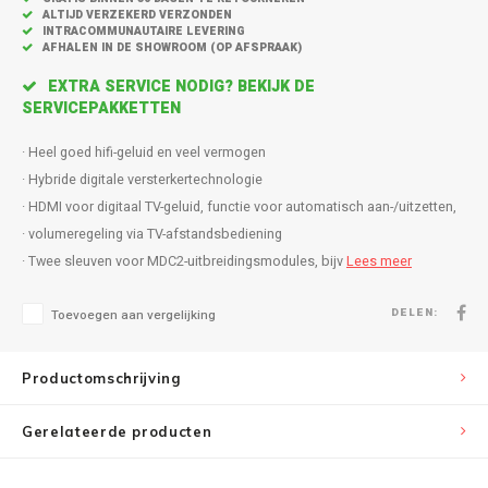
Inbouw speakers
Isotek
ALTIJD VERZEKERD VERZONDEN
INTRACOMMUNAUTAIRE LEVERING
AFHALEN IN DE SHOWROOM (OP AFSPRAAK)
Speak
Satelliet Speakers
JBL
EXTRA SERVICE NODIG? BEKIJK DE
Subwo
SERVICEPAKKETTEN
Speaker accessoires
KEF
· Heel goed hifi-geluid en veel vermogen
Hulpmiddel slechthorenden
Klipsch
· Hybride digitale versterkertechnologie
· HDMI voor digitaal TV-geluid, functie voor automatisch aan-/uitzetten,
Speakers voor platenspeler
Lithe Audio
· volumeregeling via TV-afstandsbediening
· Twee sleuven voor MDC2-uitbreidingsmodules, bijv
Lees meer
Speaker met microfoon
Magnat
DELEN:
Toevoegen aan vergelijking
PC speakers
Meze Audio
Productomschrijving
Dolby Atmos speakers
Monitor Audio
Gerelateerde producten
Vintage speakers
Marmitek
Waterdichte Speakers
Mountson