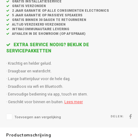
Inbouw speakers
Isotek
GRATIS INSTALLATIESERVICE
GRATIS VERZONDEN
2 JAAR GARANTIE OP ALLE CONSUMENTEN ELECTRONICS
Speak
5 JAAR GARANTIE OP PASSIEVE SPEAKERS
Satelliet Speakers
JBL
GRATIS BINNEN 30 DAGEN TE RETOURNEREN
ALTIJD VERZEKERD VERZONDEN
INTRACOMMUNAUTAIRE LEVERING
Subwo
Speaker accessoires
KEF
AFHALEN IN DE SHOWROOM (OP AFSPRAAK)
EXTRA SERVICE NODIG? BEKIJK DE
Hulpmiddel slechthorenden
Klipsch
SERVICEPAKKETTEN
Speakers voor platenspeler
Lithe Audio
· Krachtig en helder geluid.
· Draagbaar en waterdicht.
Speaker met microfoon
Magnat
· Lange batterijduur voor de hele dag.
· Draadloos via wifi en Bluetooth.
PC speakers
Meze Audio
· Eenvoudige bediening via app, touch en stem.
· Geschikt voor binnen en buiten.
Lees meer
Dolby Atmos speakers
Monitor Audio
DELEN:
Toevoegen aan vergelijking
Vintage speakers
Marmitek
Productomschrijving
Waterdichte Speakers
Mountson