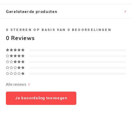
Gerelateerde producten
Speaker sets
NAD
Oehlbach
0
STERREN OP BASIS VAN
0
BEOORDELINGEN
0
Reviews
Onkyo
Pro-ject
PSB speakers
Alle reviews
Q Acoustics
Je beoordeling toevoegen
QED kabels
Roberts Radio
REPEAT®