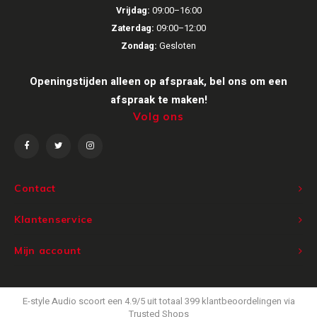
Vrijdag:
09:00–16:00
Victrola
Zaterdag:
09:00–12:00
Zondag:
Gesloten
WiiM
Openingstijden alleen op afspraak, bel ons om een
Wireworld
afspraak te maken!
Volg ons
Contact
Klantenservice
Mijn account
E-style Audio
scoort een
4.9
/
5
uit totaal
399
klantbeoordelingen via
Trusted Shops