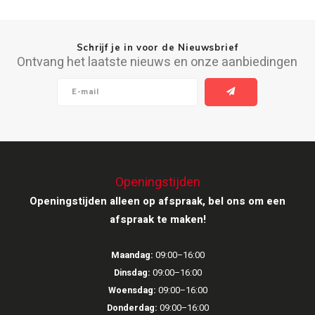
Ruark Audio
Schrijf je in voor de Nieuwsbrief
Ontvang het laatste nieuws en onze aanbiedingen
Revo Audio
Sonoro
SONOS
Sonorous
Openingstijden
Openingstijden alleen op afspraak, bel ons om een
SoundXtra
afspraak te maken!
Tivoli Audio
Maandag:
09:00–16:00
Void Acoustics
Dinsdag:
09:00–16:00
Woensdag:
09:00–16:00
Volumio
Donderdag:
09:00–16:00