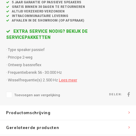
Inbouw speakers
Isotek
5 JAAR GARANTIE OP PASSIEVE SPEAKERS
GRATIS BINNEN 30 DAGEN TE RETOURNEREN
ALTIJD VERZEKERD VERZONDEN
Speak
INTRACOMMUNAUTAIRE LEVERING
Satelliet Speakers
JBL
AFHALEN IN DE SHOWROOM (OP AFSPRAAK)
Subwo
EXTRA SERVICE NODIG? BEKIJK DE
Speaker accessoires
KEF
SERVICEPAKKETTEN
Hulpmiddel slechthorenden
Klipsch
· Type speaker passief
· Principe 2-weg
Speakers voor platenspeler
Lithe Audio
· Ontwerp bassreflex
· Frequentiebereik 56 - 30.000 Hz
Speaker met microfoon
Magnat
· Wisselfrequentie(s) 2.500 Hz
Lees meer
PC speakers
Meze Audio
DELEN:
Toevoegen aan vergelijking
Dolby Atmos speakers
Monitor Audio
Productomschrijving
Vintage speakers
Marmitek
Gerelateerde producten
Waterdichte Speakers
Mountson