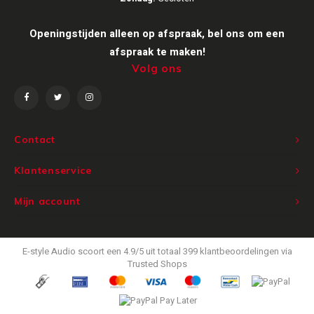
Victrola
Openingstijden alleen op afspraak, bel ons om een
afspraak te maken!
WiiM
Volg ons
Wireworld
Contact
Klantenservice
Mijn account
E-style Audio
scoort een
4.9
/
5
uit totaal
399
klantbeoordelingen via
Trusted Shops