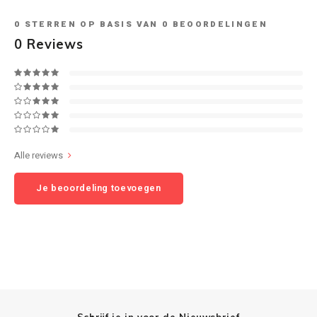
0
STERREN OP BASIS VAN
0
BEOORDELINGEN
Speaker sets
NAD
0
Reviews
Oehlbach
Onkyo
Pro-ject
Alle reviews
PSB speakers
Je beoordeling toevoegen
Q Acoustics
QED kabels
Roberts Radio
REPEAT®
Schrijf je in voor de Nieuwsbrief