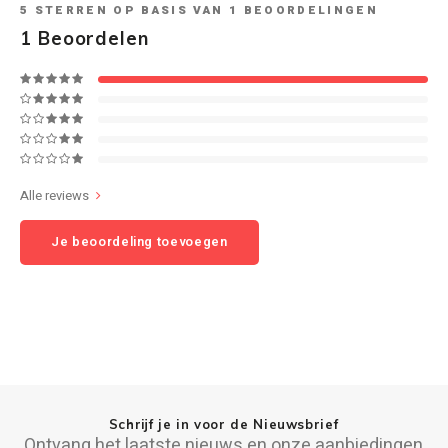
5
STERREN OP BASIS VAN
1
BEOORDELINGEN
1
Beoordelen
Speaker sets
NAD
Oehlbach
Onkyo
Pro-ject
Alle reviews
Je beoordeling toevoegen
PSB speakers
Q Acoustics
QED kabels
Roberts Radio
Schrijf je in voor de Nieuwsbrief
REPEAT®
Ontvang het laatste nieuws en onze aanbiedingen