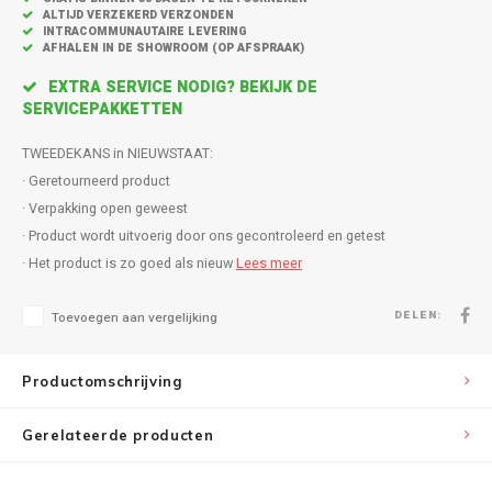
Inbouw speakers
Isotek
ALTIJD VERZEKERD VERZONDEN
INTRACOMMUNAUTAIRE LEVERING
AFHALEN IN DE SHOWROOM (OP AFSPRAAK)
Speak
Satelliet Speakers
JBL
EXTRA SERVICE NODIG? BEKIJK DE
Subwo
SERVICEPAKKETTEN
Speaker accessoires
KEF
TWEEDEKANS in NIEUWSTAAT:
Hulpmiddel slechthorenden
Klipsch
· Geretourneerd product
· Verpakking open geweest
Speakers voor platenspeler
Lithe Audio
· Product wordt uitvoerig door ons gecontroleerd en getest
· Het product is zo goed als nieuw
Lees meer
Speaker met microfoon
Magnat
DELEN:
Toevoegen aan vergelijking
PC speakers
Meze Audio
Productomschrijving
Dolby Atmos speakers
Monitor Audio
Gerelateerde producten
Vintage speakers
Marmitek
Waterdichte Speakers
Mountson