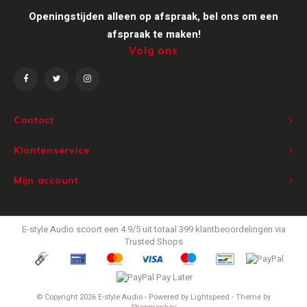
Openingstijden alleen op afspraak, bel ons om een
Victrola
afspraak te maken!
Volg ons
WiiM
Wireworld
Contact
Klantenservice
Mijn account
E-style Audio
scoort een
4.9
/
5
uit totaal
399
klantbeoordelingen via
Trusted Shops
© Copyright 2026 E-style Audio - Powered by
Lightspeed
- Theme by