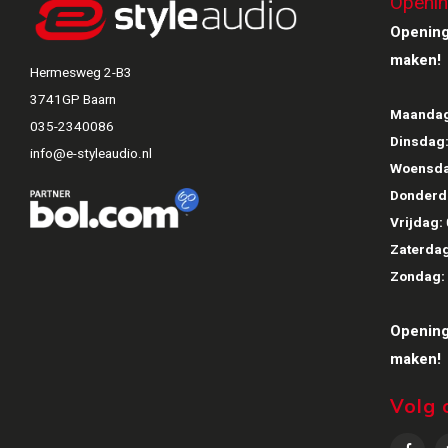
Openin
Opening
maken!
Hermesweg 2-B3
3741GP Baarn
Maandag
035-2340086
Dinsdag
info@e-styleaudio.nl
Woensda
Donderd
Vrijdag:
Zaterdag
Zondag:
Opening
maken!
Volg 