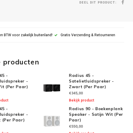
DEEL DIT PRODUCT:
n BTW voor zakelijk buitenland!
Gratis Verzending & Retourneren
e producten
45 -
Radius 45 -
tluidspreker -
Satelietluidspreker -
Wit (Per Paar)
Zwart (Per Paar)
€345,00
oduct
Bekijk product
45 -
Radius 90 - Boekenplank
tluidspreker -
Speaker - Satijn Wit (Per
 (Per Paar)
Paar)
€550,00