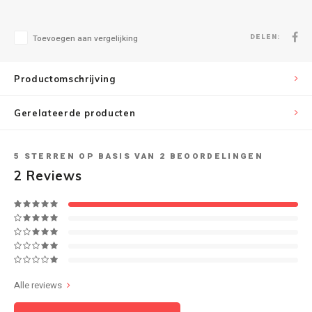
Speaker sets
NAD
DELEN:
Toevoegen aan vergelijking
Oehlbach
Productomschrijving
Onkyo
Gerelateerde producten
Pro-ject
5
STERREN OP BASIS VAN
2
BEOORDELINGEN
PSB speakers
2
Reviews
Q Acoustics
QED kabels
Roberts Radio
Alle reviews
REPEAT®