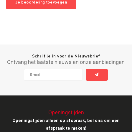
Je beoordeling toevoegen
Ruark Audio
Revo Audio
Sonoro
SONOS
Schrijf je in voor de Nieuwsbrief
Ontvang het laatste nieuws en onze aanbiedingen
Sonorous
SoundXtra
Tivoli Audio
Openingstijden
Void Acoustics
Openingstijden alleen op afspraak, bel ons om een
Volumio
afspraak te maken!