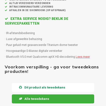
Inbouw speakers
Isotek
ALTIJD VERZEKERD VERZONDEN
INTRACOMMUNAUTAIRE LEVERING
AFHALEN IN DE SHOWROOM (OP AFSPRAAK)
Speak
Satelliet Speakers
JBL
EXTRA SERVICE NODIG? BEKIJK DE
Subwo
SERVICEPAKKETTEN
Speaker accessoires
KEF
· IR-afstandsbediening
Hulpmiddel slechthorenden
Klipsch
· Luxe afgewerkte behuizing
· Puur geluid met geavanceerde Titanium dome tweeter
Speakers voor platenspeler
Lithe Audio
· Hoogwaardige D-klasse digitale versterker
· Bluetooth V5.0 met Qualcomm aptX HD-decodering
Lees meer
Speaker met microfoon
Magnat
Voorkom verspilling - ga voor tweedekans
producten!
PC speakers
Meze Audio
Dolby Atmos speakers
Monitor Audio
Dit product als tweedekans
Vintage speakers
Marmitek
Alle tweedekans
Waterdichte Speakers
Mountson