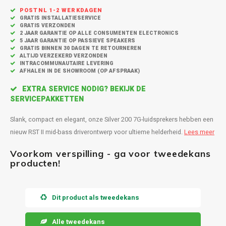
Inbouw speakers
Isotek
POSTNL 1-2 WERKDAGEN
GRATIS INSTALLATIESERVICE
Speak
GRATIS VERZONDEN
Satelliet Speakers
JBL
2 JAAR GARANTIE OP ALLE CONSUMENTEN ELECTRONICS
5 JAAR GARANTIE OP PASSIEVE SPEAKERS
Subwo
GRATIS BINNEN 30 DAGEN TE RETOURNEREN
Speaker accessoires
KEF
ALTIJD VERZEKERD VERZONDEN
INTRACOMMUNAUTAIRE LEVERING
AFHALEN IN DE SHOWROOM (OP AFSPRAAK)
Hulpmiddel slechthorenden
Klipsch
EXTRA SERVICE NODIG? BEKIJK DE
SERVICEPAKKETTEN
Speakers voor platenspeler
Lithe Audio
Slank, compact en elegant, onze Silver 200 7G-luidsprekers hebben een
Speaker met microfoon
Magnat
nieuw RST II mid-bass driverontwerp voor ultieme helderheid.
Lees meer
PC speakers
Meze Audio
Voorkom verspilling - ga voor tweedekans
producten!
Dolby Atmos speakers
Monitor Audio
Dit product als tweedekans
Vintage speakers
Marmitek
Alle tweedekans
Waterdichte Speakers
Mountson