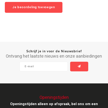
Je beoordeling toevoegen
Ruark Audio
Revo Audio
Sonoro
SONOS
Schrijf je in voor de Nieuwsbrief
Ontvang het laatste nieuws en onze aanbiedingen
Sonorous
SoundXtra
Tivoli Audio
Void Acoustics
Openingstijden
Openingstijden alleen op afspraak, bel ons om een
Volumio