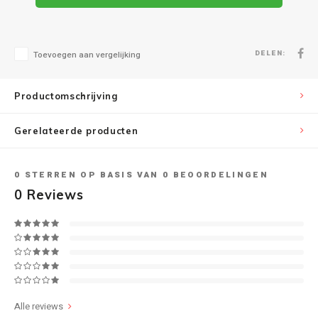
Speaker sets
NAD
DELEN:
Toevoegen aan vergelijking
Oehlbach
Productomschrijving
Onkyo
Gerelateerde producten
Pro-ject
PSB speakers
0
STERREN OP BASIS VAN
0
BEOORDELINGEN
0
Reviews
Q Acoustics
QED kabels
Roberts Radio
Alle reviews
REPEAT®