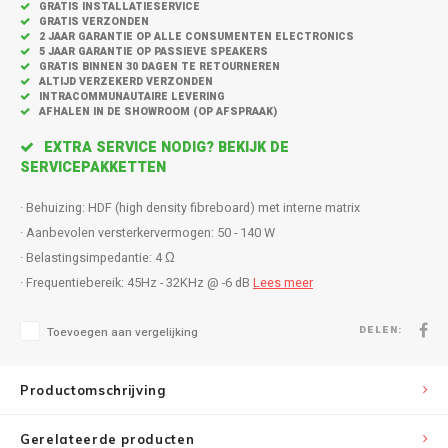
Inbouw speakers
Isotek
GRATIS INSTALLATIESERVICE
GRATIS VERZONDEN
2 JAAR GARANTIE OP ALLE CONSUMENTEN ELECTRONICS
Speak
5 JAAR GARANTIE OP PASSIEVE SPEAKERS
Satelliet Speakers
JBL
GRATIS BINNEN 30 DAGEN TE RETOURNEREN
ALTIJD VERZEKERD VERZONDEN
Subwo
INTRACOMMUNAUTAIRE LEVERING
Speaker accessoires
KEF
AFHALEN IN DE SHOWROOM (OP AFSPRAAK)
EXTRA SERVICE NODIG? BEKIJK DE
Hulpmiddel slechthorenden
Klipsch
SERVICEPAKKETTEN
Speakers voor platenspeler
Lithe Audio
· Behuizing: HDF (high density fibreboard) met interne matrix
· Aanbevolen versterkervermogen: 50 - 140 W
Speaker met microfoon
Magnat
· Belastingsimpedantie: 4 Ω
· Frequentiebereik: 45Hz - 32KHz @ -6 dB
Lees meer
PC speakers
Meze Audio
DELEN:
Toevoegen aan vergelijking
Dolby Atmos speakers
Monitor Audio
Productomschrijving
Vintage speakers
Marmitek
Gerelateerde producten
Waterdichte Speakers
Mountson