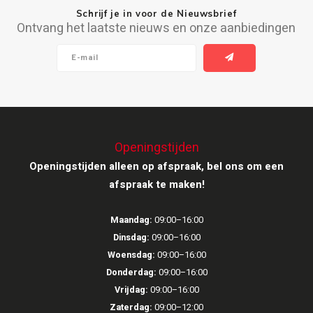
Schrijf je in voor de Nieuwsbrief
Ontvang het laatste nieuws en onze aanbiedingen
Ruark Audio
Revo Audio
Sonoro
SONOS
Openingstijden
Openingstijden alleen op afspraak, bel ons om een
Sonorous
afspraak te maken!
SoundXtra
Maandag:
09:00–16:00
Tivoli Audio
Dinsdag:
09:00–16:00
Woensdag:
09:00–16:00
Void Acoustics
Donderdag:
09:00–16:00
Vrijdag:
09:00–16:00
Volumio
Zaterdag:
09:00–12:00