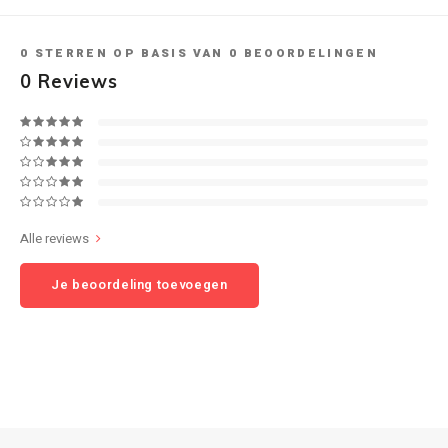
Speaker sets
NAD
0
STERREN OP BASIS VAN
0
BEOORDELINGEN
0
Reviews
Oehlbach
Onkyo
Pro-ject
Alle reviews
PSB speakers
Je beoordeling toevoegen
Q Acoustics
QED kabels
Roberts Radio
REPEAT®