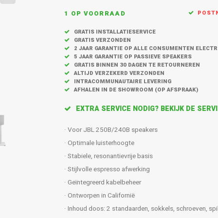
1 OP VOORRAAD
POSTN
GRATIS INSTALLATIESERVICE
GRATIS VERZONDEN
2 JAAR GARANTIE OP ALLE CONSUMENTEN ELECT
5 JAAR GARANTIE OP PASSIEVE SPEAKERS
GRATIS BINNEN 30 DAGEN TE RETOURNEREN
ALTIJD VERZEKERD VERZONDEN
INTRACOMMUNAUTAIRE LEVERING
AFHALEN IN DE SHOWROOM (OP AFSPRAAK)
EXTRA SERVICE NODIG? BEKIJK DE SER
· Voor JBL 250B/240B speakers
· Optimale luisterhoogte
· Stabiele, resonantievrije basis
· Stijlvolle espresso afwerking
· Geïntegreerd kabelbeheer
· Ontworpen in Californië
· Inhoud doos: 2 standaarden, sokkels, schroeven, sp