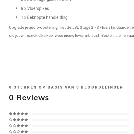
8 x Vloerspikes
1 x Beknopte handleiding
Upgrade je audio-opstelling met de JBL Stage 2 FS vloerstandaarden en
die jouw muziek elke keer weer nieuw leven inblaast. Bestel nu en ervaar 
0
STERREN OP BASIS VAN
0
BEOORDELINGEN
0
Reviews