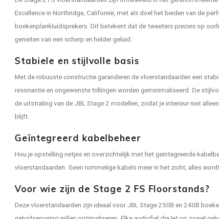
De Stage 2 FS vloerstandaarden zijn ontwikkeld in het gerenommeerde 
Excellence in Northridge, Californië, met als doel het bieden van de pe
boekenplankluidsprekers. Dit betekent dat de tweeters precies op oorho
genieten van een scherp en helder geluid.
Stabiele en stijlvolle basis
Met de robuuste constructie garanderen de vloerstandaarden een stabie
resonantie en ongewenste trillingen worden geminimaliseerd. De stijlvo
de uitstraling van de JBL Stage 2 modellen, zodat je interieur niet allee
blijft.
Geïntegreerd kabelbeheer
Hou je opstelling netjes en overzichtelijk met het geïntegreerde kabe
vloerstandaarden. Geen rommelige kabels meer in het zicht; alles wor
Voor wie zijn de Stage 2 FS Floorstands?
Deze vloerstandaarden zijn ideaal voor JBL Stage 250B en 240B boeken
geluidservaring willen optimaliseren. Elke audiofiel die let op zowel gelu