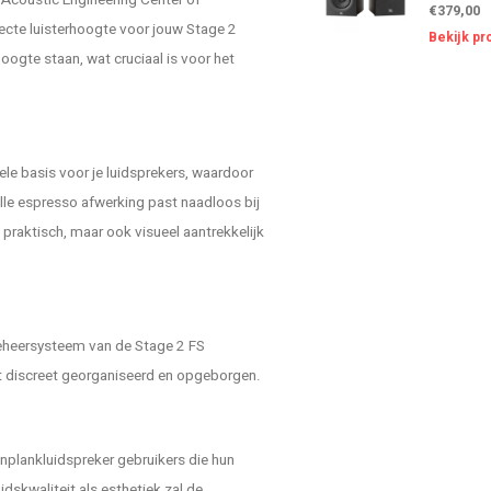
Acoustic Engineering Center of
€379,00
rfecte luisterhoogte voor jouw Stage 2
Bekijk pr
ogte staan, wat cruciaal is voor het
le basis voor je luidsprekers, waardoor
lle espresso afwerking past naadloos bij
n praktisch, maar ook visueel aantrekkelijk
lbeheersysteem van de Stage 2 FS
dt discreet georganiseerd en opgeborgen.
plankluidspreker gebruikers die hun
idskwaliteit als esthetiek zal de