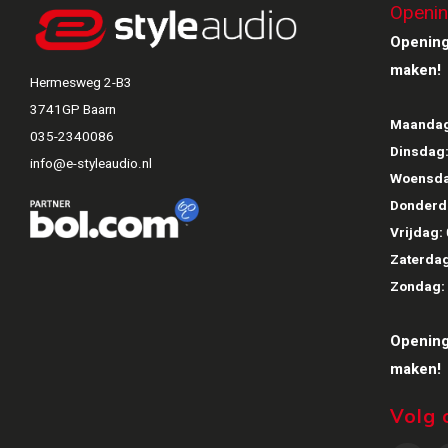
Openin
Opening
maken!
Hermesweg 2-B3
3741GP Baarn
Maandag
035-2340086
Dinsdag
info@e-styleaudio.nl
Woensda
Donderd
Vrijdag:
Zaterdag
Zondag:
Opening
maken!
Volg 