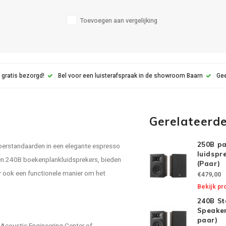
Toevoegen aan vergelijking
 gratis bezorgd!
Bel voor een luisterafspraak in de showroom Baarn
Gee
Gerelateerd
250B pa
loerstandaarden in een elegante espresso
luidspr
n 240B boekenplankluidsprekers, bieden
(Paar)
r ook een functionele manier om het
€479,00
Bekijk pr
240B St
Speaker
paar)