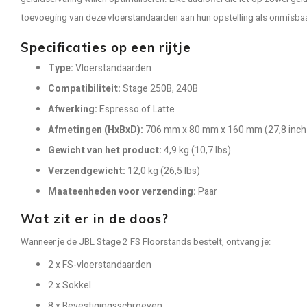
toevoeging van deze vloerstandaarden aan hun opstelling als onmisb
Specificaties op een rijtje
Type:
Vloerstandaarden
Compatibiliteit:
Stage 250B, 240B
Afwerking:
Espresso of Latte
Afmetingen (HxBxD):
706 mm x 80 mm x 160 mm (27,8 inch x 
Gewicht van het product:
4,9 kg (10,7 lbs)
Verzendgewicht:
12,0 kg (26,5 lbs)
Maateenheden voor verzending:
Paar
Wat zit er in de doos?
Wanneer je de JBL Stage 2 FS Floorstands bestelt, ontvang je:
2 x FS-vloerstandaarden
2 x Sokkel
8 x Bevestigingsschroeven