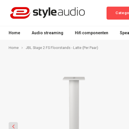
Catego
Home
Audio streaming
Hifi componenten
Spea
Home
JBL Stage 2 FS Floorstands - Latte (Per Paar)