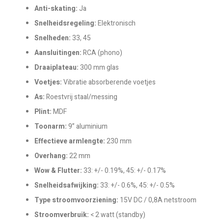
Anti-skating:
Ja
Snelheidsregeling:
Elektronisch
Snelheden:
33, 45
Aansluitingen:
RCA (phono)
Draaiplateau:
300 mm glas
Voetjes:
Vibratie absorberende voetjes
As:
Roestvrij staal/messing
Plint:
MDF
Toonarm:
9” aluminium
Effectieve armlengte:
230 mm
Overhang:
22 mm
Wow & Flutter:
33: +/- 0.19%, 45: +/- 0.17%
Snelheidsafwijking:
33: +/- 0.6%, 45: +/- 0.5%
Type stroomvoorziening:
15V DC / 0,8A netstroom
Stroomverbruik:
< 2 watt (standby)