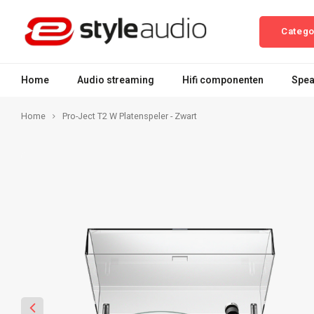
Catego
Home
Audio streaming
Hifi componenten
Spea
Home
Pro-Ject T2 W Platenspeler - Zwart