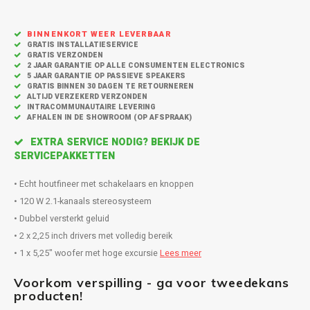
Inbouw speakers
Isotek
Speak
BINNENKORT WEER LEVERBAAR
Satelliet Speakers
JBL
GRATIS INSTALLATIESERVICE
GRATIS VERZONDEN
2 JAAR GARANTIE OP ALLE CONSUMENTEN ELECTRONICS
Subwo
Speaker accessoires
KEF
5 JAAR GARANTIE OP PASSIEVE SPEAKERS
GRATIS BINNEN 30 DAGEN TE RETOURNEREN
ALTIJD VERZEKERD VERZONDEN
Hulpmiddel slechthorenden
Klipsch
INTRACOMMUNAUTAIRE LEVERING
AFHALEN IN DE SHOWROOM (OP AFSPRAAK)
Speakers voor platenspeler
Lithe Audio
EXTRA SERVICE NODIG? BEKIJK DE
SERVICEPAKKETTEN
Speaker met microfoon
Magnat
• Echt houtfineer met schakelaars en knoppen
• 120 W 2.1-kanaals stereosysteem
PC speakers
Meze Audio
• Dubbel versterkt geluid
• 2 x 2,25 inch drivers met volledig bereik
Dolby Atmos speakers
Monitor Audio
• 1 x 5,25" woofer met hoge excursie
Lees meer
Vintage speakers
Marmitek
Voorkom verspilling - ga voor tweedekans
producten!
Waterdichte Speakers
Mountson