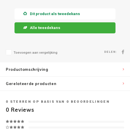
Dit product als tweedekans
Speaker sets
NAD
Alle tweedekans
Oehlbach
Onkyo
DELEN:
Toevoegen aan vergelijking
Pro-ject
Productomschrijving
PSB speakers
Gerelateerde producten
Q Acoustics
QED kabels
0
STERREN OP BASIS VAN
0
BEOORDELINGEN
0
Reviews
Roberts Radio
REPEAT®