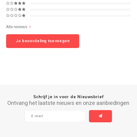
Ruark Audio
Alle reviews
Revo Audio
Je beoordeling toevoegen
Sonoro
SONOS
Sonorous
SoundXtra
Schrijf je in voor de Nieuwsbrief
Ontvang het laatste nieuws en onze aanbiedingen
Tivoli Audio
Void Acoustics
Volumio