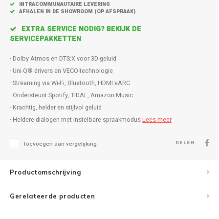
Inbouw speakers
Isotek
INTRACOMMUNAUTAIRE LEVERING
AFHALEN IN DE SHOWROOM (OP AFSPRAAK)
Speak
Satelliet Speakers
JBL
EXTRA SERVICE NODIG? BEKIJK DE
SERVICEPAKKETTEN
Subwo
Speaker accessoires
KEF
· Dolby Atmos en DTS:X voor 3D-geluid
· Uni-Q®-drivers en VECO-technologie
Hulpmiddel slechthorenden
Klipsch
· Streaming via Wi-Fi, Bluetooth, HDMI eARC
· Ondersteunt Spotify, TIDAL, Amazon Music
Speakers voor platenspeler
Lithe Audio
· Krachtig, helder en stijlvol geluid
· Heldere dialogen met instelbare spraakmodus
Lees meer
Speaker met microfoon
Magnat
DELEN:
Toevoegen aan vergelijking
PC speakers
Meze Audio
Dolby Atmos speakers
Monitor Audio
Productomschrijving
Vintage speakers
Marmitek
Gerelateerde producten
Waterdichte Speakers
Mountson