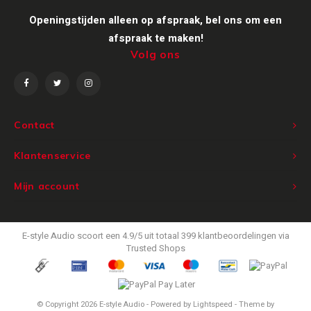
Openingstijden alleen op afspraak, bel ons om een
Victrola
afspraak te maken!
Volg ons
WiiM
Wireworld
Contact
Klantenservice
Mijn account
E-style Audio
scoort een
4.9
/
5
uit totaal
399
klantbeoordelingen via
Trusted Shops
© Copyright 2026 E-style Audio - Powered by
Lightspeed
- Theme by