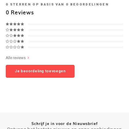
0
STERREN OP BASIS VAN
0
BEOORDELINGEN
0
Reviews
Speaker sets
NAD
Oehlbach
Onkyo
Pro-ject
Alle reviews
PSB speakers
Je beoordeling toevoegen
Q Acoustics
QED kabels
Roberts Radio
Schrijf je in voor de Nieuwsbrief
REPEAT®