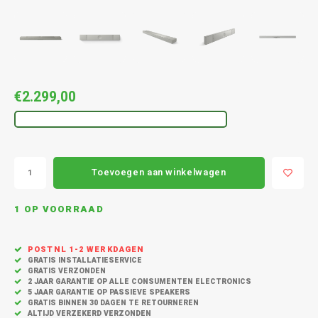
MASS
CD Spelers
Vloerstaande Speakers
Koptelefoon met draad
Cambridge Audio
Acces
Conce
Ruark
Cambr
Sonor
Sonos
Stand
7.1 su
Apex
Surround Speakers
Sport koptelefoon
Cavus
Bunde
Acces
Cambr
Bunde
Sonos
KEF k
2.1 sp
Outdo
Home cinema set
Duurzame koptelefoon
Dali
Sonos
€2.299,00
KEF R
Speak
CORE 
Center Speaker
Dual platenspeler
Sonos
Kef Q-
In-Wal
Buiten Speakers
Edifier
Sonos
Kef S
Toevoegen aan winkelwagen
W280
Draagbare / portable speaker
Eversolo
Black 
KEF S
1 OP VOORRAAD
Monit
Party speaker
Faller
Sonos
Kef a
Monito
POSTNL 1-2 WERKDAGEN
Slimme / Smart speakers
Geneva
GRATIS INSTALLATIESERVICE
GRATIS VERZONDEN
Acces
2 JAAR GARANTIE OP ALLE CONSUMENTEN ELECTRONICS
Hangende Speaker
Gallo Acoustics
5 JAAR GARANTIE OP PASSIEVE SPEAKERS
GRATIS BINNEN 30 DAGEN TE RETOURNEREN
ALTIJD VERZEKERD VERZONDEN
Sound