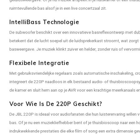
geluidsweergave. Of je nu muziek afspeelt in je huiskamer of een thuis
ruimtevullende bas alsof je in een live concertzaal zit.
IntelliBass Technologie
De subwoofer beschikt over een innovatieve basreflexontwerp met dubb
betekent dat de lucht soepel uit de luidsprekerkast stroomt, wat zorg
basweergave. Je muziek klinkt zuiver en helder, zonder ruis of vervorm
Flexibele Integratie
Met gebruiksvriendelijke regelaars zoals automatische inschakeling, c
integreert de 220P naadloos in elk bestaand audio- of thuisbioscoops
de kamer en sluit hem aan op je AVR voor een krachtige meerkanaals er
Voor Wie Is De 220P Geschikt?
De JBL 220P is ideaal voor audiofanaten die hun luisterervaring willen v
bas. Of je nu een muziekliefhebber bent of je thuisbioscoop naar een hog
indrukwekkende prestaties die elke film of song een extra dimensie ge