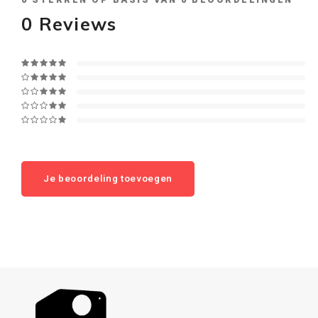
0
STERREN OP BASIS VAN
0
BEOORDELINGEN
0
Reviews
Je beoordeling toevoegen