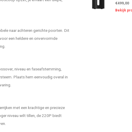
bioscoop opzet, je ervaart een diepe,
€499,00
Bekijk pr
ele naar achteren gerichte poorten. Dit
t voor een heldere en onvervormde
ing.
rossover, niveau en faseafstemming,
ysteem. Plaats hem eenvoudig overal in
varing.
errijken met een krachtige en precieze
er niveau wilt tillen, de 220P biedt
ven.