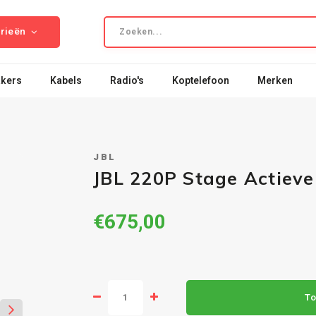
rieën
kers
Kabels
Radio's
Koptelefoon
Merken
JBL
JBL 220P Stage Actieve
€675,00
To