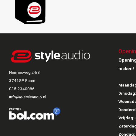
Openin
Opening
maken!
Hermesweg 2-B3
3741GP Baarn
Maandag
035-2340086
Dinsdag
info@e-styleaudio.nl
Woensda
Donderd
Vrijdag:
Zaterdag
Zondag: