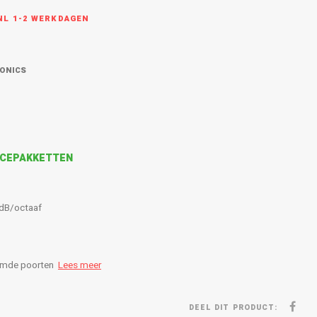
L 1-2 WERKDAGEN
RONICS
VICEPAKKETTEN
)
4 dB/octaaf
stemde poorten
Lees meer
DEEL DIT PRODUCT: