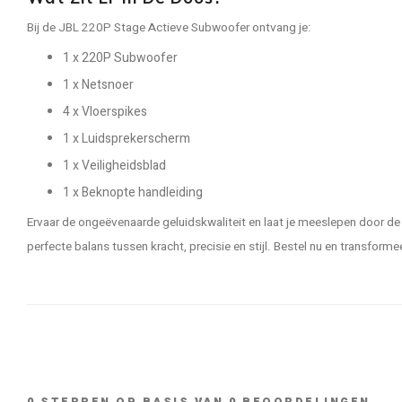
Bij de JBL 220P Stage Actieve Subwoofer ontvang je:
1 x 220P Subwoofer
1 x Netsnoer
4 x Vloerspikes
1 x Luidsprekerscherm
1 x Veiligheidsblad
1 x Beknopte handleiding
Ervaar de ongeëvenaarde geluidskwaliteit en laat je meeslepen door 
perfecte balans tussen kracht, precisie en stijl. Bestel nu en transforme