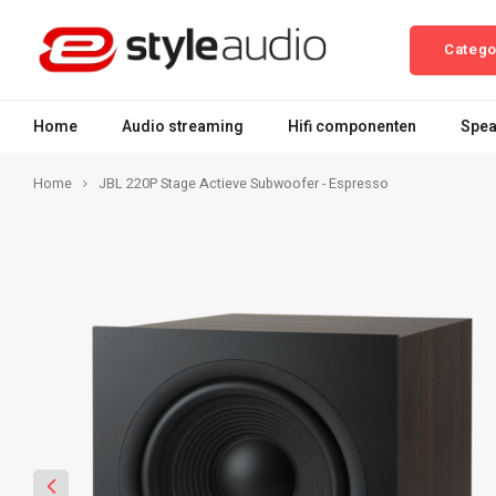
Catego
Home
Audio streaming
Hifi componenten
Spea
Home
JBL 220P Stage Actieve Subwoofer - Espresso