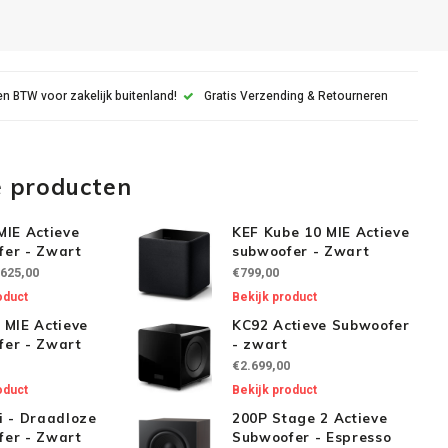
n BTW voor zakelijk buitenland!
Gratis Verzending & Retourneren
e producten
MIE Actieve
KEF Kube 10 MIE Actieve
er - Zwart
subwoofer - Zwart
625,00
€799,00
oduct
Bekijk product
 MIE Actieve
KC92 Actieve Subwoofer
er - Zwart
- zwart
€2.699,00
oduct
Bekijk product
i - Draadloze
200P Stage 2 Actieve
er - Zwart
Subwoofer - Espresso