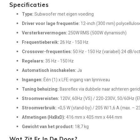
Specificaties
Type:
Subwoofer met eigen voeding
Driver voor lage frequentie:
12-inch (300 mm) polycellulos
Versterkervermogen:
250W RMS (500W dynamisch)
Frequentiebereik:
26 Hz - 150 Hz
Crossover-frequenties:
50 Hz - 150 Hz (variabel) 24 dB/oc
Regelaars:
35 Hz - 150 Hz
Automatisch inschakelen:
Ja
Ingangen:
Één (1) x LFE-ingang van lijnniveau
Tuning behuizing:
Basreflex via dubbele naar achteren ger
Stroomvereisten:
120V, 60Hz (VS) / 220-230V, 50/60Hz (E
Stroomverbruik:
<0,5 W (stand-by) / 205 W/1,6 A (max. – 2
Afmetingen (HxBxD):
416 mm x 405 mm x 444 mm
Gewicht van het product:
18,7 kg
Wat Zit Er In De Doos?