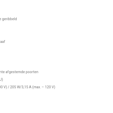
e geribbeld
taaf
ichte afgestemde poorten
U)
30 V) / 205 W/3,15 A (max. – 120 V)