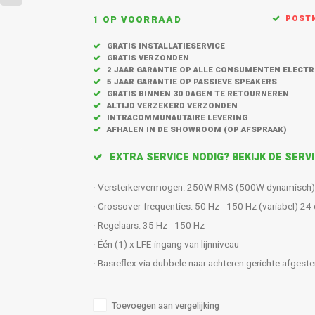
1 OP VOORRAAD
POSTN
GRATIS INSTALLATIESERVICE
GRATIS VERZONDEN
2 JAAR GARANTIE OP ALLE CONSUMENTEN ELECT
5 JAAR GARANTIE OP PASSIEVE SPEAKERS
GRATIS BINNEN 30 DAGEN TE RETOURNEREN
ALTIJD VERZEKERD VERZONDEN
INTRACOMMUNAUTAIRE LEVERING
AFHALEN IN DE SHOWROOM (OP AFSPRAAK)
EXTRA SERVICE NODIG? BEKIJK DE SER
· Versterkervermogen: 250W RMS (500W dynamisch
· Crossover-frequenties: 50 Hz - 150 Hz (variabel) 2
· Regelaars: 35 Hz - 150 Hz
· Één (1) x LFE-ingang van lijnniveau
· Basreflex via dubbele naar achteren gerichte afge
Toevoegen aan vergelijking