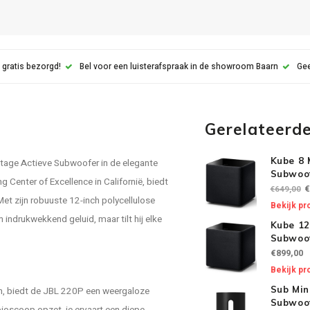
 gratis bezorgd!
Bel voor een luisterafspraak in de showroom Baarn
Gee
Gerelateerd
Kube 8 
tage Actieve Subwoofer in de elegante
Subwoof
 Center of Excellence in Californië, biedt
€
€649,00
t zijn robuuste 12-inch polycellulose
Bekijk pr
indrukwekkend geluid, maar tilt hij elke
Kube 12
Subwoof
€899,00
Bekijk pr
Sub Min
n, biedt de JBL 220P een weergaloze
Subwoof