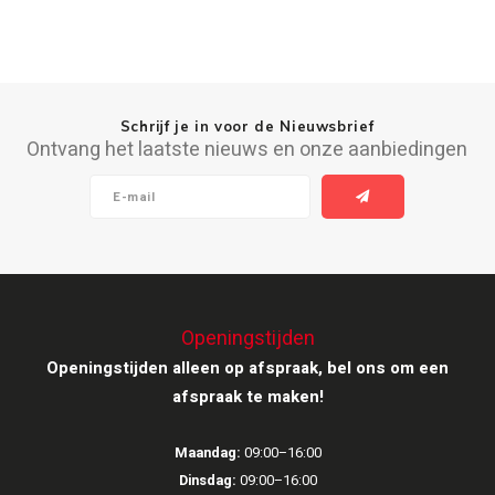
Inbouw speakers
Isotek
Speak
Satelliet Speakers
JBL
Subwo
Speaker accessoires
KEF
Schrijf je in voor de Nieuwsbrief
Ontvang het laatste nieuws en onze aanbiedingen
Hulpmiddel slechthorenden
Klipsch
Speakers voor platenspeler
Lithe Audio
Speaker met microfoon
Magnat
PC speakers
Meze Audio
Openingstijden
Openingstijden alleen op afspraak, bel ons om een
Dolby Atmos speakers
Monitor Audio
afspraak te maken!
Vintage speakers
Marmitek
Maandag:
09:00–16:00
Dinsdag:
09:00–16:00
Waterdichte Speakers
Mountson