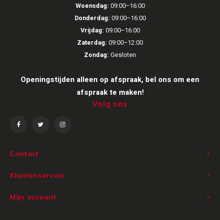
Woensdag:
09:00–16:00
Donderdag:
09:00–16:00
Speaker sets
NAD
Vrijdag:
09:00–16:00
Zaterdag:
09:00–12:00
Oehlbach
Zondag:
Gesloten
Onkyo
Openingstijden alleen op afspraak, bel ons om een
afspraak te maken!
Pro-ject
Volg ons
PSB speakers
Q Acoustics
Contact
QED kabels
Klantenservice
Roberts Radio
Mijn account
REPEAT®