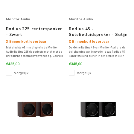
Monitor Audio
Monitor Audio
Radius 225 centerspeaker
Radius 45 -
- Zwart
Satelietluidspreker - Satijn
Wit (Per Paar)
X Binnenkort leverbaar
X Binnenkort leverbaar
Met slechts 65 mm diepte is de Monitor
De kleine Radius 45 van Monitor-Audio is de
Audio Radius 225 de perfecte match met de
belichaming van innovatie - deze Radius 45
ultradunne schermen van vandaag. Gebruik
kan uitstekend dienen in een stereo of klein
hem als een middenkanaal of als
homecinema systeem.
€435,00
€345,00
hoofdluidspreker: het akoestische ontwerp
van twee 4-inch C-CAM midden / basdrivers
Vergelijk
Vergelijk
aan de schacht va