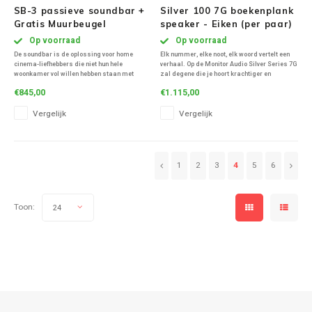
SB-3 passieve soundbar +
Silver 100 7G boekenplank
Gratis Muurbeugel
speaker - Eiken (per paar)
Op voorraad
Op voorraad
De soundbar is de oplossing voor home
Elk nummer, elke noot, elk woord vertelt een
cinema-liefhebbers die niet hun hele
verhaal. Op de Monitor Audio Silver Series 7G
woonkamer vol willen hebben staan met
zal degene die je hoort krachtiger en
surround speakers.
betekenisvoller zijn dan ooit tevoren.
€845,00
€1.115,00
Vergelijk
Vergelijk
1
2
3
4
5
6
Toon:
24