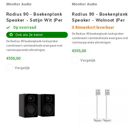
Monitor Audio
Monitor Audio
Radius 90 - Boekenplank
Radius 90 - Boekenplank
Speaker - Satijn Wit (Per
Speaker - Walnoot (Per
Paar)
Paar)
Op voorraad
X Binnenkort leverbaar
De Radius 90 boekenplank-luidspreker
Ook als 2e kans!
combineert ruimtevullende weergave met
De Radius 90 boekenplank-luidspreker
ruimtesparende afmetingen.
combineert ruimtevullende weergave met
ruimtesparende afmetingen.
€555,00
€550,00
Vergelijk
Vergelijk