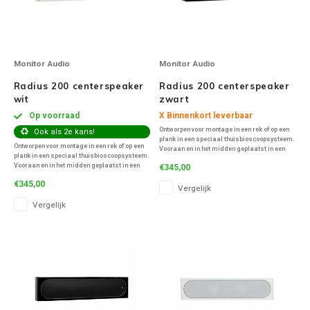
Victrola
WiiM
Monitor Audio
Monitor Audio
Radius 200 centerspeaker
Radius 200 centerspeaker
Wireworld
wit
zwart
Op voorraad
X Binnenkort leverbaar
Ontworpen voor montage in een rek of op een
Ook als 2e kans!
plank in een speciaal thuisbioscoopsysteem.
Ontworpen voor montage in een rek of op een
Vooraan en in het midden geplaatst in een
plank in een speciaal thuisbioscoopsysteem.
serieus AV-systeem, dubbele 4 " C-CAM mid /
Vooraan en in het midden geplaatst in een
€345,00
bass-drivers op een 1" C-CAM tweeter
serieus AV-systeem, dubbele 4 " C-CAM mid /
resulteren in de compacte Radius 200 die he
€345,00
bass-drivers op een 1" C-CAM tweeter
Vergelijk
resulteren in de compacte Radius 200 die he
Vergelijk