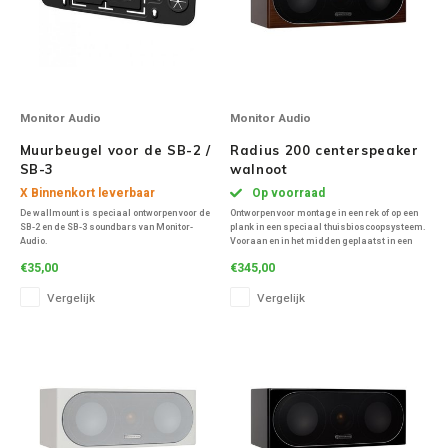
Ruark Audio
Revo Audio
Monitor Audio
Monitor Audio
Sonoro
Muurbeugel voor de SB-2 /
Radius 200 centerspeaker
SB-3
walnoot
SONOS
X Binnenkort leverbaar
Op voorraad
De wallmount is speciaal ontworpen voor de
Ontworpen voor montage in een rek of op een
SB-2 en de SB-3 soundbars van Monitor-
plank in een speciaal thuisbioscoopsysteem.
Sonorous
Audio.
Vooraan en in het midden geplaatst in een
serieus AV-systeem, dubbele 4 " C-CAM mid /
€35,00
€345,00
bass-drivers op een 1" C-CAM tweeter
SoundXtra
resulteren in de compacte Radius 200 die he
Vergelijk
Vergelijk
Tivoli Audio
Void Acoustics
Volumio