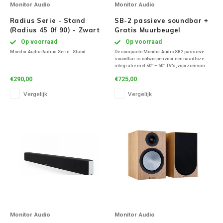
Monitor Audio
Monitor Audio
Radius Serie - Stand
SB-2 passieve soundbar +
(Radius 45 0f 90) - Zwart
Gratis Muurbeugel
Op voorraad
Op voorraad
Monitor Audio Radius Serie - Stand
De compacte Monitor Audio SB2 passieve
soundbar is ontworpen voor een naadloze
integratie met 50″ – 60″ TV's, voorzien van
drie aparte driver arrays voor het linker,
€290,00
€725,00
midden en rechter kanaal in één slanke
behuizing
Vergelijk
Vergelijk
Monitor Audio
Monitor Audio