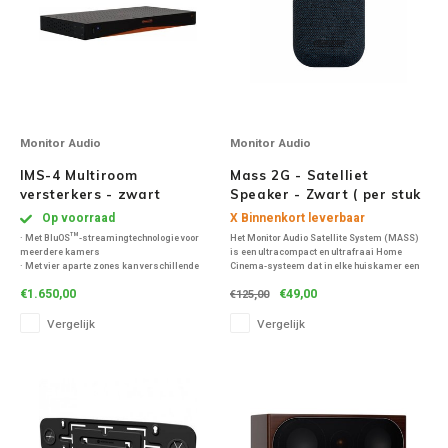
Speaker sets
NAD
Oehlbach
Monitor Audio
Monitor Audio
Onkyo
IMS-4 Multiroom
Mass 2G - Satelliet
Pro-ject
versterkers - zwart
Speaker - Zwart ( per stuk
)
Op voorraad
X Binnenkort leverbaar
· Met BluOS™-streamingtechnologie voor
Het Monitor Audio Satellite System (MASS)
PSB speakers
meerdere kamers
is een ultracompact en ultrafraai Home
· Met vier aparte zones kan verschillende
Cinema-systeem dat in elke huiskamer een
muziek naar vier verschillende kamers of
immense geluidservaring biedt.
Q Acoustics
€1.650,00
€49,00
€125,00
ruimtes worden gestreamd
· Maakt streaming van Lossless-muziek
Vergelijk
Vergelijk
mogelijk met MQA-authenticatie
QED kabels
Roberts Radio
REPEAT®