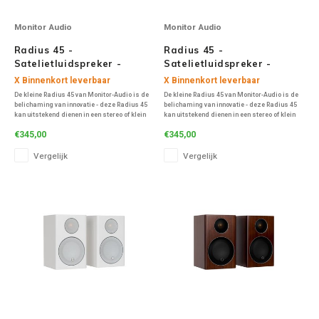
Monitor Audio
Monitor Audio
Radius 45 -
Radius 45 -
Satelietluidspreker -
Satelietluidspreker -
Walnoot (Per Paar)
Zwart (Per Paar)
X Binnenkort leverbaar
X Binnenkort leverbaar
De kleine Radius 45 van Monitor-Audio is de
De kleine Radius 45 van Monitor-Audio is de
belichaming van innovatie - deze Radius 45
belichaming van innovatie - deze Radius 45
kan uitstekend dienen in een stereo of klein
kan uitstekend dienen in een stereo of klein
homecinema systeem.
homecinema systeem.
€345,00
€345,00
Vergelijk
Vergelijk