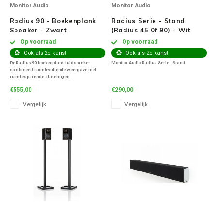
Monitor Audio
Monitor Audio
Radius 90 - Boekenplank
Radius Serie - Stand
Speaker - Zwart
(Radius 45 0f 90) - Wit
Hoogglans (Per Paar)
Op voorraad
Op voorraad
Ook als 2e kans!
Ook als 2e kans!
De Radius 90 boekenplank-luidspreker
Monitor Audio Radius Serie - Stand
combineert ruimtevullende weergave met
ruimtesparende afmetingen.
€555,00
€290,00
Vergelijk
Vergelijk