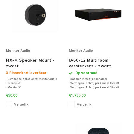
Inbouw speakers
Isotek
Speak
Satelliet Speakers
JBL
Subwo
Speaker accessoires
KEF
Hulpmiddel slechthorenden
Klipsch
Monitor Audio
Monitor Audio
Speakers voor platenspeler
Lithe Audio
FIX-M Speaker Mount -
IA60-12 Multiroom
zwart
versterkers - zwart
X Binnenkort leverbaar
Op voorraad
Speaker met microfoon
Magnat
- Compatibele producten: Monitor Audio
· Kanalen Stereo (12 kanalen)
· Bronze 50
· Vermogen (8 ohm) per kanaal 45 watt
· Monitor 50
· Vermogen (4 ohm) per kanaal 60 watt
PC speakers
Meze Audio
· Bronze 1 (5G)
· Versterkingklasse klasse D
€50,00
€1.755,00
· Radius 90
· Radius 45
Dolby Atmos speakers
Monitor Audio
Vergelijk
Vergelijk
· MASS 2g Satellite
Vintage speakers
Marmitek
Waterdichte Speakers
Mountson