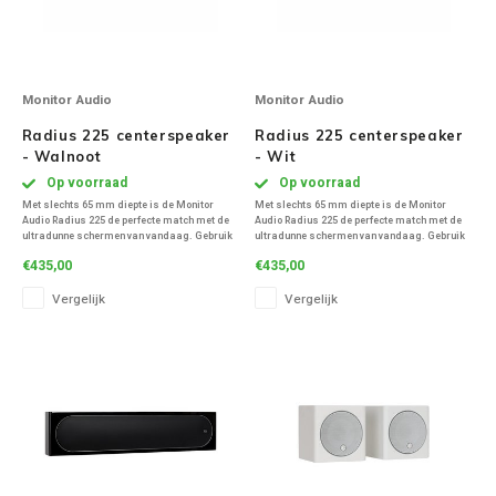
Monitor Audio
Monitor Audio
Radius 225 centerspeaker
Radius 225 centerspeaker
- Walnoot
- Wit
Op voorraad
Op voorraad
Met slechts 65 mm diepte is de Monitor
Met slechts 65 mm diepte is de Monitor
Audio Radius 225 de perfecte match met de
Audio Radius 225 de perfecte match met de
ultradunne schermen van vandaag. Gebruik
ultradunne schermen van vandaag. Gebruik
hem als een middenkanaal of als
hem als een middenkanaal of als
€435,00
€435,00
hoofdluidspreker: het akoestische ontwerp
hoofdluidspreker: het akoestische ontwerp
van twee 4-inch C-CAM midden / basdrivers
van twee 4-inch C-CAM midden / basdrivers
Vergelijk
Vergelijk
aan de schacht va
aan de schacht va