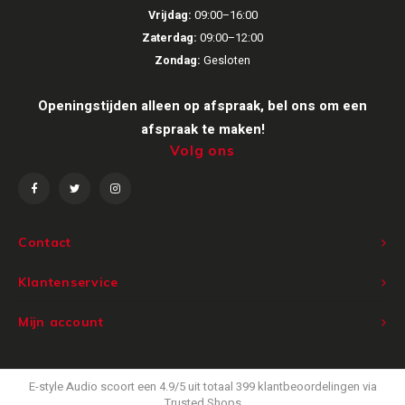
Inbouw speakers
Isotek
Vrijdag:
09:00–16:00
Zaterdag:
09:00–12:00
Speak
Satelliet Speakers
JBL
Zondag:
Gesloten
Subwo
Speaker accessoires
KEF
Openingstijden alleen op afspraak, bel ons om een
afspraak te maken!
Hulpmiddel slechthorenden
Klipsch
Volg ons
Speakers voor platenspeler
Lithe Audio
Speaker met microfoon
Magnat
Contact
PC speakers
Meze Audio
Klantenservice
Dolby Atmos speakers
Monitor Audio
Mijn account
Vintage speakers
Marmitek
E-style Audio
scoort een
4.9
/
5
uit totaal
399
klantbeoordelingen via
Trusted Shops
Waterdichte Speakers
Mountson